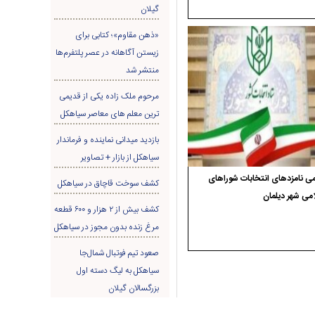
گیلان
«ذهن مقاوم»؛ کتابی برای
زیستن آگاهانه در عصر پلتفرم‌ها
منتشر شد
مرحوم ملک زاده یکی از قدیمی
ترین معلم های معاصر سیاهکل
بازدید میدانی نماینده و فرماندار
سیاهکل از بازار + تصاویر
ی نامزدهای انتخابات شوراهای
کشف سوخت قاچاق در سياهکل
می شهر دیلمان
کشف بیش از ۲ هزار و ۶۰۰ قطعه
مرغ زنده بدون مجوز در سیاهکل
صعود تیم فوتبال شمال‌جا‌
سیاهکل به لیگ دسته اول
بزرگسالان گیلان