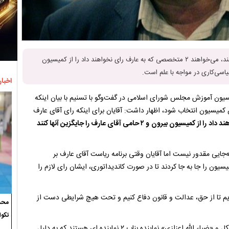
کوچکی نژاد گفت: آقایان برای اینکه رای آقای عارف را به حد نصاب برسانند، می‌خواهند ۲ متخصصی که به عارف رای نخواهند داد را از کمیسیون
اخبار
سیون آموزش مجلس شورای اسلامی در گفت‌وگو با تسنیم با بیان اینکه
میسیون انتخاب شود، اظهار داشت: آقایان برای اینکه رای آقای عارف
را از کمیسیون بیرون
و ۲ حامی آقای عارف را جایگزین آنها کنند
جایی مقدور نیست اما آقایان وقتی برنامه ریاست آقای عارف بر
یون را جا به جا کردند تا در صورت کاندیداتوری، ایشان رای لازم را
یم تا از حق، عدالت و قانون دفاع کنیم و تحت هیچ شرایطی دست از
محسن
تکوا
، «ذبیح الله نیکفر» نماینده مردم لاهیجان و سیاهکل و «ضیاء الله اعزازی» نماینده بناب ۲ نماینده ای هستند که به دلیل