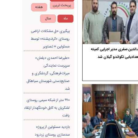
پربحث ترین
هفته
ماه
سال
پیگیری حل مشکلات اراضی
روستای «کرف‌پشته» توسط
مسئولین + تصاویر
الدین صفری مدیر اجرایی کمیته
دادیابی تکواندو گیلان شد
«علیرضا احمدی دیلمان»
سرپرست نمایندگی
میراث‌فرهنگی، گردشگری و
صنایع‌دستی شهرستان سیاهکل
شد
۹۹۰ متر از شبکه سیمی روستای
لشکریان به کابل خودنگهدار ارتقاء
یافت
بازدید مسئولین از پروژه
سدسازی روستای زردرود