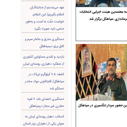
عهد می‌بندیم از جنایتکاران
 معتمدین هیئت اجرایی انتخابات
انتقام بگیریم/ این انتقام،
رمانداری سیاهکل برگزار شد
خواست ملّت ما است و به‌طور
حتمی باید صورت بگیرد
دستگیری سارق و مالخر سیم و
کابل برق درسیاهکل
بازدید و تقدیر مسئولین کشوری
از عملکرد دهیاری روستای لیش
کشف ۸.۵ کیلوگرم تریاک در
سیاهکل/ قاچاقچی مواد مخدر
دستگیر شد
دستگیری اعضای باند ۷ نفره
ن حضور سردار تنگسیری در سیاهکل
حفاری غير مجاز درسیاهکل
انتخاب دهیار روستای لیش به
عنوان یکی از دهیاران برتر استان