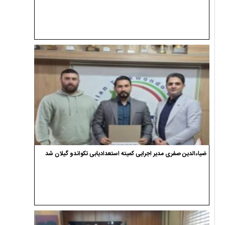
ضیاءالدین صفری مدیر اجرایی کمیته استعدادیابی تکواندو گیلان شد