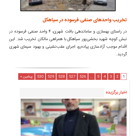
تخریب واحدهای صنفی فرسوده در سیاهکل
در راستای بهسازی و ساماندهی بافت شهری، ۴ واحد صنفی فرسوده در
نبش کوچه شهید بخشی‌پور سیاهکل با همراهی مالکان تخریب شد. این
اقدام موجب آزادسازی پیاده‌رو، اجرای عقب‌نشینی و بهبود سیمای شهری
گردید.
1
2
3
4
5
…
526
527
528
529
530
پیشین »
اخبار برگزیده