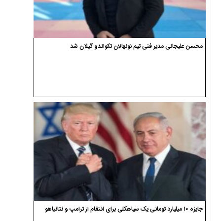
محسن علیجانی مدیر فنی تیم نونهالان تکواندو گیلان شد
جایزه ۱۰ میلیارد تومانی یک سیاهکلی برای انتقام از ترامپ و نتانیاهو