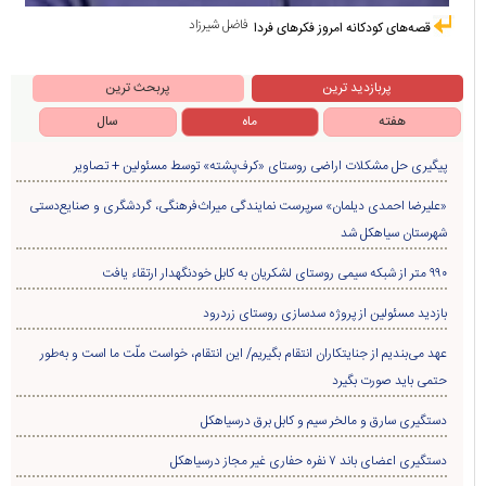
فاضل شیرزاد
قصه‌های کودکانه امروز فکرهای فردا
پربازدید ترین
پربحث ترین
هفته
ماه
سال
پیگیری حل مشکلات اراضی روستای «کرف‌پشته» توسط مسئولین + تصاویر
«علیرضا احمدی دیلمان» سرپرست نمایندگی میراث‌فرهنگی، گردشگری و صنایع‌دستی
شهرستان سیاهکل شد
۹۹۰ متر از شبکه سیمی روستای لشکریان به کابل خودنگهدار ارتقاء یافت
بازدید مسئولین از پروژه سدسازی روستای زردرود
عهد می‌بندیم از جنایتکاران انتقام بگیریم/ این انتقام، خواست ملّت ما است و به‌طور
حتمی باید صورت بگیرد
دستگیری سارق و مالخر سیم و کابل برق درسیاهکل
دستگیری اعضای باند ۷ نفره حفاری غير مجاز درسیاهکل