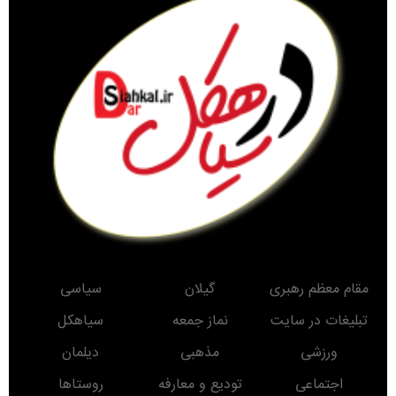
مقام معظم رهبری
گیلان
سیاسی
تبلیغات در سایت
نماز جمعه
سیاهکل
ورزشی
مذهبی
دیلمان
اجتماعی
تودیع و معارفه
روستاها