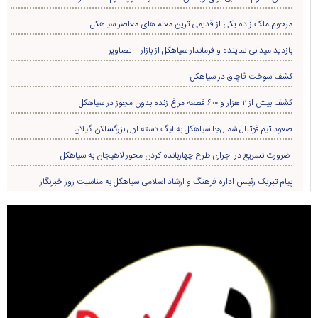
مرحوم ملک زاده یکی از قدیمی ترین معلم های معاصر سیاهکل
بازدید میدانی نماینده و فرماندار سیاهکل از بازار + تصاویر
کشف سوخت قاچاق در سياهکل
کشف بیش از ۲ هزار و ۶۰۰ قطعه مرغ زنده بدون مجوز در سیاهکل
صعود تیم فوتبال شمال‌جا‌ سیاهکل به لیگ دسته اول بزرگسالان گیلان
ضرورت تسریع در اجرای طرح چهاربانده کردن محور لاهیجان به سیاهکل
پیام تبریک رئیس اداره فرهنگ و ارشاد اسلامی سیاهکل به مناسبت روز خبرنگار