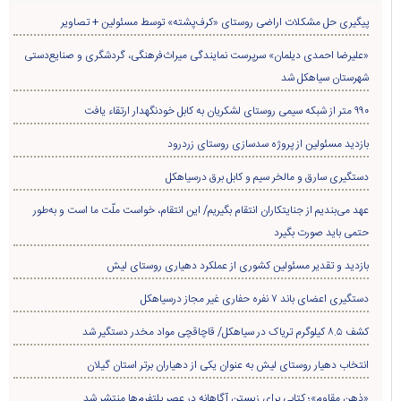
پیگیری حل مشکلات اراضی روستای «کرف‌پشته» توسط مسئولین + تصاویر
«علیرضا احمدی دیلمان» سرپرست نمایندگی میراث‌فرهنگی، گردشگری و صنایع‌دستی
شهرستان سیاهکل شد
۹۹۰ متر از شبکه سیمی روستای لشکریان به کابل خودنگهدار ارتقاء یافت
بازدید مسئولین از پروژه سدسازی روستای زردرود
دستگیری سارق و مالخر سیم و کابل برق درسیاهکل
عهد می‌بندیم از جنایتکاران انتقام بگیریم/ این انتقام، خواست ملّت ما است و به‌طور
حتمی باید صورت بگیرد
بازدید و تقدیر مسئولین کشوری از عملکرد دهیاری روستای لیش
دستگیری اعضای باند ۷ نفره حفاری غير مجاز درسیاهکل
کشف ۸.۵ کیلوگرم تریاک در سیاهکل/ قاچاقچی مواد مخدر دستگیر شد
انتخاب دهیار روستای لیش به عنوان یکی از دهیاران برتر استان گیلان
«ذهن مقاوم»؛ کتابی برای زیستن آگاهانه در عصر پلتفرم‌ها منتشر شد