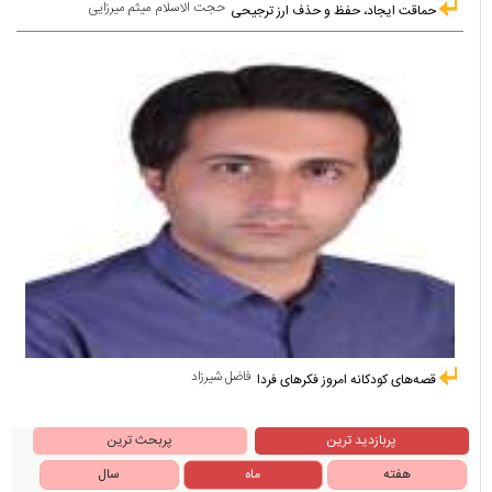
حجت الاسلام میثم میرزایی
حماقت ایجاد، حفظ و حذف ارز ترجیحی
فاضل شیرزاد
قصه‌های کودکانه امروز فکرهای فردا
پربازدید ترین
پربحث ترین
هفته
ماه
سال