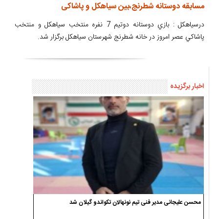
مسابقه دوستانه شطرنج،بین سیاهکل و پاشاکی
درسیاهکل : بازي دوستانه دوتيم 7 نفره منتخب سياهکل و منتخب
پاشاکي عصر امروز در خانه شطرنج شهرستان سياهکل برگزار شد.
اخبار برگزیده
محسن علیجانی مدیر فنی تیم نونهالان تکواندو گیلان شد