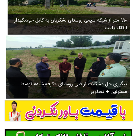
۳
روستاها
۵
ورزشی
۸
۹۹۰ متر از شبکه سیمی روستای لشکریان به کابل خودنگهدار
سیاسی
ب
ارتقاء یافت
ا
چندرسانه ای
ز
مسیر گردشگری دیلمان
ن
درباره ما
ش
س
ت
ش
پیگیری حل مشکلات اراضی روستای «کرف‌پشته» توسط
د
مسئولین + تصاویر
.