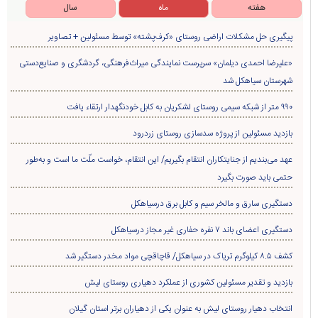
هفته
ماه
سال
پیگیری حل مشکلات اراضی روستای «کرف‌پشته» توسط مسئولین + تصاویر
«علیرضا احمدی دیلمان» سرپرست نمایندگی میراث‌فرهنگی، گردشگری و صنایع‌دستی
شهرستان سیاهکل شد
۹۹۰ متر از شبکه سیمی روستای لشکریان به کابل خودنگهدار ارتقاء یافت
بازدید مسئولین از پروژه سدسازی روستای زردرود
عهد می‌بندیم از جنایتکاران انتقام بگیریم/ این انتقام، خواست ملّت ما است و به‌طور
حتمی باید صورت بگیرد
دستگیری سارق و مالخر سیم و کابل برق درسیاهکل
دستگیری اعضای باند ۷ نفره حفاری غير مجاز درسیاهکل
کشف ۸.۵ کیلوگرم تریاک در سیاهکل/ قاچاقچی مواد مخدر دستگیر شد
بازدید و تقدیر مسئولین کشوری از عملکرد دهیاری روستای لیش
انتخاب دهیار روستای لیش به عنوان یکی از دهیاران برتر استان گیلان