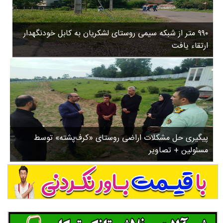
۳
روستاها
۵
ورزشی
۸
۹۹۰ متر از شبکه سیمی روستای لشکریان به کابل خودنگهدار
سیاسی
ب
ارتقاء یافت
ا
چندرسانه ای
ز
مسیر گردشگری دیلمان
ن
درباره ما
ش
س
ت
ش
پیگیری حل مشکلات اراضی روستای «کرف‌پشته» توسط
د
مسئولین + تصاویر
.