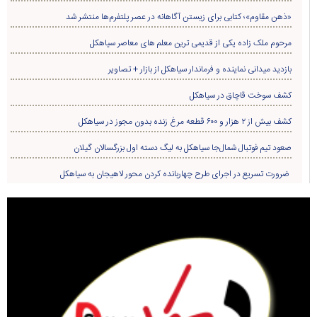
«ذهن مقاوم»؛ کتابی برای زیستن آگاهانه در عصر پلتفرم‌ها منتشر شد
مرحوم ملک زاده یکی از قدیمی ترین معلم های معاصر سیاهکل
بازدید میدانی نماینده و فرماندار سیاهکل از بازار + تصاویر
کشف سوخت قاچاق در سياهکل
کشف بیش از ۲ هزار و ۶۰۰ قطعه مرغ زنده بدون مجوز در سیاهکل
صعود تیم فوتبال شمال‌جا‌ سیاهکل به لیگ دسته اول بزرگسالان گیلان
ضرورت تسریع در اجرای طرح چهاربانده کردن محور لاهیجان به سیاهکل