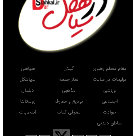
مقام معظم رهبری
گیلان
سیاسی
تبلیغات در سایت
نماز جمعه
سیاهکل
ورزشی
مذهبی
دیلمان
اجتماعی
تودیع و معارفه
روستاها
حوادث
معرفی کتاب
انتخابات
مناطق دیدنی