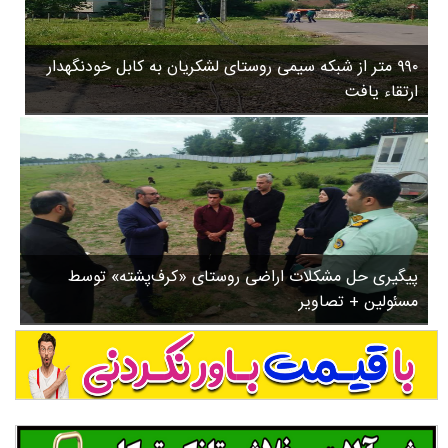
۳
روستاها
۵
ورزشی
۸
۹۹۰ متر از شبکه سیمی روستای لشکریان به کابل خودنگهدار
سیاسی
ب
ارتقاء یافت
ا
چندرسانه ای
ز
مسیر گردشگری دیلمان
ن
درباره ما
ش
س
ت
ش
پیگیری حل مشکلات اراضی روستای «کرف‌پشته» توسط
د
مسئولین + تصاویر
.