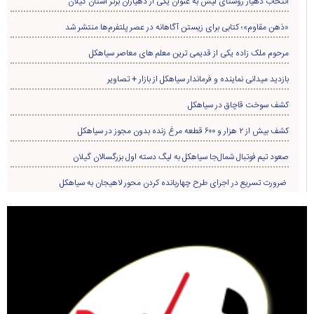
انتخاب دهیار روستای لیش به عنوان یکی از دهیاران برتر استان گیلان
«ذهن مقاوم»؛ کتابی برای زیستن آگاهانه در عصر پلتفرم‌ها منتشر شد
مرحوم ملک زاده یکی از قدیمی ترین معلم های معاصر سیاهکل
بازدید میدانی نماینده و فرماندار سیاهکل از بازار + تصاویر
کشف سوخت قاچاق در سياهکل
کشف بیش از ۲ هزار و ۶۰۰ قطعه مرغ زنده بدون مجوز در سیاهکل
صعود تیم فوتبال شمال‌جا‌ سیاهکل به لیگ دسته اول بزرگسالان گیلان
ضرورت تسریع در اجرای طرح چهاربانده کردن محور لاهیجان به سیاهکل