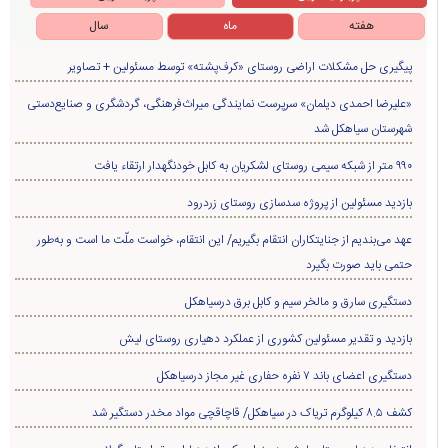
هفته
ماه
سال
پیگیری حل مشکلات اراضی روستای «کرف‌پشته» توسط مسئولین + تصاویر
«علیرضا احمدی دیلمان» سرپرست نمایندگی میراث‌فرهنگی، گردشگری و صنایع‌دستی
شهرستان سیاهکل شد
۹۹۰ متر از شبکه سیمی روستای لشکریان به کابل خودنگهدار ارتقاء یافت
بازدید مسئولین از پروژه سدسازی روستای زردرود
عهد می‌بندیم از جنایتکاران انتقام بگیریم/ این انتقام، خواست ملّت ما است و به‌طور
حتمی باید صورت بگیرد
دستگیری سارق و مالخر سیم و کابل برق درسیاهکل
بازدید و تقدیر مسئولین کشوری از عملکرد دهیاری روستای لیش
دستگیری اعضای باند ۷ نفره حفاری غير مجاز درسیاهکل
کشف ۸.۵ کیلوگرم تریاک در سیاهکل/ قاچاقچی مواد مخدر دستگیر شد