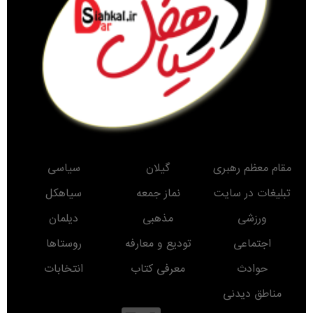
مقام معظم رهبری
گیلان
سیاسی
تبلیغات در سایت
نماز جمعه
سیاهکل
ورزشی
مذهبی
دیلمان
اجتماعی
تودیع و معارفه
روستاها
حوادث
معرفی کتاب
انتخابات
مناطق دیدنی