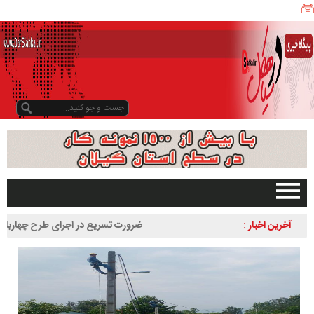
ی
ا
ه
ک
ل
ن
ی
ز
ب
و
د
و
د
صفحه اصلی
آخرین اخبار :
ضرورت تسریع در اجرای طرح چهاربانده کردن
ر
تبلیغات در سایت
لاهیجان به سیاهکل
س
گیلان
ا
سیاهکل
ل
۱
دیلمان