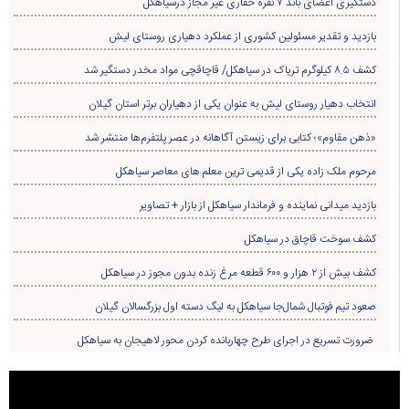
دستگیری اعضای باند ۷ نفره حفاری غير مجاز درسیاهکل
بازدید و تقدیر مسئولین کشوری از عملکرد دهیاری روستای لیش
کشف ۸.۵ کیلوگرم تریاک در سیاهکل/ قاچاقچی مواد مخدر دستگیر شد
انتخاب دهیار روستای لیش به عنوان یکی از دهیاران برتر استان گیلان
«ذهن مقاوم»؛ کتابی برای زیستن آگاهانه در عصر پلتفرم‌ها منتشر شد
مرحوم ملک زاده یکی از قدیمی ترین معلم های معاصر سیاهکل
بازدید میدانی نماینده و فرماندار سیاهکل از بازار + تصاویر
کشف سوخت قاچاق در سياهکل
کشف بیش از ۲ هزار و ۶۰۰ قطعه مرغ زنده بدون مجوز در سیاهکل
صعود تیم فوتبال شمال‌جا‌ سیاهکل به لیگ دسته اول بزرگسالان گیلان
ضرورت تسریع در اجرای طرح چهاربانده کردن محور لاهیجان به سیاهکل