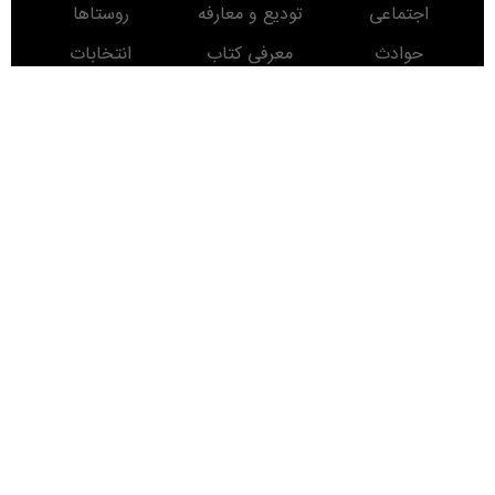
اجتماعی
تودیع و معارفه
روستاها
حوادث
معرفی کتاب
انتخابات
مناطق دیدنی
روز
ماه
سال
Developed
By
کلیه حقوق برای پایگاه خبری درسیاهکل محفوظ است. استفاده از مطالب این پایگاه خبری با
ذکر منبع بلامانع است.