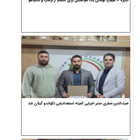
جایزه ۱۰ میلیارد تومانی یک سیاهکلی برای انتقام از ترامپ و نتانیاهو
ضیاءالدین صفری مدیر اجرایی کمیته استعدادیابی تکواندو گیلان شد