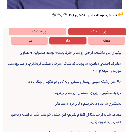
فاضل شیرزاد
قصه‌های کودکانه امروز فکرهای فردا
پربازدید ترین
پربحث ترین
هفته
ماه
سال
پیگیری حل مشکلات اراضی روستای «کرف‌پشته» توسط مسئولین + تصاویر
«علیرضا احمدی دیلمان» سرپرست نمایندگی میراث‌فرهنگی، گردشگری و صنایع‌دستی
شهرستان سیاهکل شد
۹۹۰ متر از شبکه سیمی روستای لشکریان به کابل خودنگهدار ارتقاء یافت
بازدید مسئولین از پروژه سدسازی روستای زردرود
دستگیری سارق و مالخر سیم و کابل برق درسیاهکل
عهد می‌بندیم از جنایتکاران انتقام بگیریم/ این انتقام، خواست ملّت ما است و به‌طور
حتمی باید صورت بگیرد