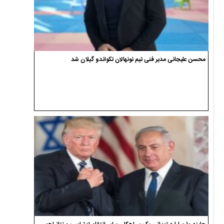
محسن علیجانی مدیر فنی تیم نونهالان تکواندو گیلان شد