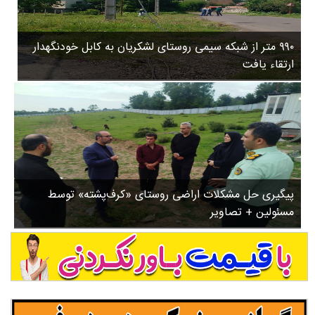
۳
روستاها
۵
ورزشی
۸
۹۹۰ متر از شبکه سیمی روستای لشکریان به کابل خودنگهدار
سیاسی
ب
ارتقاء یافت
ا
چندرسانه ای
ز
مسیر گردشگری دیلمان
ن
درباره ما
ش
س
ت
ش
پیگیری حل مشکلات اراضی روستای «کرف‌پشته» توسط
د
مسئولین + تصاویر
.