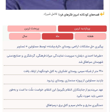
فاضل شیرزاد
قصه‌های کودکانه امروز فکرهای فردا
پربازدید ترین
پربحث ترین
هفته
ماه
سال
پیگیری حل مشکلات اراضی روستای «کرف‌پشته» توسط مسئولین + تصاویر
«علیرضا احمدی دیلمان» سرپرست نمایندگی میراث‌فرهنگی، گردشگری و صنایع‌دستی
شهرستان سیاهکل شد
۹۹۰ متر از شبکه سیمی روستای لشکریان به کابل خودنگهدار ارتقاء یافت
بازدید مسئولین از پروژه سدسازی روستای زردرود
عهد می‌بندیم از جنایتکاران انتقام بگیریم/ این انتقام، خواست ملّت ما است و به‌طور
حتمی باید صورت بگیرد
دستگیری سارق و مالخر سیم و کابل برق درسیاهکل