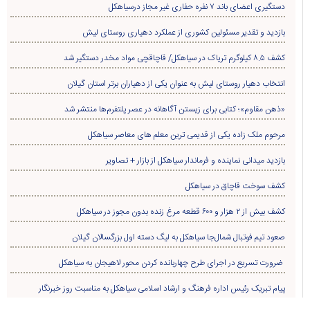
دستگیری اعضای باند ۷ نفره حفاری غير مجاز درسیاهکل
بازدید و تقدیر مسئولین کشوری از عملکرد دهیاری روستای لیش
کشف ۸.۵ کیلوگرم تریاک در سیاهکل/ قاچاقچی مواد مخدر دستگیر شد
انتخاب دهیار روستای لیش به عنوان یکی از دهیاران برتر استان گیلان
«ذهن مقاوم»؛ کتابی برای زیستن آگاهانه در عصر پلتفرم‌ها منتشر شد
مرحوم ملک زاده یکی از قدیمی ترین معلم های معاصر سیاهکل
بازدید میدانی نماینده و فرماندار سیاهکل از بازار + تصاویر
کشف سوخت قاچاق در سياهکل
کشف بیش از ۲ هزار و ۶۰۰ قطعه مرغ زنده بدون مجوز در سیاهکل
صعود تیم فوتبال شمال‌جا‌ سیاهکل به لیگ دسته اول بزرگسالان گیلان
ضرورت تسریع در اجرای طرح چهاربانده کردن محور لاهیجان به سیاهکل
پیام تبریک رئیس اداره فرهنگ و ارشاد اسلامی سیاهکل به مناسبت روز خبرنگار