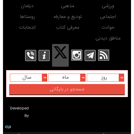
ورزشی
مذهبی
دیلمان
اجتماعی
تودیع و معارفه
روستاها
حوادث
معرفی کتاب
انتخابات
مناطق دیدنی
روز
ماه
سال
Developed
By