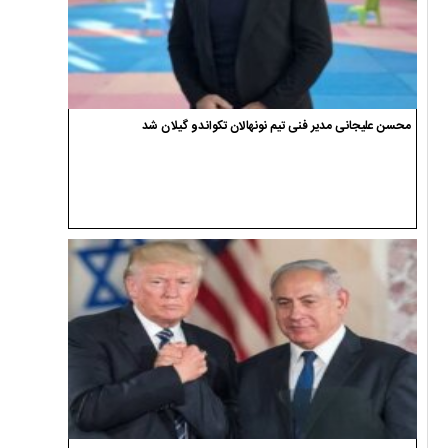
محسن علیجانی مدیر فنی تیم نونهالان تکواندو گیلان شد