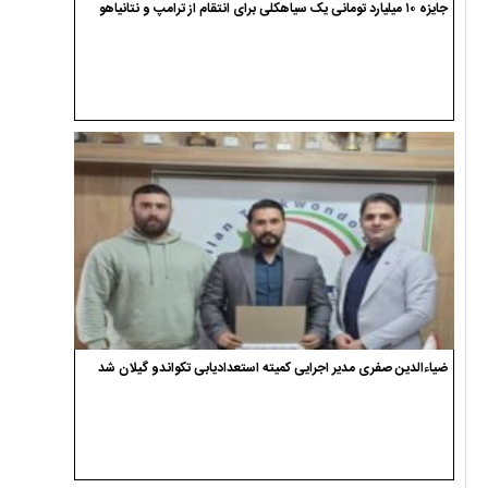
جایزه ۱۰ میلیارد تومانی یک سیاهکلی برای انتقام از ترامپ و نتانیاهو
ضیاءالدین صفری مدیر اجرایی کمیته استعدادیابی تکواندو گیلان شد