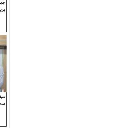
برای
ضیاء
استع