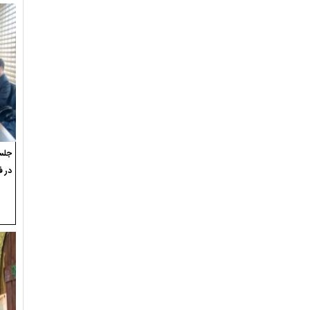
جلسه
در ف