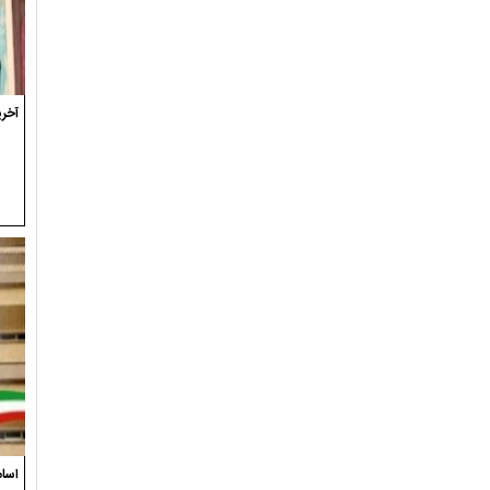
آخری
اسام