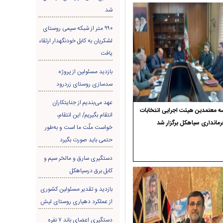
شد
۹۹۰ متر از شبکه سیمی روستای
لشکریان به کابل خودنگهدار ارتقاء
یافت
بازدید مسئولین از پروژه
سدسازی روستای زردرود
عهد می‌بندیم از جنایتکاران
 معتمدین هیئت اجرایی انتخابات
انتقام بگیریم/ این انتقام،
رمانداری سیاهکل برگزار شد
خواست ملّت ما است و به‌طور
حتمی باید صورت بگیرد
دستگیری سارق و مالخر سیم و
کابل برق درسیاهکل
بازدید و تقدیر مسئولین کشوری
از عملکرد دهیاری روستای لیش
دستگیری اعضای باند ۷ نفره