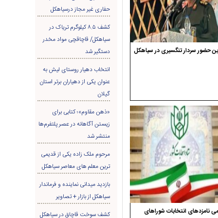
حفاری غير مجاز درسیاهکل
کشف ۸.۵ کیلوگرم تریاک در
سیاهکل/ قاچاقچی مواد مخدر
ن حضور سردار تنگسیری در سیاهکل
دستگیر شد
انتخاب دهیار روستای لیش به
عنوان یکی از دهیاران برتر استان
گیلان
«ذهن مقاوم»؛ کتابی برای
زیستن آگاهانه در عصر پلتفرم‌ها
منتشر شد
مرحوم ملک زاده یکی از قدیمی
ترین معلم های معاصر سیاهکل
بازدید میدانی نماینده و فرماندار
سیاهکل از بازار + تصاویر
ی نامزدهای انتخابات شوراهای
کشف سوخت قاچاق در سياهکل