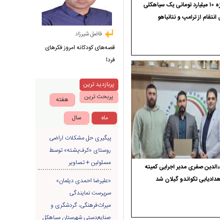
جایزه ۱۰ میلیارد تومانی یک سیاهکلی
 انتقام از ترامپ و نتانیاهو
فاضل شیرزاد
قصه‌های کودکانه امروز فکرهای
فردا
پربازدید ترین
پربحث ترین
هفته
ماه
سال
پیگیری حل مشکلات اراضی
روستای «کرف‌پشته» توسط
مسئولین + تصاویر
الدین صفری مدیر اجرایی کمیته
دادیابی تکواندو گیلان شد
«علیرضا احمدی دیلمان»
سرپرست نمایندگی
میراث‌فرهنگی، گردشگری و
صنایع‌دستی شهرستان سیاهکل