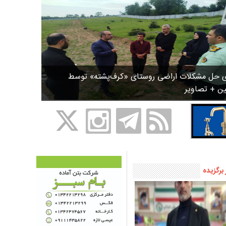
ی حل مشکلات اراضی روستای «کرف‌پشته» توسط
ین + تصاویر
 برگزیده