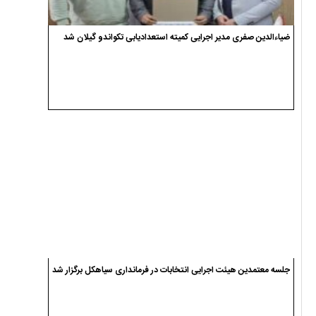
ضیاءالدین صفری مدیر اجرایی کمیته استعدادیابی تکواندو گیلان شد
جلسه معتمدین هیئت اجرایی انتخابات در فرمانداری سیاهکل برگزار شد