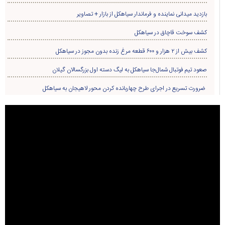
بازدید میدانی نماینده و فرماندار سیاهکل از بازار + تصاویر
کشف سوخت قاچاق در سياهکل
کشف بیش از ۲ هزار و ۶۰۰ قطعه مرغ زنده بدون مجوز در سیاهکل
صعود تیم فوتبال شمال‌جا‌ سیاهکل به لیگ دسته اول بزرگسالان گیلان
ضرورت تسریع در اجرای طرح چهاربانده کردن محور لاهیجان به سیاهکل