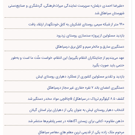
«علیرضا احمدی دیلمان» سرپرست نمایندگی میراث‌فرهنگی، گردشگری و صنایع‌دستی
شهرستان سیاهکل شد
۹۹۰ متر از شبکه سیمی روستای لشکریان به کابل خودنگهدار ارتقاء یافت
بازدید مسئولین از پروژه سدسازی روستای زردرود
دستگیری سارق و مالخر سیم و کابل برق درسیاهکل
عهد می‌بندیم از جنایتکاران انتقام بگیریم/ این انتقام، خواست ملّت ما است و به‌طور
حتمی باید صورت بگیرد
بازدید و تقدیر مسئولین کشوری از عملکرد دهیاری روستای لیش
دستگیری اعضای باند ۷ نفره حفاری غير مجاز درسیاهکل
کشف ۸.۵ کیلوگرم تریاک در سیاهکل/ قاچاقچی مواد مخدر دستگیر شد
انتخاب دهیار روستای لیش به عنوان یکی از دهیاران برتر استان گیلان
«ذهن مقاوم»؛ کتابی برای زیستن آگاهانه در عصر پلتفرم‌ها منتشر شد
مرحوم ملک زاده یکی از قدیمی ترین معلم های معاصر سیاهکل