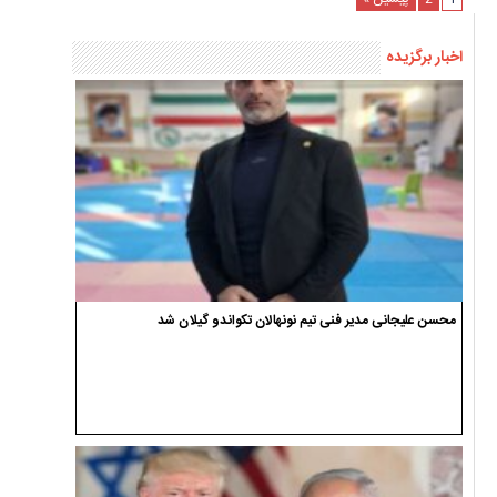
اخبار برگزیده
محسن علیجانی مدیر فنی تیم نونهالان تکواندو گیلان شد