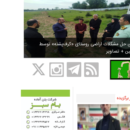
ی حل مشکلات اراضی روستای «کرف‌پشته» توسط
ین + تصاویر
 برگزیده