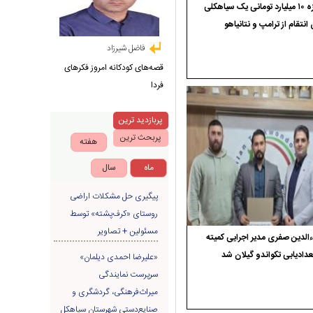
جایزه ۱۰ میلیارد تومانی یک سیاهکلی
 انتقام از ترامپ و نتانیاهو
فاضل شیرزاد
قصه‌های کودکانه امروز فکرهای
فردا
پربازدید ترین
پربحث ترین
هفته
ماه
سال
پیگیری حل مشکلات اراضی
روستای «کرف‌پشته» توسط
مسئولین + تصاویر
الدین صفری مدیر اجرایی کمیته
دادیابی تکواندو گیلان شد
«علیرضا احمدی دیلمان»
سرپرست نمایندگی
میراث‌فرهنگی، گردشگری و
صنایع‌دستی شهرستان سیاهکل