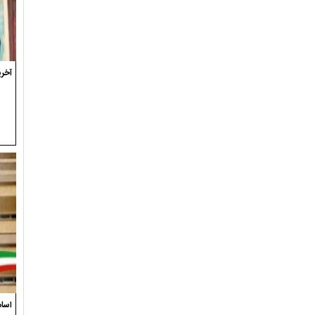
آخری
اسام