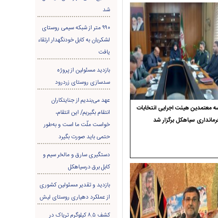
شد
۹۹۰ متر از شبکه سیمی روستای
لشکریان به کابل خودنگهدار ارتقاء
یافت
بازدید مسئولین از پروژه
سدسازی روستای زردرود
عهد می‌بندیم از جنایتکاران
 معتمدین هیئت اجرایی انتخابات
انتقام بگیریم/ این انتقام،
رمانداری سیاهکل برگزار شد
خواست ملّت ما است و به‌طور
حتمی باید صورت بگیرد
دستگیری سارق و مالخر سیم و
کابل برق درسیاهکل
بازدید و تقدیر مسئولین کشوری
از عملکرد دهیاری روستای لیش
کشف ۸.۵ کیلوگرم تریاک در