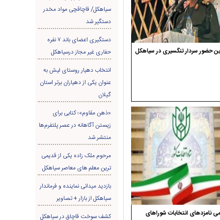
سیاهکل/ قاچاقچی مواد مخدر
دستگیر شد
دستگیری اعضای باند ۷ نفره
ن حضور سردار تنگسیری در سیاهکل
حفاری غير مجاز درسیاهکل
انتخاب دهیار روستای لیش به
عنوان یکی از دهیاران برتر استان
گیلان
«ذهن مقاوم»؛ کتابی برای
زیستن آگاهانه در عصر پلتفرم‌ها
منتشر شد
مرحوم ملک زاده یکی از قدیمی
ترین معلم های معاصر سیاهکل
بازدید میدانی نماینده و فرماندار
سیاهکل از بازار + تصاویر
ی نامزدهای انتخابات شوراهای
کشف سوخت قاچاق در سياهکل