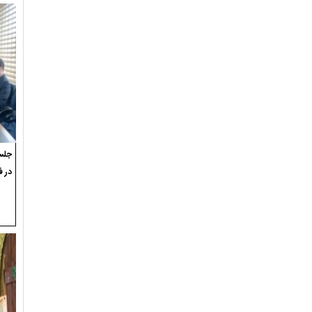
جلسه
در ف