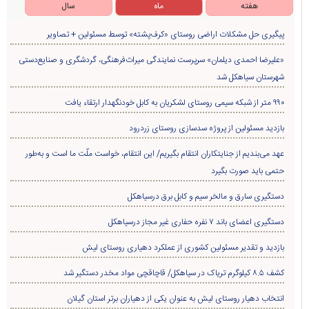
هفته
ماه
سال
پیگیری حل مشکلات اراضی روستای «کرف‌پشته» توسط مسئولین + تصاویر
«علیرضا احمدی دیلمان» سرپرست نمایندگی میراث‌فرهنگی، گردشگری و صنایع‌دستی
شهرستان سیاهکل شد
۹۹۰ متر از شبکه سیمی روستای لشکریان به کابل خودنگهدار ارتقاء یافت
بازدید مسئولین از پروژه سدسازی روستای زردرود
عهد می‌بندیم از جنایتکاران انتقام بگیریم/ این انتقام، خواست ملّت ما است و به‌طور
حتمی باید صورت بگیرد
دستگیری سارق و مالخر سیم و کابل برق درسیاهکل
دستگیری اعضای باند ۷ نفره حفاری غير مجاز درسیاهکل
بازدید و تقدیر مسئولین کشوری از عملکرد دهیاری روستای لیش
کشف ۸.۵ کیلوگرم تریاک در سیاهکل/ قاچاقچی مواد مخدر دستگیر شد
انتخاب دهیار روستای لیش به عنوان یکی از دهیاران برتر استان گیلان