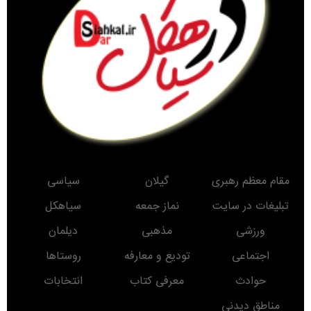
مقام معظم رهبری
گیلان
سیاسی
تبلیغات در سایت
نماز جمعه
سیاهکل
ورزشی
مذهبی
دیلمان
اجتماعی
تودیع و معارفه
روستاها
حوادث
معرفی کتاب
انتخابات
مناطق دیدنی