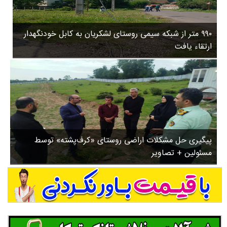
۳
روستاها
۵
ورزشی
۸
۹۹۰ متر از شبکه سیمی روستای لشکریان به کابل خودنگهدار
سیاسی
ب
ارتقاء یافت
ا
چندرسانه ای
ز
مسیر گردشگری دیلمان
ن
درباره ما
ش
س
ت
ش
پیگیری حل مشکلات اراضی روستای «کرف‌پشته» توسط
د
مسئولین + تصاویر
.