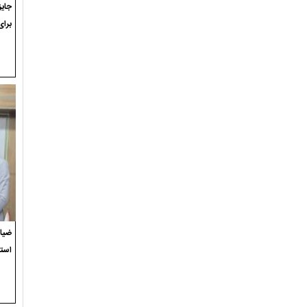
برای
ضیاء
استع