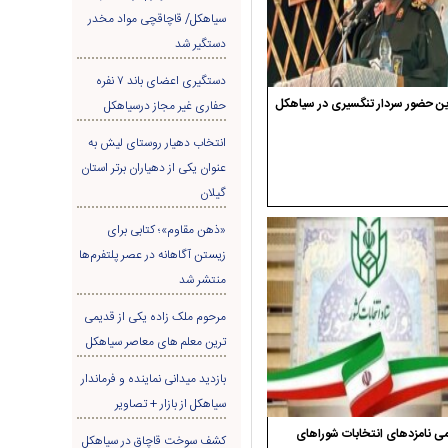
سیاهکل/ قاچاقچی مواد مخدر
دستگیر شد
دستگیری اعضای باند ۷ نفره
ن حضور سردار تنگسیری در سیاهکل
حفاری غير مجاز درسیاهکل
انتخاب دهیار روستای لیش به
عنوان یکی از دهیاران برتر استان
گیلان
«ذهن مقاوم»؛ کتابی برای
زیستن آگاهانه در عصر پلتفرم‌ها
منتشر شد
مرحوم ملک زاده یکی از قدیمی
ترین معلم های معاصر سیاهکل
بازدید میدانی نماینده و فرماندار
سیاهکل از بازار + تصاویر
ی نامزدهای انتخابات شوراهای
کشف سوخت قاچاق در سياهکل