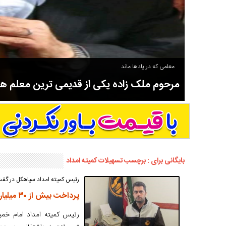
معلمی که در یادها ماند
مرحوم ملک زاده یکی از قدیمی ترین معلم 
سوادآموزی و عضو موسس مدرسه اورنگ سیاهکل نیز بود و در سال ۱۳۵۸ بازنشست شد.
بایگانی برای : برچسب تسهیلات کمیته امداد
رئیس کمیته امداد سیاهکل در گفت‌
پرداخت بیش از ۳۰ میلیارد ریال تسهیلات خوداشتغالی به مددجویان سیاهکلی