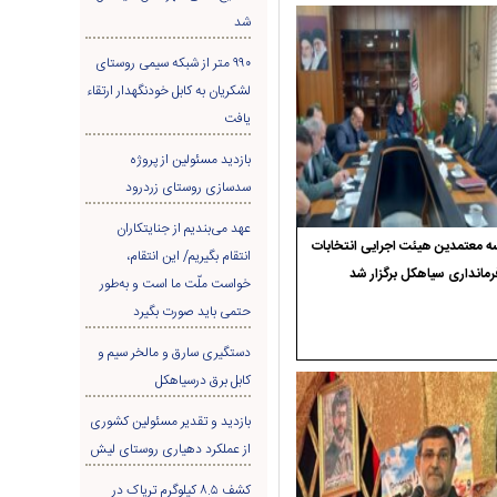
شد
۹۹۰ متر از شبکه سیمی روستای
لشکریان به کابل خودنگهدار ارتقاء
یافت
بازدید مسئولین از پروژه
سدسازی روستای زردرود
عهد می‌بندیم از جنایتکاران
 معتمدین هیئت اجرایی انتخابات
انتقام بگیریم/ این انتقام،
رمانداری سیاهکل برگزار شد
خواست ملّت ما است و به‌طور
حتمی باید صورت بگیرد
دستگیری سارق و مالخر سیم و
کابل برق درسیاهکل
بازدید و تقدیر مسئولین کشوری
از عملکرد دهیاری روستای لیش
کشف ۸.۵ کیلوگرم تریاک در