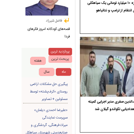
جایزه ۱۰ میلیارد تومانی یک سیاهکلی
 انتقام از ترامپ و نتانیاهو
فاضل شیرزاد
قصه‌های کودکانه امروز فکرهای
فردا
پربازدید ترین
پربحث ترین
هفته
ماه
سال
پیگیری حل مشکلات اراضی
روستای «کرف‌پشته» توسط
مسئولین + تصاویر
الدین صفری مدیر اجرایی کمیته
دادیابی تکواندو گیلان شد
«علیرضا احمدی دیلمان»
سرپرست نمایندگی
میراث‌فرهنگی، گردشگری و
صنایع‌دستی شهرستان سیاهکل