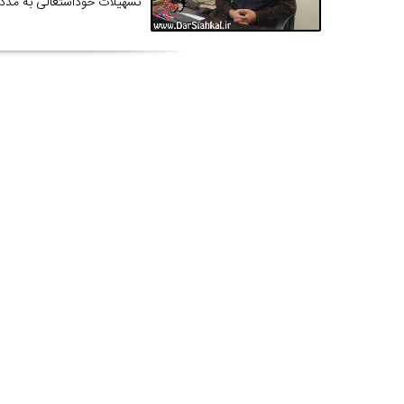
تسهیلات خوداشتغالی به مددجویان کمیت