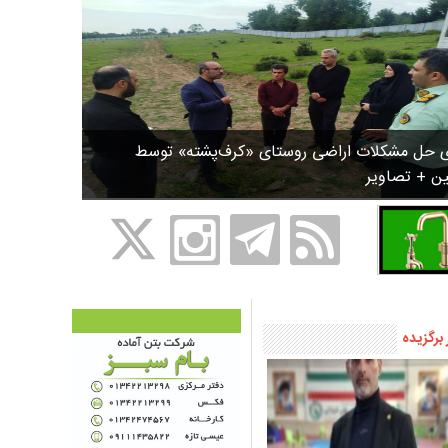
ی حل مشکلات اراضی روستای «کرف‌پشته» توسط
ین + تصاویر
 برگزیده