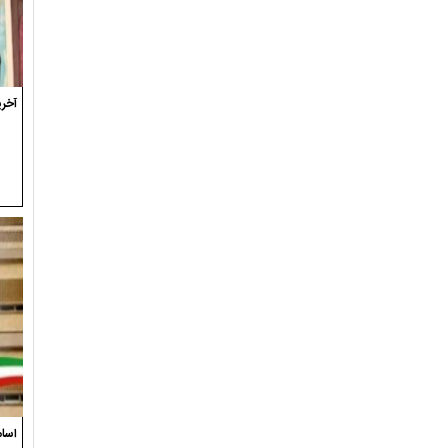
آخری
اسام