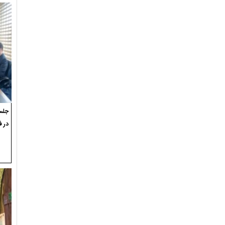
جلسه
در ف