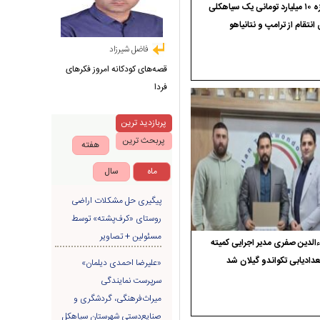
جایزه ۱۰ میلیارد تومانی یک سیاهکلی
 انتقام از ترامپ و نتانیاهو
فاضل شیرزاد
قصه‌های کودکانه امروز فکرهای
فردا
پربازدید ترین
پربحث ترین
هفته
ماه
سال
پیگیری حل مشکلات اراضی
روستای «کرف‌پشته» توسط
مسئولین + تصاویر
الدین صفری مدیر اجرایی کمیته
دادیابی تکواندو گیلان شد
«علیرضا احمدی دیلمان»
سرپرست نمایندگی
میراث‌فرهنگی، گردشگری و
صنایع‌دستی شهرستان سیاهکل