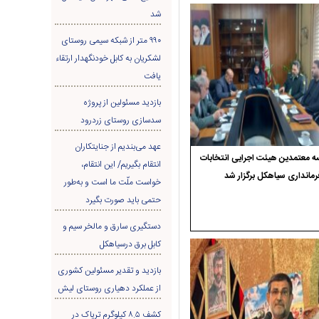
شد
۹۹۰ متر از شبکه سیمی روستای
لشکریان به کابل خودنگهدار ارتقاء
یافت
بازدید مسئولین از پروژه
سدسازی روستای زردرود
عهد می‌بندیم از جنایتکاران
 معتمدین هیئت اجرایی انتخابات
انتقام بگیریم/ این انتقام،
رمانداری سیاهکل برگزار شد
خواست ملّت ما است و به‌طور
حتمی باید صورت بگیرد
دستگیری سارق و مالخر سیم و
کابل برق درسیاهکل
بازدید و تقدیر مسئولین کشوری
از عملکرد دهیاری روستای لیش
کشف ۸.۵ کیلوگرم تریاک در