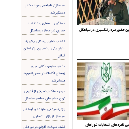
سیاهکل/ قاچاقچی مواد مخدر
دستگیر شد
دستگیری اعضای باند ۷ نفره
ن حضور سردار تنگسیری در سیاهکل
حفاری غير مجاز درسیاهکل
انتخاب دهیار روستای لیش به
عنوان یکی از دهیاران برتر استان
گیلان
«ذهن مقاوم»؛ کتابی برای
زیستن آگاهانه در عصر پلتفرم‌ها
منتشر شد
مرحوم ملک زاده یکی از قدیمی
ترین معلم های معاصر سیاهکل
بازدید میدانی نماینده و فرماندار
سیاهکل از بازار + تصاویر
ی نامزدهای انتخابات شوراهای
کشف سوخت قاچاق در سياهکل