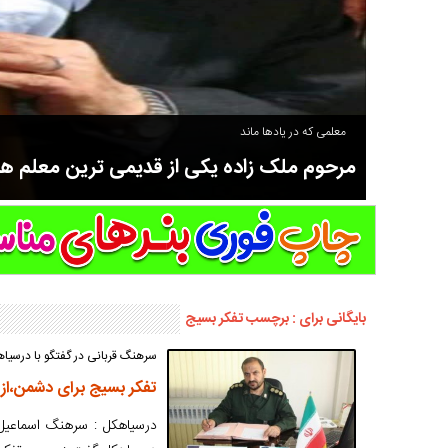
معلمی که در یادها ماند
مرحوم ملک زاده یکی از قدیمی ترین معلم 
سوادآموزی و عضو موسس مدرسه اورنگ سیاهکل نیز بود و در سال ۱۳۵۸ بازنشست شد.
بایگانی برای : برچسب تفکر بسیج
سرهنگ قربانی در گفتگو با درسیا
تفکر بسیج برای دشمن،از
درسیاهکل : سرهنگ اسماعیل ق