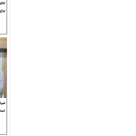
برای
ضیاء
استع