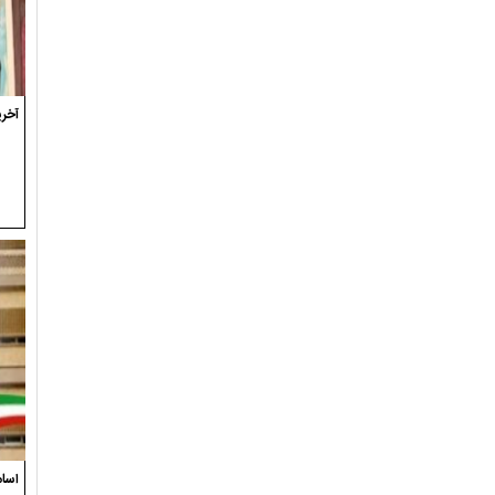
آخری
اسام