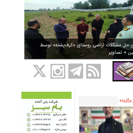
ی حل مشکلات اراضی روستای «کرف‌پشته» توسط
ین + تصاویر
 برگزیده