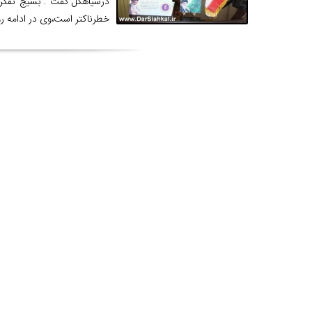
درسیاهکل گفت : بسیج تفکر 
خطرناکتر است،وی در ادامه رو