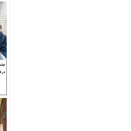
جلسه
در ف