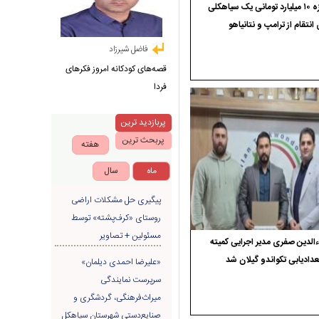
جایزه ۱۰ میلیارد تومانی یک سیاهکلی
 انتقام از ترامپ و نتانیاهو
فاضل شیرزاد
قصه‌های کودکانه امروز فکرهای
فردا
پربازدید ترین
پربحث ترین
هفته
ماه
سال
پیگیری حل مشکلات اراضی
روستای «کرف‌پشته» توسط
مسئولین + تصاویر
الدین صفری مدیر اجرایی کمیته
دادیابی تکواندو گیلان شد
«علیرضا احمدی دیلمان»
سرپرست نمایندگی
میراث‌فرهنگی، گردشگری و
صنایع‌دستی شهرستان سیاهکل