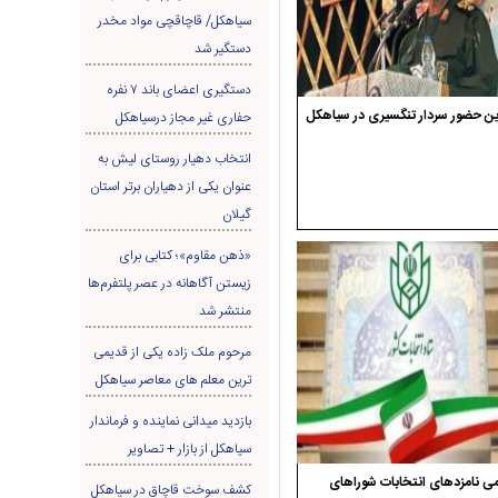
سیاهکل/ قاچاقچی مواد مخدر
دستگیر شد
دستگیری اعضای باند ۷ نفره
ن حضور سردار تنگسیری در سیاهکل
حفاری غير مجاز درسیاهکل
انتخاب دهیار روستای لیش به
عنوان یکی از دهیاران برتر استان
گیلان
«ذهن مقاوم»؛ کتابی برای
زیستن آگاهانه در عصر پلتفرم‌ها
منتشر شد
مرحوم ملک زاده یکی از قدیمی
ترین معلم های معاصر سیاهکل
بازدید میدانی نماینده و فرماندار
سیاهکل از بازار + تصاویر
ی نامزدهای انتخابات شوراهای
کشف سوخت قاچاق در سياهکل