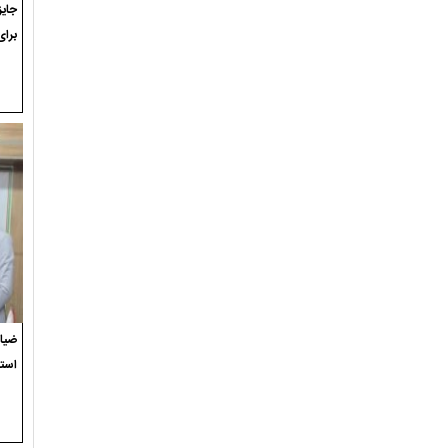
برای
ضیاء
استع