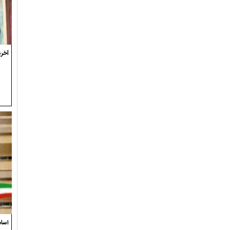
آخری
اسام