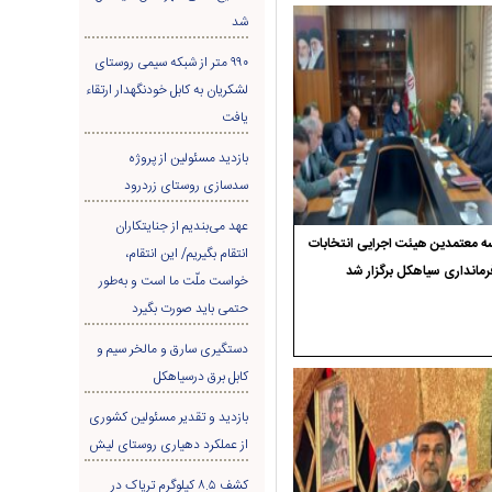
شد
۹۹۰ متر از شبکه سیمی روستای
لشکریان به کابل خودنگهدار ارتقاء
یافت
بازدید مسئولین از پروژه
سدسازی روستای زردرود
عهد می‌بندیم از جنایتکاران
 معتمدین هیئت اجرایی انتخابات
انتقام بگیریم/ این انتقام،
رمانداری سیاهکل برگزار شد
خواست ملّت ما است و به‌طور
حتمی باید صورت بگیرد
دستگیری سارق و مالخر سیم و
کابل برق درسیاهکل
بازدید و تقدیر مسئولین کشوری
از عملکرد دهیاری روستای لیش
کشف ۸.۵ کیلوگرم تریاک در