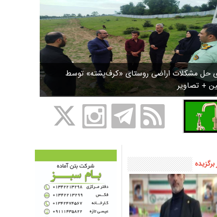
ی حل مشکلات اراضی روستای «کرف‌پشته» توسط
ین + تصاویر
 برگزیده