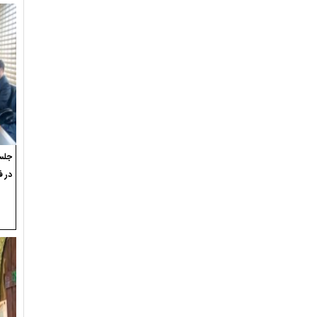
جلسه
در ف