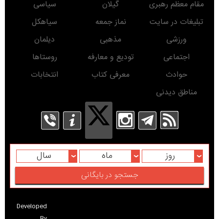
مقام معظم رهبری
گیلان
سیاسی
تبلیغات در سایت
نماز جمعه
سیاهکل
ورزشی
مذهبی
دیلمان
اجتماعی
تودیع و معارفه
روستاها
حوادث
معرفی کتاب
انتخابات
مناطق دیدنی
روز
ماه
سال
Developed
By