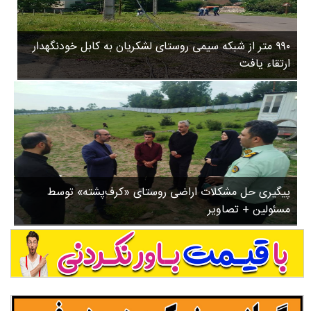
۳
روستاها
۵
ورزشی
۸
۹۹۰ متر از شبکه سیمی روستای لشکریان به کابل خودنگهدار
سیاسی
ب
ارتقاء یافت
ا
چندرسانه ای
ز
مسیر گردشگری دیلمان
ن
درباره ما
ش
س
ت
ش
پیگیری حل مشکلات اراضی روستای «کرف‌پشته» توسط
د
مسئولین + تصاویر
.