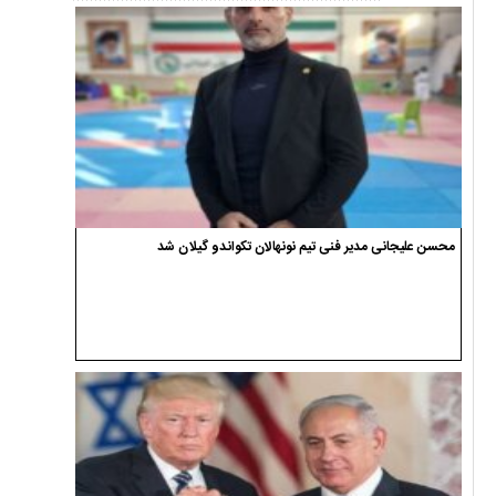
محسن علیجانی مدیر فنی تیم نونهالان تکواندو گیلان شد