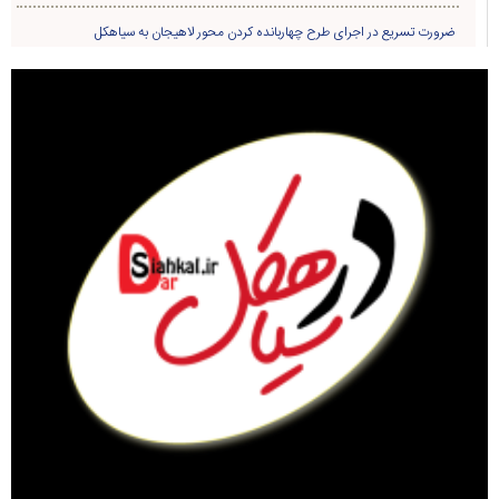
ضرورت تسریع در اجرای طرح چهاربانده کردن محور لاهیجان به سیاهکل