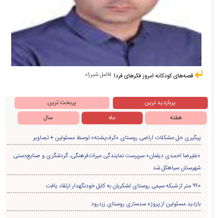
فاضل شیرزاد
قصه‌های کودکانه امروز فکرهای فردا
پربازدید ترین
پربحث ترین
هفته
ماه
سال
پیگیری حل مشکلات اراضی روستای «کرف‌پشته» توسط مسئولین + تصاویر
«علیرضا احمدی دیلمان» سرپرست نمایندگی میراث‌فرهنگی، گردشگری و صنایع‌دستی
شهرستان سیاهکل شد
۹۹۰ متر از شبکه سیمی روستای لشکریان به کابل خودنگهدار ارتقاء یافت
بازدید مسئولین از پروژه سدسازی روستای زردرود