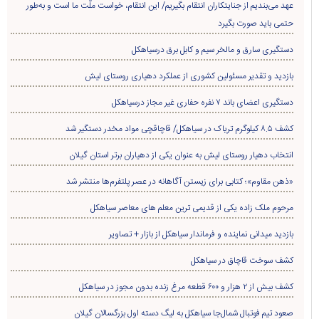
عهد می‌بندیم از جنایتکاران انتقام بگیریم/ این انتقام، خواست ملّت ما است و به‌طور
حتمی باید صورت بگیرد
دستگیری سارق و مالخر سیم و کابل برق درسیاهکل
بازدید و تقدیر مسئولین کشوری از عملکرد دهیاری روستای لیش
دستگیری اعضای باند ۷ نفره حفاری غير مجاز درسیاهکل
کشف ۸.۵ کیلوگرم تریاک در سیاهکل/ قاچاقچی مواد مخدر دستگیر شد
انتخاب دهیار روستای لیش به عنوان یکی از دهیاران برتر استان گیلان
«ذهن مقاوم»؛ کتابی برای زیستن آگاهانه در عصر پلتفرم‌ها منتشر شد
مرحوم ملک زاده یکی از قدیمی ترین معلم های معاصر سیاهکل
بازدید میدانی نماینده و فرماندار سیاهکل از بازار + تصاویر
کشف سوخت قاچاق در سياهکل
کشف بیش از ۲ هزار و ۶۰۰ قطعه مرغ زنده بدون مجوز در سیاهکل
صعود تیم فوتبال شمال‌جا‌ سیاهکل به لیگ دسته اول بزرگسالان گیلان