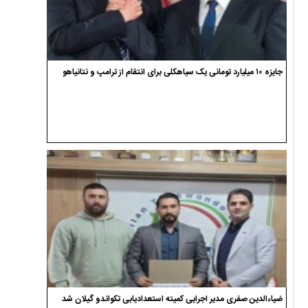
جایزه ۱۰ میلیارد تومانی یک سیاهکلی برای انتقام از ترامپ و نتانیاهو
ضیاءالدین صفری مدیر اجرایی کمیته استعدادیابی تکواندو گیلان شد