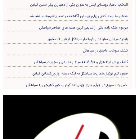
انتخاب دهیار روستای لیش به عنوان یکی از دهیاران برتر استان گیلان
«ذهن مقاوم»؛ کتابی برای زیستن آگاهانه در عصر پلتفرم‌ها منتشر شد
مرحوم ملک زاده یکی از قدیمی ترین معلم های معاصر سیاهکل
بازدید میدانی نماینده و فرماندار سیاهکل از بازار + تصاویر
کشف سوخت قاچاق در سياهکل
کشف بیش از ۲ هزار و ۶۰۰ قطعه مرغ زنده بدون مجوز در سیاهکل
صعود تیم فوتبال شمال‌جا‌ سیاهکل به لیگ دسته اول بزرگسالان گیلان
ضرورت تسریع در اجرای طرح چهاربانده کردن محور لاهیجان به سیاهکل