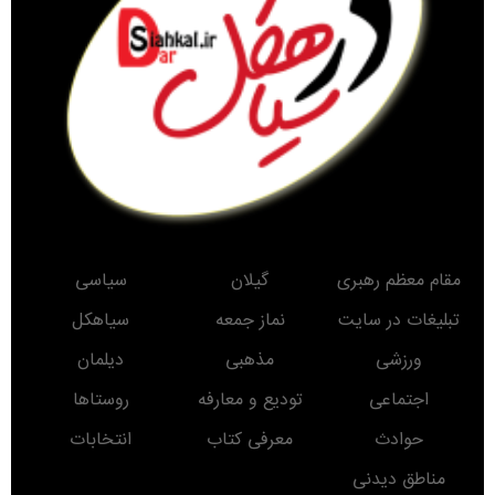
مقام معظم رهبری
گیلان
سیاسی
تبلیغات در سایت
نماز جمعه
سیاهکل
ورزشی
مذهبی
دیلمان
اجتماعی
تودیع و معارفه
روستاها
حوادث
معرفی کتاب
انتخابات
مناطق دیدنی