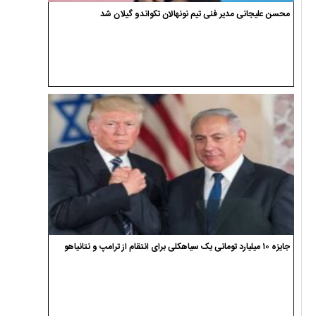
محسن علیجانی مدیر فنی تیم نونهالان تکواندو گیلان شد
جایزه ۱۰ میلیارد تومانی یک سیاهکلی برای انتقام از ترامپ و نتانیاهو