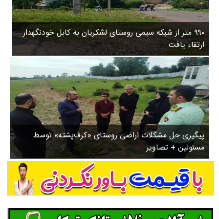
۳
روستاها
۵
ورزشی
۸
۹۹۰ متر از شبکه سیمی روستای لشکریان به کابل خودنگهدار
سیاسی
ب
ارتقاء یافت
ا
چندرسانه ای
ز
مسیر گردشگری دیلمان
ن
درباره ما
ش
س
ت
ش
پیگیری حل مشکلات اراضی روستای «کرف‌پشته» توسط
د
مسئولین + تصاویر
.