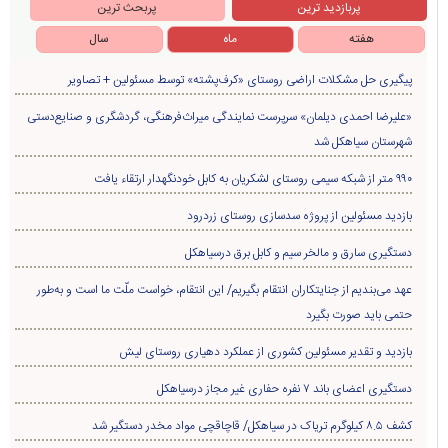
پربازدید ترین
پربحث ترین
هفته
ماه
سال
پیگیری حل مشکلات اراضی روستای «کرف‌پشته» توسط مسئولین + تصاویر
«علیرضا احمدی دیلمان» سرپرست نمایندگی میراث‌فرهنگی، گردشگری و صنایع‌دستی
شهرستان سیاهکل شد
۹۹۰ متر از شبکه سیمی روستای لشکریان به کابل خودنگهدار ارتقاء یافت
بازدید مسئولین از پروژه سدسازی روستای زردرود
دستگیری سارق و مالخر سیم و کابل برق درسیاهکل
عهد می‌بندیم از جنایتکاران انتقام بگیریم/ این انتقام، خواست ملّت ما است و به‌طور
حتمی باید صورت بگیرد
بازدید و تقدیر مسئولین کشوری از عملکرد دهیاری روستای لیش
دستگیری اعضای باند ۷ نفره حفاری غير مجاز درسیاهکل
کشف ۸.۵ کیلوگرم تریاک در سیاهکل/ قاچاقچی مواد مخدر دستگیر شد