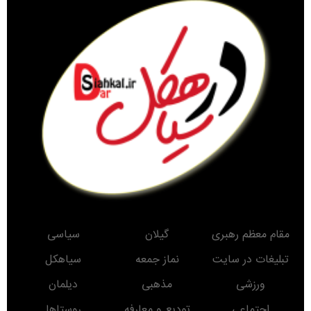
مقام معظم رهبری
گیلان
سیاسی
تبلیغات در سایت
نماز جمعه
سیاهکل
ورزشی
مذهبی
دیلمان
اجتماعی
تودیع و معارفه
روستاها