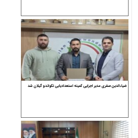
ضیاءالدین صفری مدیر اجرایی کمیته استعدادیابی تکواندو گیلان شد