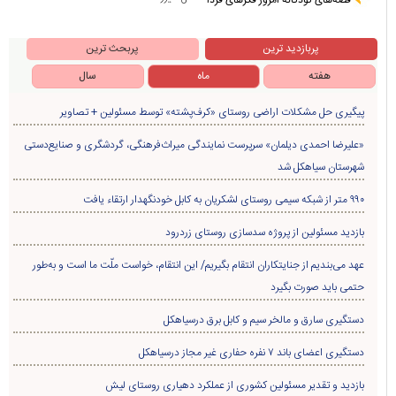
پربازدید ترین
پربحث ترین
هفته
ماه
سال
پیگیری حل مشکلات اراضی روستای «کرف‌پشته» توسط مسئولین + تصاویر
«علیرضا احمدی دیلمان» سرپرست نمایندگی میراث‌فرهنگی، گردشگری و صنایع‌دستی
شهرستان سیاهکل شد
۹۹۰ متر از شبکه سیمی روستای لشکریان به کابل خودنگهدار ارتقاء یافت
بازدید مسئولین از پروژه سدسازی روستای زردرود
عهد می‌بندیم از جنایتکاران انتقام بگیریم/ این انتقام، خواست ملّت ما است و به‌طور
حتمی باید صورت بگیرد
دستگیری سارق و مالخر سیم و کابل برق درسیاهکل
دستگیری اعضای باند ۷ نفره حفاری غير مجاز درسیاهکل
بازدید و تقدیر مسئولین کشوری از عملکرد دهیاری روستای لیش