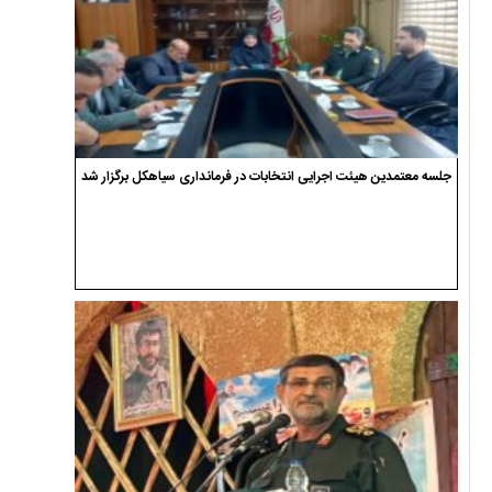
جلسه معتمدین هیئت اجرایی انتخابات در فرمانداری سیاهکل برگزار شد