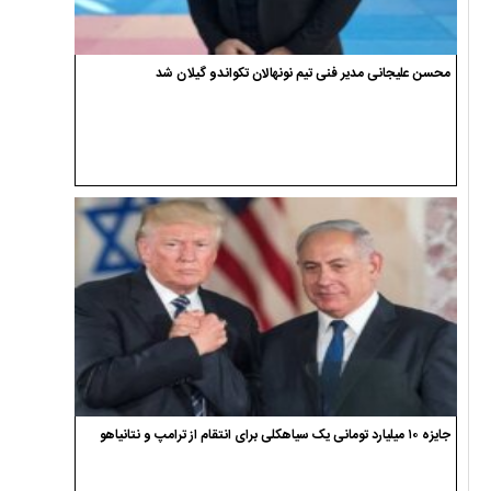
محسن علیجانی مدیر فنی تیم نونهالان تکواندو گیلان شد
جایزه ۱۰ میلیارد تومانی یک سیاهکلی برای انتقام از ترامپ و نتانیاهو