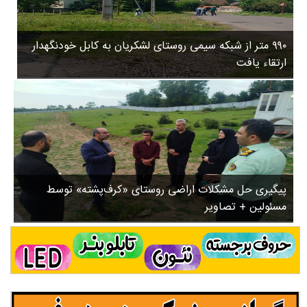
۳
روستاها
۵
ورزشی
۸
۹۹۰ متر از شبکه سیمی روستای لشکریان به کابل خودنگهدار
سیاسی
ب
ارتقاء یافت
ا
چندرسانه ای
ز
مسیر گردشگری دیلمان
ن
درباره ما
ش
س
ت
ش
پیگیری حل مشکلات اراضی روستای «کرف‌پشته» توسط
د
مسئولین + تصاویر
.