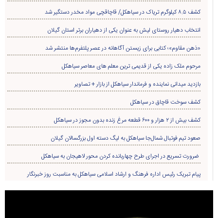
کشف ۸.۵ کیلوگرم تریاک در سیاهکل/ قاچاقچی مواد مخدر دستگیر شد
انتخاب دهیار روستای لیش به عنوان یکی از دهیاران برتر استان گیلان
«ذهن مقاوم»؛ کتابی برای زیستن آگاهانه در عصر پلتفرم‌ها منتشر شد
مرحوم ملک زاده یکی از قدیمی ترین معلم های معاصر سیاهکل
بازدید میدانی نماینده و فرماندار سیاهکل از بازار + تصاویر
کشف سوخت قاچاق در سياهکل
کشف بیش از ۲ هزار و ۶۰۰ قطعه مرغ زنده بدون مجوز در سیاهکل
صعود تیم فوتبال شمال‌جا‌ سیاهکل به لیگ دسته اول بزرگسالان گیلان
ضرورت تسریع در اجرای طرح چهاربانده کردن محور لاهیجان به سیاهکل
پیام تبریک رئیس اداره فرهنگ و ارشاد اسلامی سیاهکل به مناسبت روز خبرنگار