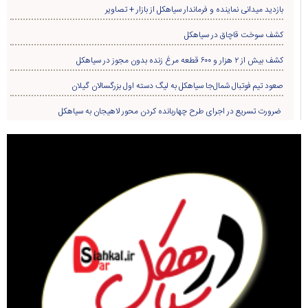
بازدید میدانی نماینده و فرماندار سیاهکل از بازار + تصاویر
کشف سوخت قاچاق در سياهکل
کشف بیش از ۲ هزار و ۶۰۰ قطعه مرغ زنده بدون مجوز در سیاهکل
صعود تیم فوتبال شمال‌جا‌ سیاهکل به لیگ دسته اول بزرگسالان گیلان
ضرورت تسریع در اجرای طرح چهاربانده کردن محور لاهیجان به سیاهکل