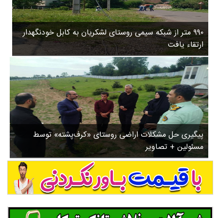
۳
روستاها
۵
ورزشی
۸
۹۹۰ متر از شبکه سیمی روستای لشکریان به کابل خودنگهدار
سیاسی
ب
ارتقاء یافت
ا
چندرسانه ای
ز
مسیر گردشگری دیلمان
ن
درباره ما
ش
س
ت
ش
پیگیری حل مشکلات اراضی روستای «کرف‌پشته» توسط
د
مسئولین + تصاویر
.