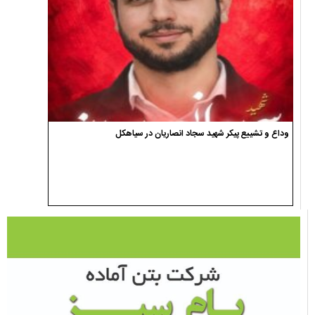
وداع و تشییع پیکر شهید سجاد انصاریان در سیاهکل