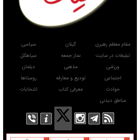
مقام معظم رهبری
گیلان
سیاسی
تبلیغات در سایت
نماز جمعه
سیاهکل
ورزشی
مذهبی
دیلمان
اجتماعی
تودیع و معارفه
روستاها
حوادث
معرفی کتاب
انتخابات
مناطق دیدنی