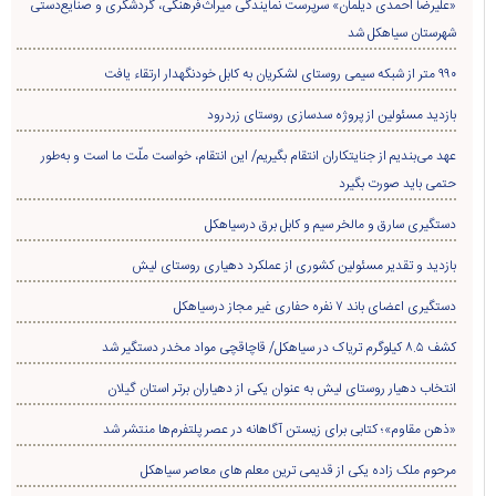
«علیرضا احمدی دیلمان» سرپرست نمایندگی میراث‌فرهنگی، گردشگری و صنایع‌دستی
شهرستان سیاهکل شد
۹۹۰ متر از شبکه سیمی روستای لشکریان به کابل خودنگهدار ارتقاء یافت
بازدید مسئولین از پروژه سدسازی روستای زردرود
عهد می‌بندیم از جنایتکاران انتقام بگیریم/ این انتقام، خواست ملّت ما است و به‌طور
حتمی باید صورت بگیرد
دستگیری سارق و مالخر سیم و کابل برق درسیاهکل
بازدید و تقدیر مسئولین کشوری از عملکرد دهیاری روستای لیش
دستگیری اعضای باند ۷ نفره حفاری غير مجاز درسیاهکل
کشف ۸.۵ کیلوگرم تریاک در سیاهکل/ قاچاقچی مواد مخدر دستگیر شد
انتخاب دهیار روستای لیش به عنوان یکی از دهیاران برتر استان گیلان
«ذهن مقاوم»؛ کتابی برای زیستن آگاهانه در عصر پلتفرم‌ها منتشر شد
مرحوم ملک زاده یکی از قدیمی ترین معلم های معاصر سیاهکل