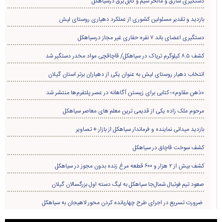
دستگیری سارق و مالخر سیم و کابل برق درسیاهکل
بازدید و تقدیر مسئولین کشوری از عملکرد دهیاری روستای لیش
دستگیری اعضای باند ۷ نفره حفاری غير مجاز درسیاهکل
کشف ۸.۵ کیلوگرم تریاک در سیاهکل/ قاچاقچی مواد مخدر دستگیر شد
انتخاب دهیار روستای لیش به عنوان یکی از دهیاران برتر استان گیلان
«ذهن مقاوم»؛ کتابی برای زیستن آگاهانه در عصر پلتفرم‌ها منتشر شد
مرحوم ملک زاده یکی از قدیمی ترین معلم های معاصر سیاهکل
بازدید میدانی نماینده و فرماندار سیاهکل از بازار + تصاویر
کشف سوخت قاچاق در سياهکل
کشف بیش از ۲ هزار و ۶۰۰ قطعه مرغ زنده بدون مجوز در سیاهکل
صعود تیم فوتبال شمال‌جا‌ سیاهکل به لیگ دسته اول بزرگسالان گیلان
ضرورت تسریع در اجرای طرح چهاربانده کردن محور لاهیجان به سیاهکل