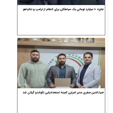
جایزه ۱۰ میلیارد تومانی یک سیاهکلی برای انتقام از ترامپ و نتانیاهو
ضیاءالدین صفری مدیر اجرایی کمیته استعدادیابی تکواندو گیلان شد