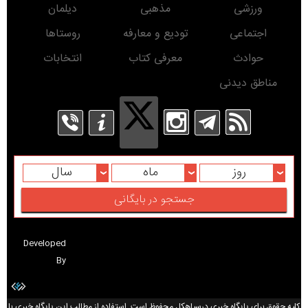
ورزشی
مذهبی
دیلمان
اجتماعی
تودیع و معارفه
روستاها
حوادث
معرفی کتاب
انتخابات
مناطق دیدنی
روز
ماه
سال
Developed
By
کلیه حقوق برای پایگاه خبری درسیاهکل محفوظ است. استفاده از مطالب این پایگاه خبری با