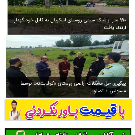
۳
روستاها
۵
ورزشی
۸
۹۹۰ متر از شبکه سیمی روستای لشکریان به کابل خودنگهدار
سیاسی
ب
ارتقاء یافت
ا
چندرسانه ای
ز
مسیر گردشگری دیلمان
ن
درباره ما
ش
س
ت
ش
پیگیری حل مشکلات اراضی روستای «کرف‌پشته» توسط
د
مسئولین + تصاویر
.