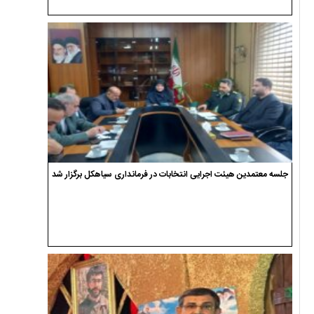
جلسه معتمدین هیئت اجرایی انتخابات در فرمانداری سیاهکل برگزار شد