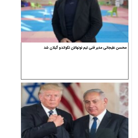
محسن علیجانی مدیر فنی تیم نونهالان تکواندو گیلان شد