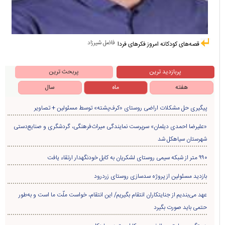
فاضل شیرزاد
قصه‌های کودکانه امروز فکرهای فردا
پربازدید ترین
پربحث ترین
هفته
ماه
سال
پیگیری حل مشکلات اراضی روستای «کرف‌پشته» توسط مسئولین + تصاویر
«علیرضا احمدی دیلمان» سرپرست نمایندگی میراث‌فرهنگی، گردشگری و صنایع‌دستی
شهرستان سیاهکل شد
۹۹۰ متر از شبکه سیمی روستای لشکریان به کابل خودنگهدار ارتقاء یافت
بازدید مسئولین از پروژه سدسازی روستای زردرود
عهد می‌بندیم از جنایتکاران انتقام بگیریم/ این انتقام، خواست ملّت ما است و به‌طور
حتمی باید صورت بگیرد