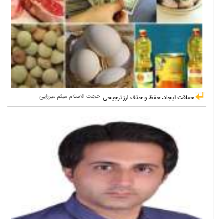
حجت الاسلام میثم میرزایی
حماقت ایجاد، حفظ و حذف ارز ترجیحی