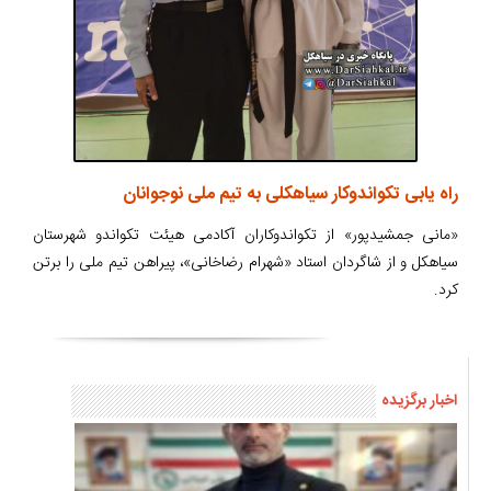
راه یابی تکواندوکار سیاهکلی به تیم ملی نوجوانان
«مانی جمشیدپور» از تکواندوکاران آکادمی هیئت تکواندو شهرستان
سیاهکل و از شاگردان استاد «شهرام رضاخانی»، پیراهن تیم ملی را برتن
کرد.
اخبار برگزیده