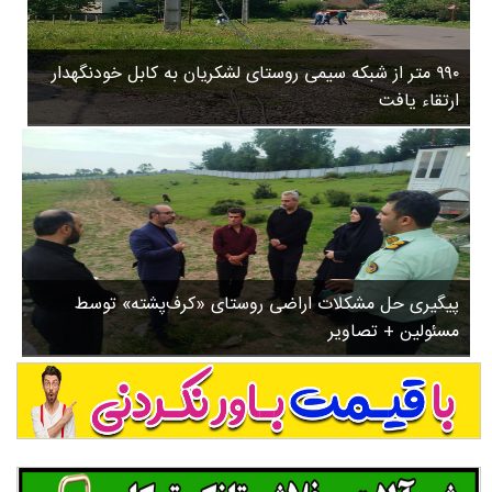
۳
روستاها
۵
ورزشی
۸
۹۹۰ متر از شبکه سیمی روستای لشکریان به کابل خودنگهدار
سیاسی
ب
ارتقاء یافت
ا
چندرسانه ای
ز
مسیر گردشگری دیلمان
ن
درباره ما
ش
س
ت
ش
پیگیری حل مشکلات اراضی روستای «کرف‌پشته» توسط
د
مسئولین + تصاویر
.