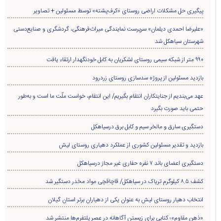
پیگیری حل مشکلات اراضی روستای «کرف‌پشته» توسط مسئولین + تصاویر
«علیرضا احمدی دیلمان» سرپرست نمایندگی میراث‌فرهنگی، گردشگری و صنایع‌دستی
شهرستان سیاهکل شد
۹۹۰ متر از شبکه سیمی روستای لشکریان به کابل خودنگهدار ارتقاء یافت
بازدید مسئولین از پروژه سدسازی روستای زردرود
عهد می‌بندیم از جنایتکاران انتقام بگیریم/ این انتقام، خواست ملّت ما است و به‌طور
حتمی باید صورت بگیرد
دستگیری سارق و مالخر سیم و کابل برق درسیاهکل
بازدید و تقدیر مسئولین کشوری از عملکرد دهیاری روستای لیش
دستگیری اعضای باند ۷ نفره حفاری غير مجاز درسیاهکل
کشف ۸.۵ کیلوگرم تریاک در سیاهکل/ قاچاقچی مواد مخدر دستگیر شد
انتخاب دهیار روستای لیش به عنوان یکی از دهیاران برتر استان گیلان
«ذهن مقاوم»؛ کتابی برای زیستن آگاهانه در عصر پلتفرم‌ها منتشر شد