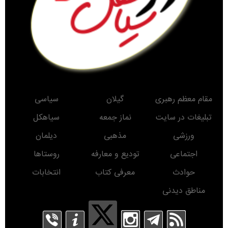
مقام معظم رهبری
گیلان
سیاسی
تبلیغات در سایت
نماز جمعه
سیاهکل
ورزشی
مذهبی
دیلمان
اجتماعی
تودیع و معارفه
روستاها
حوادث
معرفی کتاب
انتخابات
مناطق دیدنی