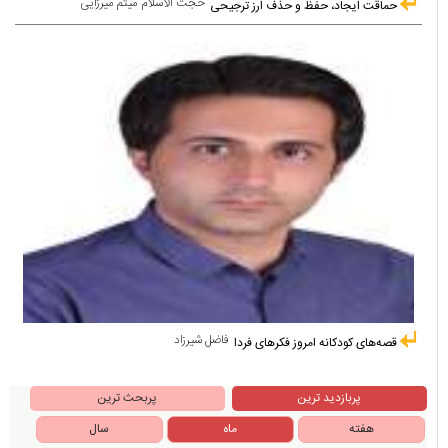
حجت الاسلام میثم میرزایی
حماقت ایجاد، حفظ و حذف ارز ترجیحی
فاضل شیرزاد
قصه‌های کودکانه امروز فکرهای فردا
پربازدید ترین
پربحث ترین
هفته
ماه
سال