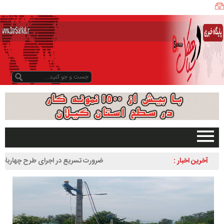
ی
ا
ه
ک
ل
ن
ی
ز
ب
و
د
و
د
صفحه اصلی
آخرین اخبار :
ضرورت تسریع در اجرای طرح چهاربانده کردن 
ر
تبلیغات در سایت
لاهیجان به سیاهکل
س
گیلان
ا
سیاهکل
ل
۱
دیلمان