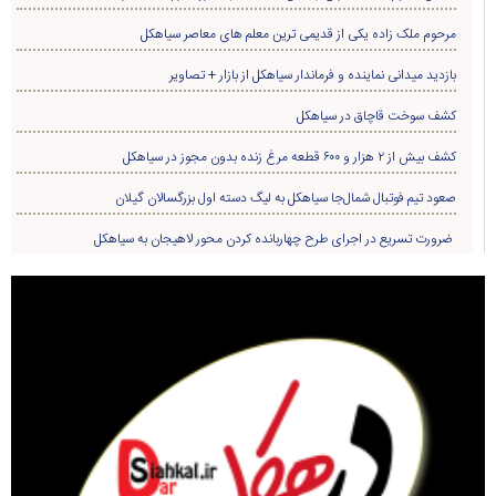
مرحوم ملک زاده یکی از قدیمی ترین معلم های معاصر سیاهکل
بازدید میدانی نماینده و فرماندار سیاهکل از بازار + تصاویر
کشف سوخت قاچاق در سياهکل
کشف بیش از ۲ هزار و ۶۰۰ قطعه مرغ زنده بدون مجوز در سیاهکل
صعود تیم فوتبال شمال‌جا‌ سیاهکل به لیگ دسته اول بزرگسالان گیلان
ضرورت تسریع در اجرای طرح چهاربانده کردن محور لاهیجان به سیاهکل