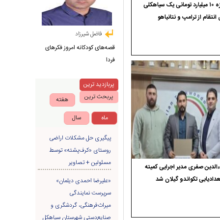
جایزه ۱۰ میلیارد تومانی یک سیاهکلی
 انتقام از ترامپ و نتانیاهو
فاضل شیرزاد
قصه‌های کودکانه امروز فکرهای
فردا
پربازدید ترین
پربحث ترین
هفته
ماه
سال
پیگیری حل مشکلات اراضی
روستای «کرف‌پشته» توسط
مسئولین + تصاویر
الدین صفری مدیر اجرایی کمیته
دادیابی تکواندو گیلان شد
«علیرضا احمدی دیلمان»
سرپرست نمایندگی
میراث‌فرهنگی، گردشگری و
صنایع‌دستی شهرستان سیاهکل