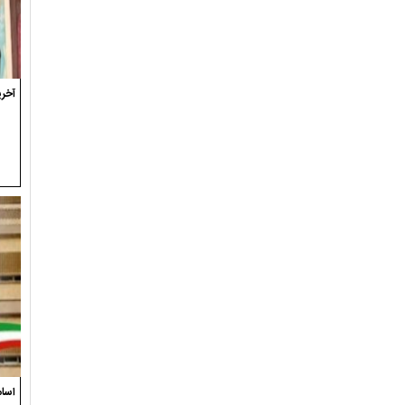
آخری
اسام