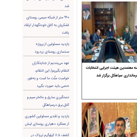
شد
۹۹۰ متر از شبکه سیمی روستای
لشکریان به کابل خودنگهدار ارتقاء
یافت
بازدید مسئولین از پروژه
سدسازی روستای زردرود
عهد می‌بندیم از جنایتکاران
 معتمدین هیئت اجرایی انتخابات
انتقام بگیریم/ این انتقام،
رمانداری سیاهکل برگزار شد
خواست ملّت ما است و به‌طور
حتمی باید صورت بگیرد
دستگیری سارق و مالخر سیم و
کابل برق درسیاهکل
بازدید و تقدیر مسئولین کشوری
از عملکرد دهیاری روستای لیش
کشف ۸.۵ کیلوگرم تریاک در