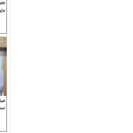
برای
ضیاء
استع