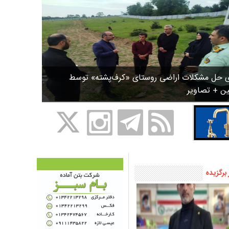
ی حل مشکلات اراضی روستای «کرف‌پشته» توسط
ین + تصاویر
 برگزیده