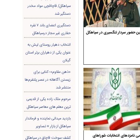
سیاهکل/ قاچاقچی مواد مخدر
دستگیر شد
دستگیری اعضای باند ۷ نفره
ن حضور سردار تنگسیری در سیاهکل
حفاری غير مجاز درسیاهکل
انتخاب دهیار روستای لیش به
عنوان یکی از دهیاران برتر استان
گیلان
«ذهن مقاوم»؛ کتابی برای
زیستن آگاهانه در عصر پلتفرم‌ها
منتشر شد
مرحوم ملک زاده یکی از قدیمی
ترین معلم های معاصر سیاهکل
بازدید میدانی نماینده و فرماندار
سیاهکل از بازار + تصاویر
ی نامزدهای انتخابات شوراهای
کشف سوخت قاچاق در سياهکل