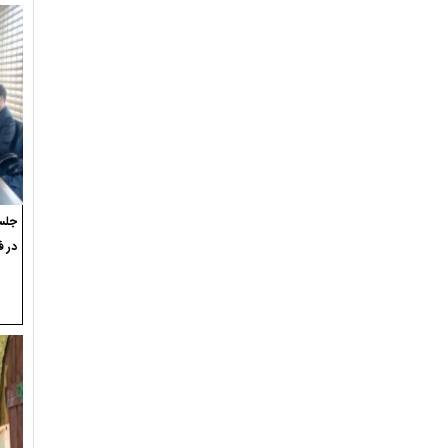
جلسه
در ف