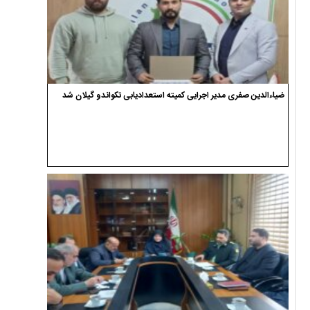
ضیاءالدین صفری مدیر اجرایی کمیته استعدادیابی تکواندو گیلان شد