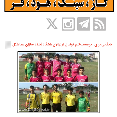
بایگانی برای : برچسب تیم فوتبال نونهالان باشگاه آینده سازان سیاهکل