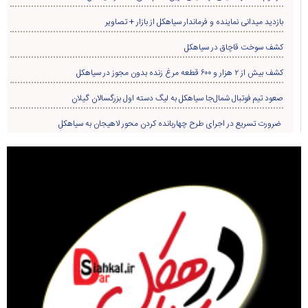
بازدید میدانی نماینده و فرماندار سیاهکل از بازار + تصاویر
کشف سوخت قاچاق در سياهکل
کشف بیش از ۲ هزار و ۶۰۰ قطعه مرغ زنده بدون مجوز در سیاهکل
صعود تیم فوتبال شمال‌جا‌ سیاهکل به لیگ دسته اول بزرگسالان گیلان
ضرورت تسریع در اجرای طرح چهاربانده کردن محور لاهیجان به سیاهکل