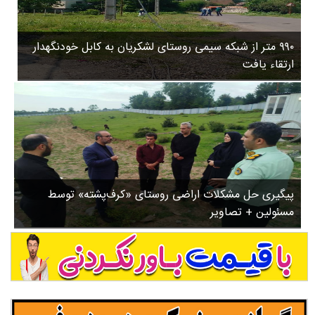
۳
روستاها
۵
ورزشی
۸
۹۹۰ متر از شبکه سیمی روستای لشکریان به کابل خودنگهدار
سیاسی
ب
ارتقاء یافت
ا
چندرسانه ای
ز
مسیر گردشگری دیلمان
ن
درباره ما
ش
س
ت
ش
پیگیری حل مشکلات اراضی روستای «کرف‌پشته» توسط
د
مسئولین + تصاویر
.