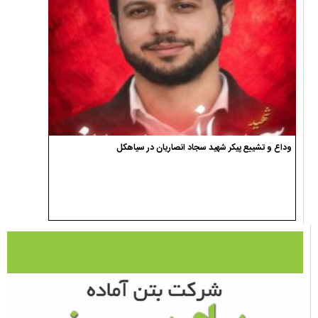
وداع و تشییع پیکر شهید سجاد انصاریان در سیاهکل