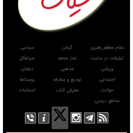
مقام معظم رهبری
گیلان
سیاسی
تبلیغات در سایت
نماز جمعه
سیاهکل
ورزشی
مذهبی
دیلمان
اجتماعی
تودیع و معارفه
روستاها
حوادث
معرفی کتاب
انتخابات
مناطق دیدنی