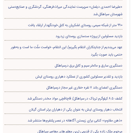
«علیرضا احمدی دیلمان» سرپرست نمایندگی میراث‌فرهنگی، گردشگری و صنایع‌دستی
شهرستان سیاهکل شد
۹۹۰ متر از شبکه سیمی روستای لشکریان به کابل خودنگهدار ارتقاء یافت
بازدید مسئولین از پروژه سدسازی روستای زردرود
عهد می‌بندیم از جنایتکاران انتقام بگیریم/ این انتقام، خواست ملّت ما است و به‌طور
حتمی باید صورت بگیرد
دستگیری سارق و مالخر سیم و کابل برق درسیاهکل
بازدید و تقدیر مسئولین کشوری از عملکرد دهیاری روستای لیش
دستگیری اعضای باند ۷ نفره حفاری غير مجاز درسیاهکل
کشف ۸.۵ کیلوگرم تریاک در سیاهکل/ قاچاقچی مواد مخدر دستگیر شد
انتخاب دهیار روستای لیش به عنوان یکی از دهیاران برتر استان گیلان
«ذهن مقاوم»؛ کتابی برای زیستن آگاهانه در عصر پلتفرم‌ها منتشر شد
مرحوم ملک زاده یکی از قدیمی ترین معلم های معاصر سیاهکل