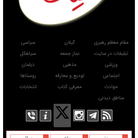
مقام معظم رهبری
گیلان
سیاسی
تبلیغات در سایت
نماز جمعه
سیاهکل
ورزشی
مذهبی
دیلمان
اجتماعی
تودیع و معارفه
روستاها
حوادث
معرفی کتاب
انتخابات
مناطق دیدنی