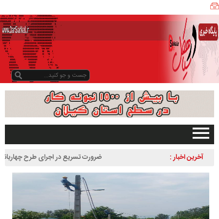
ی
ا
ه
ک
ل
ن
ی
ز
ب
و
د
و
د
صفحه اصلی
آخرین اخبار :
ضرورت تسریع در اجرای طرح چهاربانده کردن 
ر
تبلیغات در سایت
لاهیجان به سیاهکل
س
گیلان
ا
سیاهکل
ل
۱
دیلمان