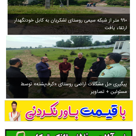
۳
روستاها
۵
ورزشی
۸
۹۹۰ متر از شبکه سیمی روستای لشکریان به کابل خودنگهدار
سیاسی
ب
ارتقاء یافت
ا
چندرسانه ای
ز
مسیر گردشگری دیلمان
ن
درباره ما
ش
س
ت
ش
پیگیری حل مشکلات اراضی روستای «کرف‌پشته» توسط
د
مسئولین + تصاویر
.