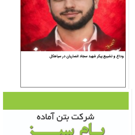
وداع و تشییع پیکر شهید سجاد انصاریان در سیاهکل