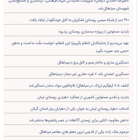
«علیرضا احمدی دیلمان» سرپرست نمایندگی میراث‌فرهنگی، گردشگری و صنایع‌دستی
شهرستان سیاهکل شد
۹۹۰ متر از شبکه سیمی روستای لشکریان به کابل خودنگهدار ارتقاء یافت
بازدید مسئولین از پروژه سدسازی روستای زردرود
عهد می‌بندیم از جنایتکاران انتقام بگیریم/ این انتقام، خواست ملّت ما است و به‌طور
حتمی باید صورت بگیرد
دستگیری سارق و مالخر سیم و کابل برق درسیاهکل
دستگیری اعضای باند ۷ نفره حفاری غير مجاز درسیاهکل
کشف ۸.۵ کیلوگرم تریاک در سیاهکل/ قاچاقچی مواد مخدر دستگیر شد
بازدید و تقدیر مسئولین کشوری از عملکرد دهیاری روستای لیش
انتخاب دهیار روستای لیش به عنوان یکی از دهیاران برتر استان گیلان
«ذهن مقاوم»؛ کتابی برای زیستن آگاهانه در عصر پلتفرم‌ها منتشر شد
مرحوم ملک زاده یکی از قدیمی ترین معلم های معاصر سیاهکل