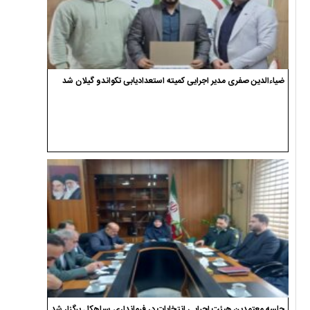
ضیاءالدین صفری مدیر اجرایی کمیته استعدادیابی تکواندو گیلان شد
جلسه معتمدین هیئت اجرایی انتخابات در فرمانداری سیاهکل برگزار شد