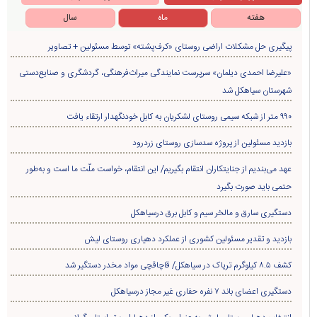
هفته
ماه
سال
پیگیری حل مشکلات اراضی روستای «کرف‌پشته» توسط مسئولین + تصاویر
«علیرضا احمدی دیلمان» سرپرست نمایندگی میراث‌فرهنگی، گردشگری و صنایع‌دستی
شهرستان سیاهکل شد
۹۹۰ متر از شبکه سیمی روستای لشکریان به کابل خودنگهدار ارتقاء یافت
بازدید مسئولین از پروژه سدسازی روستای زردرود
عهد می‌بندیم از جنایتکاران انتقام بگیریم/ این انتقام، خواست ملّت ما است و به‌طور
حتمی باید صورت بگیرد
دستگیری سارق و مالخر سیم و کابل برق درسیاهکل
بازدید و تقدیر مسئولین کشوری از عملکرد دهیاری روستای لیش
کشف ۸.۵ کیلوگرم تریاک در سیاهکل/ قاچاقچی مواد مخدر دستگیر شد
دستگیری اعضای باند ۷ نفره حفاری غير مجاز درسیاهکل