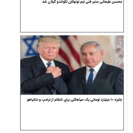
محسن علیجانی مدیر فنی تیم نونهالان تکواندو گیلان شد
جایزه ۱۰ میلیارد تومانی یک سیاهکلی برای انتقام از ترامپ و نتانیاهو