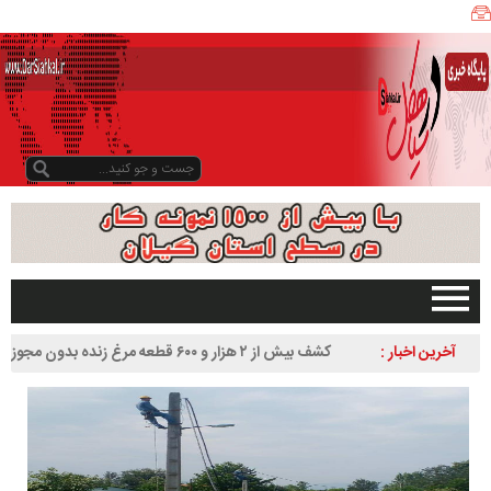
ی
ا
ه
ک
ل
ن
ی
ز
ب
و
د
و
د
صفحه اصلی
آخرین اخبار :
کشف بیش از ۲ هزار و ۶۰۰ قطعه مرغ زنده بدون مجوز در
ر
تبلیغات در سایت
سیاهکل
س
گیلان
ا
سیاهکل
ل
۱
دیلمان