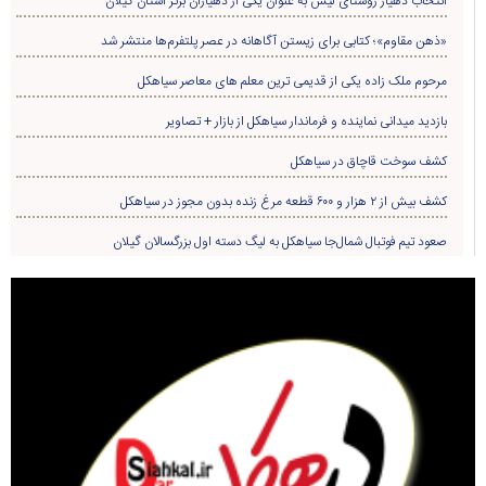
انتخاب دهیار روستای لیش به عنوان یکی از دهیاران برتر استان گیلان
«ذهن مقاوم»؛ کتابی برای زیستن آگاهانه در عصر پلتفرم‌ها منتشر شد
مرحوم ملک زاده یکی از قدیمی ترین معلم های معاصر سیاهکل
بازدید میدانی نماینده و فرماندار سیاهکل از بازار + تصاویر
کشف سوخت قاچاق در سياهکل
کشف بیش از ۲ هزار و ۶۰۰ قطعه مرغ زنده بدون مجوز در سیاهکل
صعود تیم فوتبال شمال‌جا‌ سیاهکل به لیگ دسته اول بزرگسالان گیلان