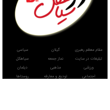
مقام معظم رهبری
گیلان
سیاسی
تبلیغات در سایت
نماز جمعه
سیاهکل
ورزشی
مذهبی
دیلمان
اجتماعی
تودیع و معارفه
روستاها
حوادث
معرفی کتاب
انتخابات
مناطق دیدنی