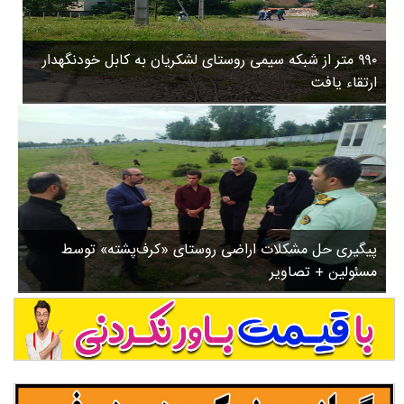
۳
روستاها
۵
ورزشی
۸
۹۹۰ متر از شبکه سیمی روستای لشکریان به کابل خودنگهدار
سیاسی
ب
ارتقاء یافت
ا
چندرسانه ای
ز
مسیر گردشگری دیلمان
ن
درباره ما
ش
س
ت
ش
پیگیری حل مشکلات اراضی روستای «کرف‌پشته» توسط
د
مسئولین + تصاویر
.