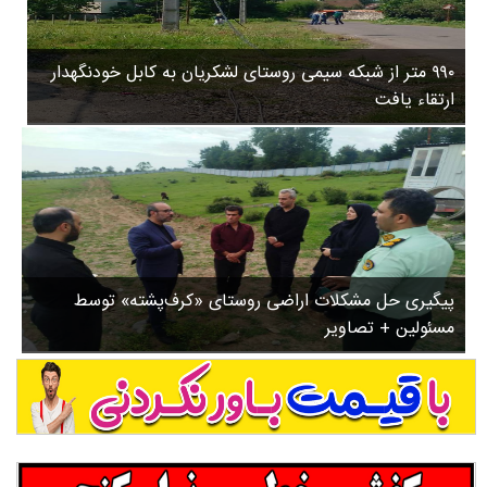
۳
روستاها
۵
ورزشی
۸
۹۹۰ متر از شبکه سیمی روستای لشکریان به کابل خودنگهدار
سیاسی
ب
ارتقاء یافت
ا
چندرسانه ای
ز
مسیر گردشگری دیلمان
ن
درباره ما
ش
س
ت
ش
پیگیری حل مشکلات اراضی روستای «کرف‌پشته» توسط
د
مسئولین + تصاویر
.