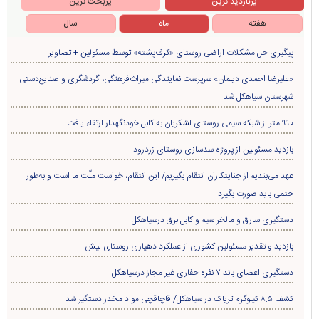
پربازدید ترین
پربحث ترین
هفته
ماه
سال
پیگیری حل مشکلات اراضی روستای «کرف‌پشته» توسط مسئولین + تصاویر
«علیرضا احمدی دیلمان» سرپرست نمایندگی میراث‌فرهنگی، گردشگری و صنایع‌دستی
شهرستان سیاهکل شد
۹۹۰ متر از شبکه سیمی روستای لشکریان به کابل خودنگهدار ارتقاء یافت
بازدید مسئولین از پروژه سدسازی روستای زردرود
عهد می‌بندیم از جنایتکاران انتقام بگیریم/ این انتقام، خواست ملّت ما است و به‌طور
حتمی باید صورت بگیرد
دستگیری سارق و مالخر سیم و کابل برق درسیاهکل
بازدید و تقدیر مسئولین کشوری از عملکرد دهیاری روستای لیش
دستگیری اعضای باند ۷ نفره حفاری غير مجاز درسیاهکل
کشف ۸.۵ کیلوگرم تریاک در سیاهکل/ قاچاقچی مواد مخدر دستگیر شد