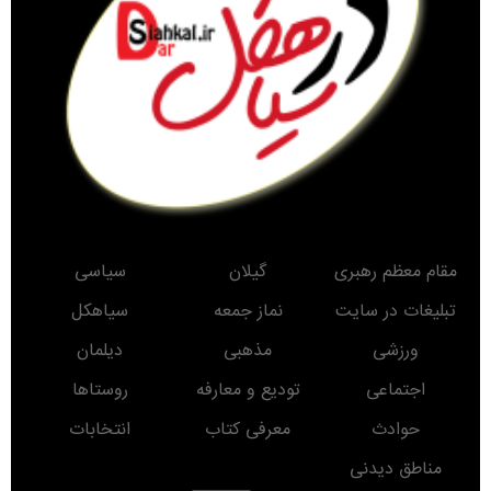
مقام معظم رهبری
گیلان
سیاسی
تبلیغات در سایت
نماز جمعه
سیاهکل
ورزشی
مذهبی
دیلمان
اجتماعی
تودیع و معارفه
روستاها
حوادث
معرفی کتاب
انتخابات
مناطق دیدنی