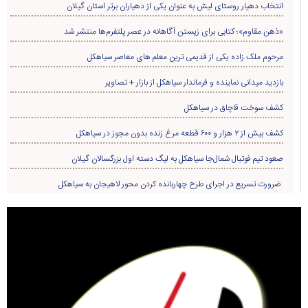
انتخاب دهیار روستای لیش به عنوان یکی از دهیاران برتر استان گیلان
«ذهن مقاوم»؛ کتابی برای زیستن آگاهانه در عصر پلتفرم‌ها منتشر شد
مرحوم ملک زاده یکی از قدیمی ترین معلم های معاصر سیاهکل
بازدید میدانی نماینده و فرماندار سیاهکل از بازار + تصاویر
کشف سوخت قاچاق در سياهکل
کشف بیش از ۲ هزار و ۶۰۰ قطعه مرغ زنده بدون مجوز در سیاهکل
صعود تیم فوتبال شمال‌جا‌ سیاهکل به لیگ دسته اول بزرگسالان گیلان
ضرورت تسریع در اجرای طرح چهاربانده کردن محور لاهیجان به سیاهکل