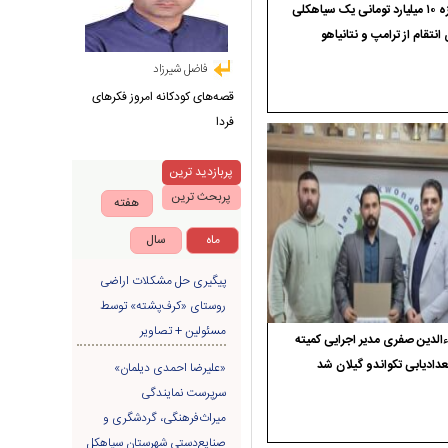
جایزه ۱۰ میلیارد تومانی یک سیاهکلی
 انتقام از ترامپ و نتانیاهو
فاضل شیرزاد
قصه‌های کودکانه امروز فکرهای
فردا
پربازدید ترین
پربحث ترین
هفته
ماه
سال
پیگیری حل مشکلات اراضی
روستای «کرف‌پشته» توسط
مسئولین + تصاویر
الدین صفری مدیر اجرایی کمیته
دادیابی تکواندو گیلان شد
«علیرضا احمدی دیلمان»
سرپرست نمایندگی
میراث‌فرهنگی، گردشگری و
صنایع‌دستی شهرستان سیاهکل