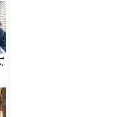
جلسه
در ف