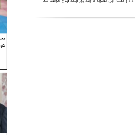
محسن
تکوا