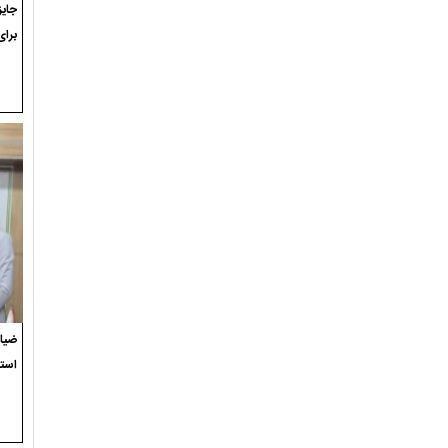
برای
ضیاء
استع