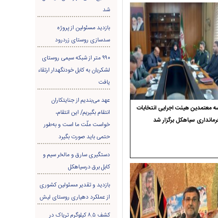
شد
بازدید مسئولین از پروژه
سدسازی روستای زردرود
۹۹۰ متر از شبکه سیمی روستای
لشکریان به کابل خودنگهدار ارتقاء
یافت
عهد می‌بندیم از جنایتکاران
 معتمدین هیئت اجرایی انتخابات
انتقام بگیریم/ این انتقام،
رمانداری سیاهکل برگزار شد
خواست ملّت ما است و به‌طور
حتمی باید صورت بگیرد
دستگیری سارق و مالخر سیم و
کابل برق درسیاهکل
بازدید و تقدیر مسئولین کشوری
از عملکرد دهیاری روستای لیش
کشف ۸.۵ کیلوگرم تریاک در