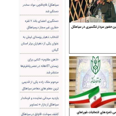
سیاهکل/ قاچاقچی مواد مخدر
دستگیر شد
دستگیری اعضای باند ۷ نفره
ن حضور سردار تنگسیری در سیاهکل
حفاری غير مجاز درسیاهکل
انتخاب دهیار روستای لیش به
عنوان یکی از دهیاران برتر استان
گیلان
«ذهن مقاوم»؛ کتابی برای
زیستن آگاهانه در عصر پلتفرم‌ها
منتشر شد
مرحوم ملک زاده یکی از قدیمی
ترین معلم های معاصر سیاهکل
بازدید میدانی نماینده و فرماندار
سیاهکل از بازار + تصاویر
ی نامزدهای انتخابات شوراهای
کشف سوخت قاچاق در سياهکل