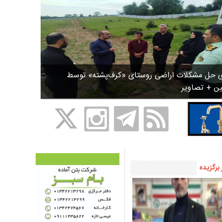
ی حل مشکلات اراضی روستای «کرف‌پشته» توسط
ین + تصاویر
 برگزیده