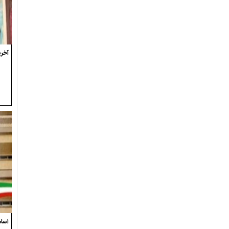
آخری
اسام