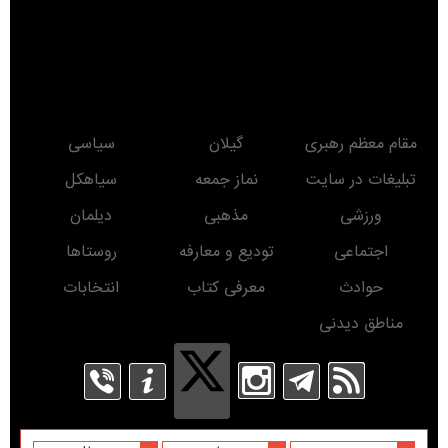
مقام معظم رهبری
گیلان
سیاسی
تبلیغات در سایت
نماز جمعه
سیاهکل
ورزشی
مذهبی
دیلمان
اجتماعی
تودیع و معارفه
روستاها
حوادث
معرفی کتاب
انتخابات
مناطق دیدنی