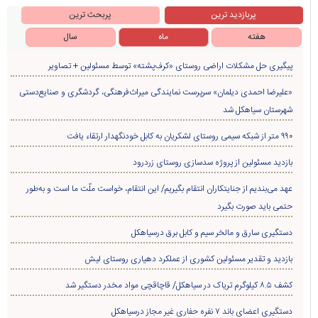
پربازدید ترین
پربحث ترین
هفته
ماه
سال
پیگیری حل مشکلات اراضی روستای «کرف‌پشته» توسط مسئولین + تصاویر
«علیرضا احمدی دیلمان» سرپرست نمایندگی میراث‌فرهنگی، گردشگری و صنایع‌دستی
شهرستان سیاهکل شد
۹۹۰ متر از شبکه سیمی روستای لشکریان به کابل خودنگهدار ارتقاء یافت
بازدید مسئولین از پروژه سدسازی روستای زردرود
عهد می‌بندیم از جنایتکاران انتقام بگیریم/ این انتقام، خواست ملّت ما است و به‌طور
حتمی باید صورت بگیرد
دستگیری سارق و مالخر سیم و کابل برق درسیاهکل
بازدید و تقدیر مسئولین کشوری از عملکرد دهیاری روستای لیش
کشف ۸.۵ کیلوگرم تریاک در سیاهکل/ قاچاقچی مواد مخدر دستگیر شد
دستگیری اعضای باند ۷ نفره حفاری غير مجاز درسیاهکل