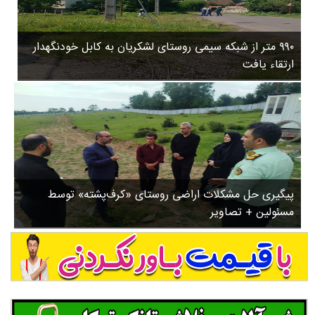
۳
روستاها
۵
ورزشی
۸
۹۹۰ متر از شبکه سیمی روستای لشکریان به کابل خودنگهدار
سیاسی
ب
ارتقاء یافت
ا
چندرسانه ای
ز
مسیر گردشگری دیلمان
ن
درباره ما
ش
س
ت
ش
پیگیری حل مشکلات اراضی روستای «کرف‌پشته» توسط
د
مسئولین + تصاویر
.