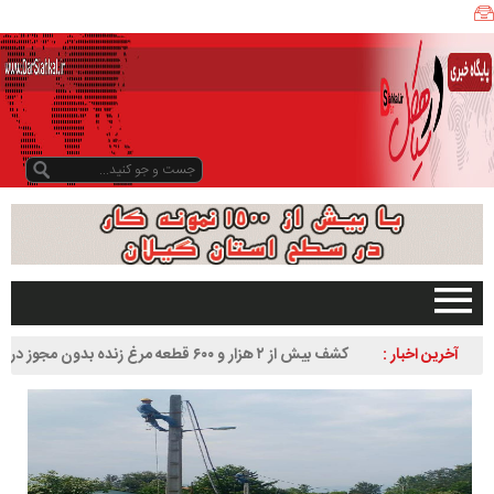
ی
ا
ه
ک
ل
ن
ی
ز
ب
و
د
و
د
صفحه اصلی
آخرین اخبار :
کشف بیش از ۲ هزار و ۶۰۰ قطعه مرغ زنده بدون مجوز در
ر
تبلیغات در سایت
سیاهکل
س
گیلان
ا
سیاهکل
ل
۱
دیلمان