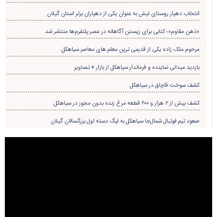
انتخاب دهیار روستای لیش به عنوان یکی از دهیاران برتر استان گیلان
«ذهن مقاوم»؛ کتابی برای زیستن آگاهانه در عصر پلتفرم‌ها منتشر شد
مرحوم ملک زاده یکی از قدیمی ترین معلم های معاصر سیاهکل
بازدید میدانی نماینده و فرماندار سیاهکل از بازار + تصاویر
کشف سوخت قاچاق در سياهکل
کشف بیش از ۲ هزار و ۶۰۰ قطعه مرغ زنده بدون مجوز در سیاهکل
صعود تیم فوتبال شمال‌جا‌ سیاهکل به لیگ دسته اول بزرگسالان گیلان