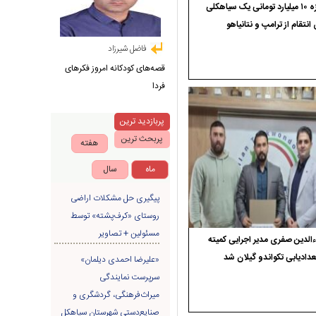
جایزه ۱۰ میلیارد تومانی یک سیاهکلی
 انتقام از ترامپ و نتانیاهو
فاضل شیرزاد
قصه‌های کودکانه امروز فکرهای
فردا
پربازدید ترین
پربحث ترین
هفته
ماه
سال
پیگیری حل مشکلات اراضی
روستای «کرف‌پشته» توسط
مسئولین + تصاویر
الدین صفری مدیر اجرایی کمیته
دادیابی تکواندو گیلان شد
«علیرضا احمدی دیلمان»
سرپرست نمایندگی
میراث‌فرهنگی، گردشگری و
صنایع‌دستی شهرستان سیاهکل