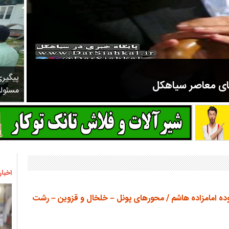
پیگیر
های معاصر سیاهکل
مسئول
مرحوم ملک زاده از سال ۱۳۲۷ شروع به تدریس در مدارس سیاهکل کرد و در ۳۱ سال خدمت خود، علاوه بر تدریس در کلاس اول، معلم نهضت
اخبار
ه امامزاده هاشم / محورهای پونل – خلخال و قزوین – رشت