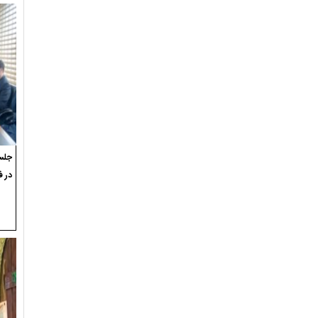
جلسه
در ف