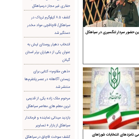
حفاری غير مجاز درسیاهکل
کشف ۸.۵ کیلوگرم تریاک در
سیاهکل/ قاچاقچی مواد مخدر
ن حضور سردار تنگسیری در سیاهکل
دستگیر شد
انتخاب دهیار روستای لیش به
عنوان یکی از دهیاران برتر استان
گیلان
«ذهن مقاوم»؛ کتابی برای
زیستن آگاهانه در عصر پلتفرم‌ها
منتشر شد
مرحوم ملک زاده یکی از قدیمی
ترین معلم های معاصر سیاهکل
بازدید میدانی نماینده و فرماندار
سیاهکل از بازار + تصاویر
ی نامزدهای انتخابات شوراهای
کشف سوخت قاچاق در سياهکل