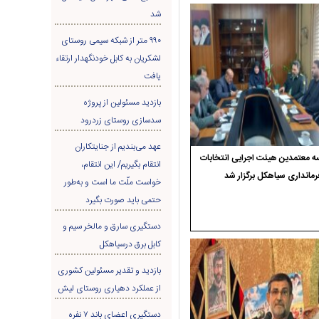
شد
۹۹۰ متر از شبکه سیمی روستای
لشکریان به کابل خودنگهدار ارتقاء
یافت
بازدید مسئولین از پروژه
سدسازی روستای زردرود
عهد می‌بندیم از جنایتکاران
 معتمدین هیئت اجرایی انتخابات
انتقام بگیریم/ این انتقام،
رمانداری سیاهکل برگزار شد
خواست ملّت ما است و به‌طور
حتمی باید صورت بگیرد
دستگیری سارق و مالخر سیم و
کابل برق درسیاهکل
بازدید و تقدیر مسئولین کشوری
از عملکرد دهیاری روستای لیش
دستگیری اعضای باند ۷ نفره