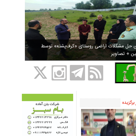
ی حل مشکلات اراضی روستای «کرف‌پشته» توسط
ین + تصاویر
 برگزیده