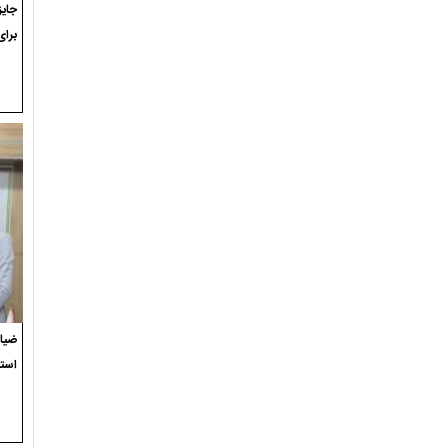
برای
ضیاء
استع