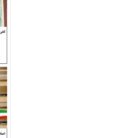
آخری
اسام