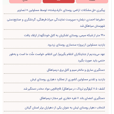
پیگیری حل مشکلات اراضی روستای «کرف‌پشته» توسط مسئولین + تصاویر
«علیرضا احمدی دیلمان» سرپرست نمایندگی میراث‌فرهنگی، گردشگری و صنایع‌دستی
شهرستان سیاهکل شد
۹۹۰ متر از شبکه سیمی روستای لشکریان به کابل خودنگهدار ارتقاء یافت
بازدید مسئولین از پروژه سدسازی روستای زردرود
عهد می‌بندیم از جنایتکاران انتقام بگیریم/ این انتقام، خواست ملّت ما است و به‌طور
حتمی باید صورت بگیرد
دستگیری سارق و مالخر سیم و کابل برق درسیاهکل
بازدید و تقدیر مسئولین کشوری از عملکرد دهیاری روستای لیش
کشف ۸.۵ کیلوگرم تریاک در سیاهکل/ قاچاقچی مواد مخدر دستگیر شد
دستگیری اعضای باند ۷ نفره حفاری غير مجاز درسیاهکل
انتخاب دهیار روستای لیش به عنوان یکی از دهیاران برتر استان گیلان