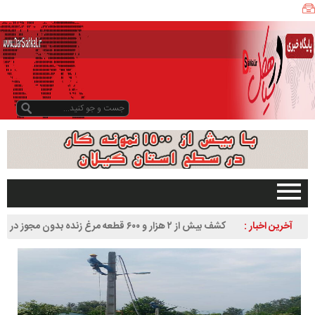
ی
ا
ه
ک
ل
ن
ی
ز
ب
و
د
و
د
صفحه اصلی
آخرین اخبار :
کشف بیش از ۲ هزار و ۶۰۰ قطعه مرغ زنده بدون مجوز در
ر
تبلیغات در سایت
سیاهکل
س
گیلان
ا
سیاهکل
ل
۱
دیلمان