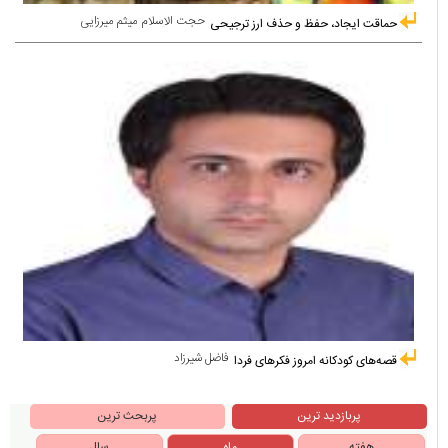
حجت الاسلام میثم میرزایی
حماقت ایجاد، حفظ و حذف ارز ترجیحی
فاضل شیرزاد
قصه‌های کودکانه امروز فکرهای فردا
پربازدید ترین
پربحث ترین
هفته
ماه
سال