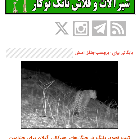
بایگانی برای : برچسب جنگل املش
ثبت تصویر پلنگ در جنگل‌های هیرکانی گیلان برای چندمین