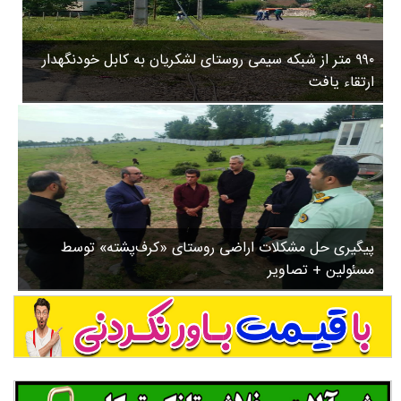
۳
روستاها
۵
ورزشی
۸
۹۹۰ متر از شبکه سیمی روستای لشکریان به کابل خودنگهدار
سیاسی
ب
ارتقاء یافت
ا
چندرسانه ای
ز
مسیر گردشگری دیلمان
ن
درباره ما
ش
س
ت
ش
پیگیری حل مشکلات اراضی روستای «کرف‌پشته» توسط
د
مسئولین + تصاویر
.