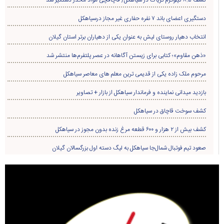
کشف ۸.۵ کیلوگرم تریاک در سیاهکل/ قاچاقچی مواد مخدر دستگیر شد
دستگیری اعضای باند ۷ نفره حفاری غير مجاز درسیاهکل
انتخاب دهیار روستای لیش به عنوان یکی از دهیاران برتر استان گیلان
«ذهن مقاوم»؛ کتابی برای زیستن آگاهانه در عصر پلتفرم‌ها منتشر شد
مرحوم ملک زاده یکی از قدیمی ترین معلم های معاصر سیاهکل
بازدید میدانی نماینده و فرماندار سیاهکل از بازار + تصاویر
کشف سوخت قاچاق در سياهکل
کشف بیش از ۲ هزار و ۶۰۰ قطعه مرغ زنده بدون مجوز در سیاهکل
صعود تیم فوتبال شمال‌جا‌ سیاهکل به لیگ دسته اول بزرگسالان گیلان