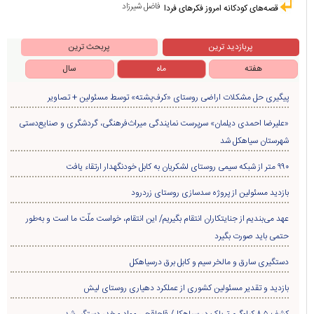
فاضل شیرزاد
قصه‌های کودکانه امروز فکرهای فردا
پربازدید ترین
پربحث ترین
هفته
ماه
سال
پیگیری حل مشکلات اراضی روستای «کرف‌پشته» توسط مسئولین + تصاویر
«علیرضا احمدی دیلمان» سرپرست نمایندگی میراث‌فرهنگی، گردشگری و صنایع‌دستی
شهرستان سیاهکل شد
۹۹۰ متر از شبکه سیمی روستای لشکریان به کابل خودنگهدار ارتقاء یافت
بازدید مسئولین از پروژه سدسازی روستای زردرود
عهد می‌بندیم از جنایتکاران انتقام بگیریم/ این انتقام، خواست ملّت ما است و به‌طور
حتمی باید صورت بگیرد
دستگیری سارق و مالخر سیم و کابل برق درسیاهکل
بازدید و تقدیر مسئولین کشوری از عملکرد دهیاری روستای لیش