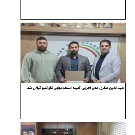
ضیاءالدین صفری مدیر اجرایی کمیته استعدادیابی تکواندو گیلان شد