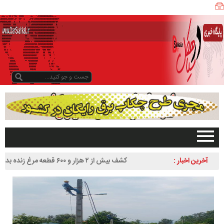
ی
ا
ه
ک
ل
ن
ی
ز
ب
و
د
و
د
صفحه اصلی
آخرین اخبار :
کشف بیش از ۲ هزار و ۶۰۰ قطعه مرغ زنده بدون مجوز در
ر
تبلیغات در سایت
سیاهکل
س
گیلان
ا
سیاهکل
ل
۱
دیلمان