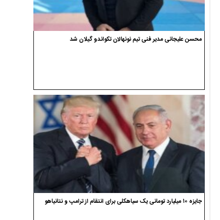
محسن علیجانی مدیر فنی تیم نونهالان تکواندو گیلان شد
جایزه ۱۰ میلیارد تومانی یک سیاهکلی برای انتقام از ترامپ و نتانیاهو