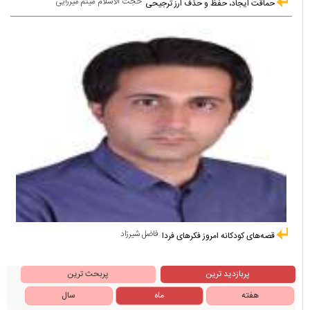
حجت الاسلام میثم میرزایی
حماقت ایجاد، حفظ و حذف ارز ترجیحی
فاضل شیرزاد
قصه‌های کودکانه امروز فکرهای فردا
پربازدید ترین
پربحث ترین
هفته
ماه
سال