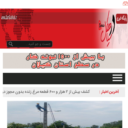
ی
ا
ه
ک
ل
ن
ی
ز
ب
و
د
و
د
صفحه اصلی
آخرین اخبار :
کشف بیش از ۲ هزار و ۶۰۰ قطعه مرغ زنده بدون مجوز در
ر
تبلیغات در سایت
سیاهکل
س
گیلان
ا
سیاهکل
ل
۱
دیلمان