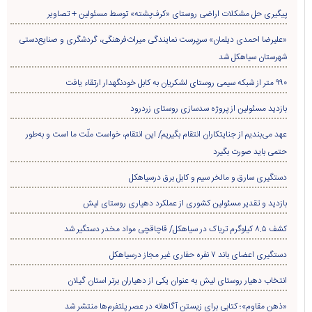
پیگیری حل مشکلات اراضی روستای «کرف‌پشته» توسط مسئولین + تصاویر
«علیرضا احمدی دیلمان» سرپرست نمایندگی میراث‌فرهنگی، گردشگری و صنایع‌دستی
شهرستان سیاهکل شد
۹۹۰ متر از شبکه سیمی روستای لشکریان به کابل خودنگهدار ارتقاء یافت
بازدید مسئولین از پروژه سدسازی روستای زردرود
عهد می‌بندیم از جنایتکاران انتقام بگیریم/ این انتقام، خواست ملّت ما است و به‌طور
حتمی باید صورت بگیرد
دستگیری سارق و مالخر سیم و کابل برق درسیاهکل
بازدید و تقدیر مسئولین کشوری از عملکرد دهیاری روستای لیش
کشف ۸.۵ کیلوگرم تریاک در سیاهکل/ قاچاقچی مواد مخدر دستگیر شد
دستگیری اعضای باند ۷ نفره حفاری غير مجاز درسیاهکل
انتخاب دهیار روستای لیش به عنوان یکی از دهیاران برتر استان گیلان
«ذهن مقاوم»؛ کتابی برای زیستن آگاهانه در عصر پلتفرم‌ها منتشر شد