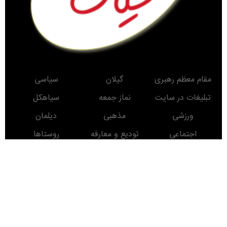
مقام معظم رهبری
گیلان
سیاسی
تبلیغات در سایت
نماز جمعه
سیاهکل
ورزشی
مذهبی
دیلمان
اجتماعی
تودیع و معارفه
روستاها
حوادث
معرفی کتاب
انتخابات
مناطق دیدنی