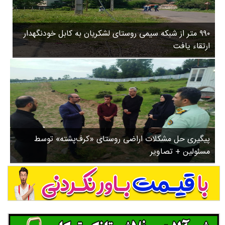
۳
روستاها
۵
ورزشی
۸
۹۹۰ متر از شبکه سیمی روستای لشکریان به کابل خودنگهدار
سیاسی
ب
ارتقاء یافت
ا
چندرسانه ای
ز
مسیر گردشگری دیلمان
ن
درباره ما
ش
س
ت
ش
پیگیری حل مشکلات اراضی روستای «کرف‌پشته» توسط
د
مسئولین + تصاویر
.