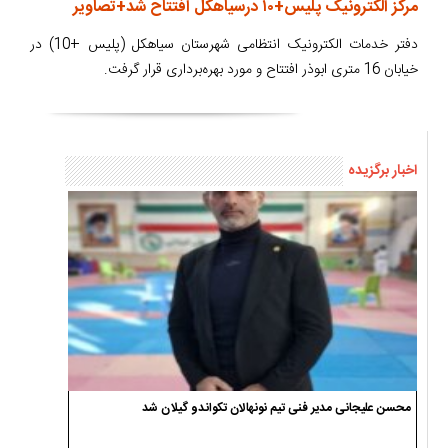
مرکز الکترونیک پلیس+۱۰ درسیاهکل افتتاح شد+تصاویر
دفتر خدمات الکترونیک انتظامی شهرستان سیاهکل (پلیس +10) در
خیابان 16 متری ابوذر افتتاح و مورد بهره‌برداری قرار گرفت.
اخبار برگزیده
محسن علیجانی مدیر فنی تیم نونهالان تکواندو گیلان شد