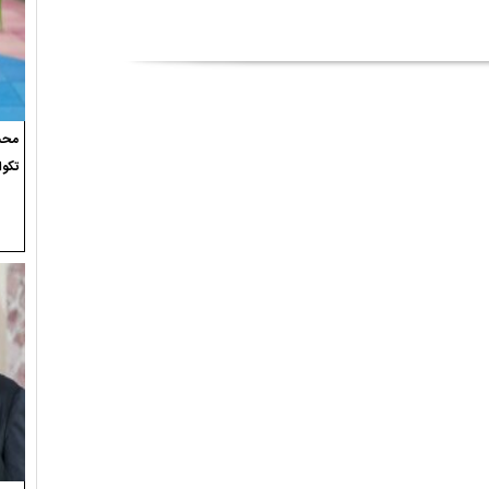
محسن
تکوا