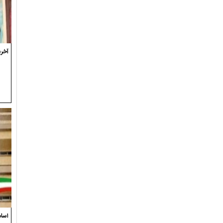
آخری
اسام