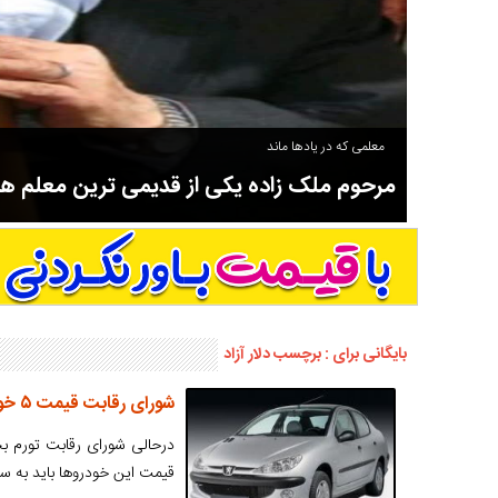
معلمی که در یادها ماند
مرحوم ملک زاده یکی از قدیمی ترین معلم 
سوادآموزی و عضو موسس مدرسه اورنگ سیاهکل نیز بود و در سال ۱۳۵۸ بازنشست شد.
بایگانی برای : برچسب دلار آزاد
شورای رقابت قیمت ۵ خودرو را امروز اعلام کرد
قیمت این خودروها باید به سطح شهریور ۹۱ بعلاوه تورم بخشی شش