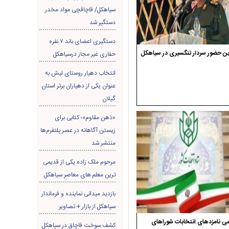
سیاهکل/ قاچاقچی مواد مخدر
دستگیر شد
دستگیری اعضای باند ۷ نفره
ن حضور سردار تنگسیری در سیاهکل
حفاری غير مجاز درسیاهکل
انتخاب دهیار روستای لیش به
عنوان یکی از دهیاران برتر استان
گیلان
«ذهن مقاوم»؛ کتابی برای
زیستن آگاهانه در عصر پلتفرم‌ها
منتشر شد
مرحوم ملک زاده یکی از قدیمی
ترین معلم های معاصر سیاهکل
بازدید میدانی نماینده و فرماندار
سیاهکل از بازار + تصاویر
ی نامزدهای انتخابات شوراهای
کشف سوخت قاچاق در سياهکل