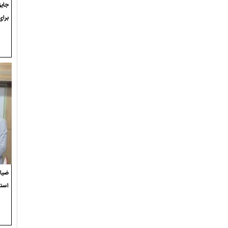
برای
ضیاء
استع