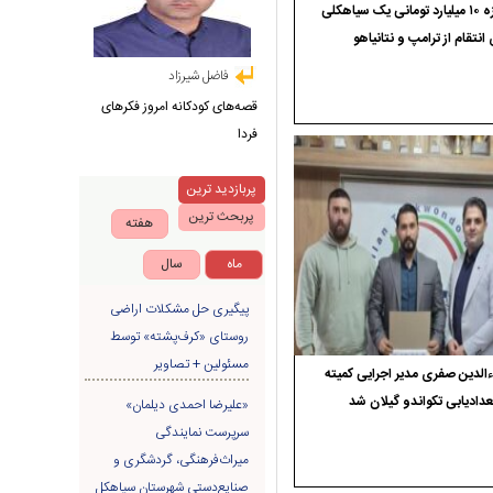
جایزه ۱۰ میلیارد تومانی یک سیاهکلی
 انتقام از ترامپ و نتانیاهو
فاضل شیرزاد
قصه‌های کودکانه امروز فکرهای
فردا
پربازدید ترین
پربحث ترین
هفته
ماه
سال
پیگیری حل مشکلات اراضی
روستای «کرف‌پشته» توسط
مسئولین + تصاویر
الدین صفری مدیر اجرایی کمیته
دادیابی تکواندو گیلان شد
«علیرضا احمدی دیلمان»
سرپرست نمایندگی
میراث‌فرهنگی، گردشگری و
صنایع‌دستی شهرستان سیاهکل