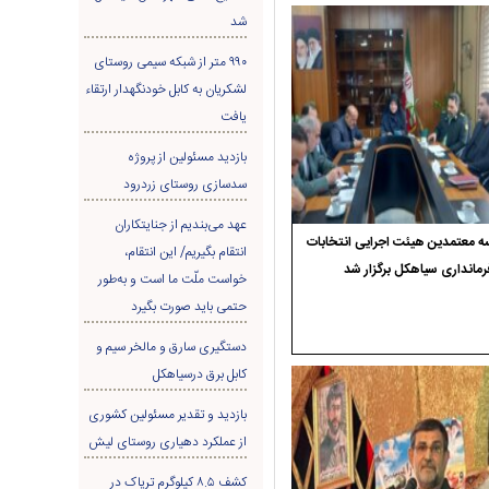
شد
۹۹۰ متر از شبکه سیمی روستای
لشکریان به کابل خودنگهدار ارتقاء
یافت
بازدید مسئولین از پروژه
سدسازی روستای زردرود
عهد می‌بندیم از جنایتکاران
 معتمدین هیئت اجرایی انتخابات
انتقام بگیریم/ این انتقام،
رمانداری سیاهکل برگزار شد
خواست ملّت ما است و به‌طور
حتمی باید صورت بگیرد
دستگیری سارق و مالخر سیم و
کابل برق درسیاهکل
بازدید و تقدیر مسئولین کشوری
از عملکرد دهیاری روستای لیش
کشف ۸.۵ کیلوگرم تریاک در