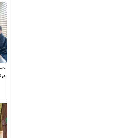
جلسه
در ف