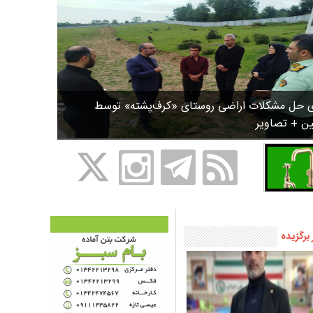
ی حل مشکلات اراضی روستای «کرف‌پشته» توسط
ین + تصاویر
 برگزیده