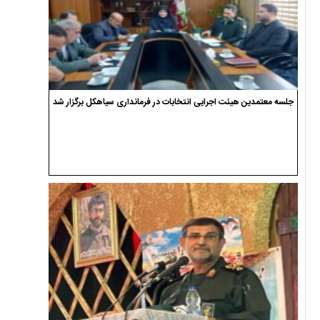
جلسه معتمدین هیئت اجرایی انتخابات در فرمانداری سیاهکل برگزار شد