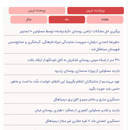
پربازدید ترین
پربحث ترین
هفته
ماه
سال
پیگیری حل مشکلات اراضی روستای «کرف‌پشته» توسط مسئولین + تصاویر
«علیرضا احمدی دیلمان» سرپرست نمایندگی میراث‌فرهنگی، گردشگری و صنایع‌دستی
شهرستان سیاهکل شد
۹۹۰ متر از شبکه سیمی روستای لشکریان به کابل خودنگهدار ارتقاء یافت
بازدید مسئولین از پروژه سدسازی روستای زردرود
عهد می‌بندیم از جنایتکاران انتقام بگیریم/ این انتقام، خواست ملّت ما است و به‌طور
حتمی باید صورت بگیرد
دستگیری سارق و مالخر سیم و کابل برق درسیاهکل
بازدید و تقدیر مسئولین کشوری از عملکرد دهیاری روستای لیش
دستگیری اعضای باند ۷ نفره حفاری غير مجاز درسیاهکل