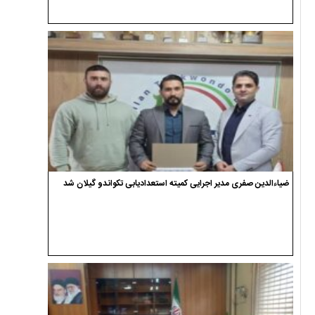
ضیاءالدین صفری مدیر اجرایی کمیته استعدادیابی تکواندو گیلان شد