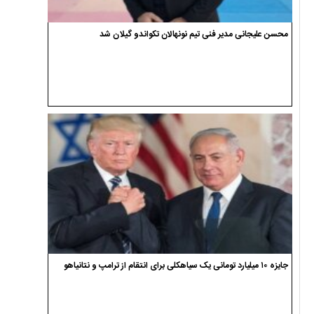
محسن علیجانی مدیر فنی تیم نونهالان تکواندو گیلان شد
جایزه ۱۰ میلیارد تومانی یک سیاهکلی برای انتقام از ترامپ و نتانیاهو