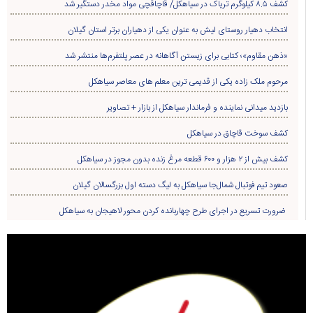
کشف ۸.۵ کیلوگرم تریاک در سیاهکل/ قاچاقچی مواد مخدر دستگیر شد
انتخاب دهیار روستای لیش به عنوان یکی از دهیاران برتر استان گیلان
«ذهن مقاوم»؛ کتابی برای زیستن آگاهانه در عصر پلتفرم‌ها منتشر شد
مرحوم ملک زاده یکی از قدیمی ترین معلم های معاصر سیاهکل
بازدید میدانی نماینده و فرماندار سیاهکل از بازار + تصاویر
کشف سوخت قاچاق در سياهکل
کشف بیش از ۲ هزار و ۶۰۰ قطعه مرغ زنده بدون مجوز در سیاهکل
صعود تیم فوتبال شمال‌جا‌ سیاهکل به لیگ دسته اول بزرگسالان گیلان
ضرورت تسریع در اجرای طرح چهاربانده کردن محور لاهیجان به سیاهکل