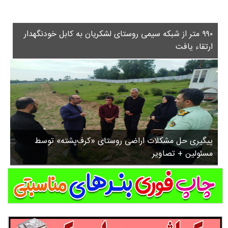
۳
روستاها
۵
ورزشی
۸
۹۹۰ متر از شبکه سیمی روستای لشکریان به کابل خودنگهدار
سیاسی
ب
ارتقاء یافت
ا
چندرسانه ای
ز
مسیر گردشگری دیلمان
ن
درباره ما
ش
س
ت
ش
پیگیری حل مشکلات اراضی روستای «کرف‌پشته» توسط
د
مسئولین + تصاویر
.