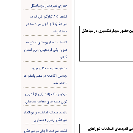
حفاری غير مجاز درسیاهکل
کشف ۸.۵ کیلوگرم تریاک در
سیاهکل/ قاچاقچی مواد مخدر
ن حضور سردار تنگسیری در سیاهکل
دستگیر شد
انتخاب دهیار روستای لیش به
عنوان یکی از دهیاران برتر استان
گیلان
«ذهن مقاوم»؛ کتابی برای
زیستن آگاهانه در عصر پلتفرم‌ها
منتشر شد
مرحوم ملک زاده یکی از قدیمی
ترین معلم های معاصر سیاهکل
بازدید میدانی نماینده و فرماندار
سیاهکل از بازار + تصاویر
ی نامزدهای انتخابات شوراهای
کشف سوخت قاچاق در سياهکل