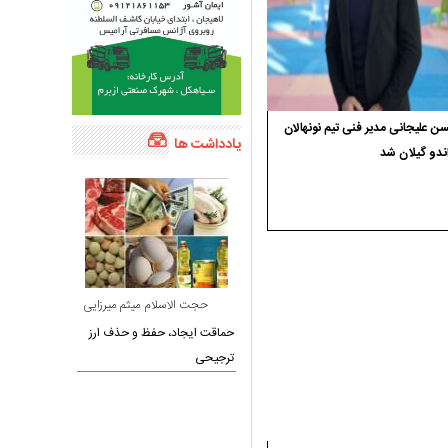
 علیجانی مدیر فنی تیم نونهالان
یادداشت ها
ندو گیلان شد
حجت الاسلام میثم میرزایی
حماقت ایجاد، حفظ و حذف ارز
ترجیحی