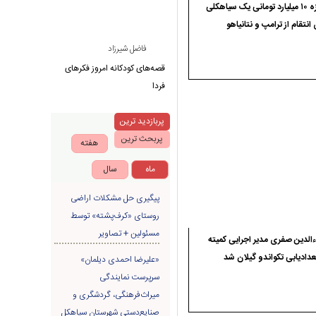
جایزه ۱۰ میلیارد تومانی یک سیاهکلی
 انتقام از ترامپ و نتانیاهو
فاضل شیرزاد
قصه‌های کودکانه امروز فکرهای
فردا
پربازدید ترین
پربحث ترین
هفته
ماه
سال
پیگیری حل مشکلات اراضی
روستای «کرف‌پشته» توسط
مسئولین + تصاویر
الدین صفری مدیر اجرایی کمیته
دادیابی تکواندو گیلان شد
«علیرضا احمدی دیلمان»
سرپرست نمایندگی
میراث‌فرهنگی، گردشگری و
صنایع‌دستی شهرستان سیاهکل