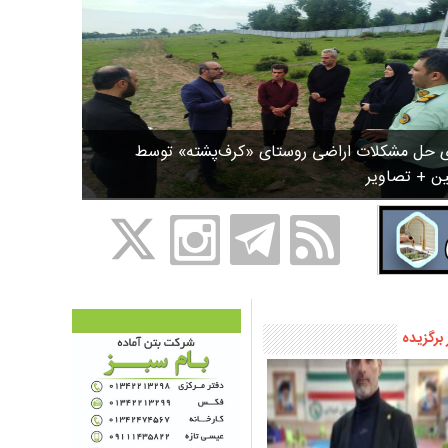
ی حل مشکلات اراضی روستای «کرف‌پشته» توسط
ین + تصاویر
 برگزیده