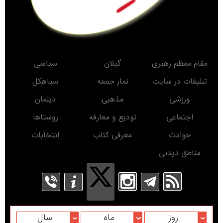
مقام معظم رهبری
گیلان
سیاسی
تبلیغات در سایت
نماز جمعه
سیاهکل
ورزشی
مذهبی
دیلمان
اجتماعی
تودیع و معارفه
روستاها
حوادث
معرفی کتاب
انتخابات
مناطق دیدنی
روز
ماه
سال