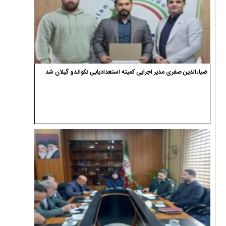
ضیاءالدین صفری مدیر اجرایی کمیته استعدادیابی تکواندو گیلان شد