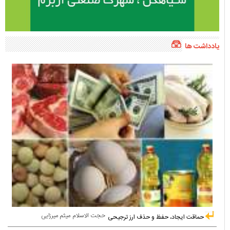
یادداشت ها
حجت الاسلام میثم میرزایی
حماقت ایجاد، حفظ و حذف ارز ترجیحی