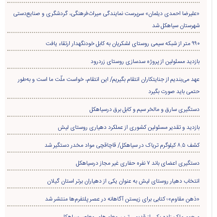
«علیرضا احمدی دیلمان» سرپرست نمایندگی میراث‌فرهنگی، گردشگری و صنایع‌دستی
شهرستان سیاهکل شد
۹۹۰ متر از شبکه سیمی روستای لشکریان به کابل خودنگهدار ارتقاء یافت
بازدید مسئولین از پروژه سدسازی روستای زردرود
عهد می‌بندیم از جنایتکاران انتقام بگیریم/ این انتقام، خواست ملّت ما است و به‌طور
حتمی باید صورت بگیرد
دستگیری سارق و مالخر سیم و کابل برق درسیاهکل
بازدید و تقدیر مسئولین کشوری از عملکرد دهیاری روستای لیش
کشف ۸.۵ کیلوگرم تریاک در سیاهکل/ قاچاقچی مواد مخدر دستگیر شد
دستگیری اعضای باند ۷ نفره حفاری غير مجاز درسیاهکل
انتخاب دهیار روستای لیش به عنوان یکی از دهیاران برتر استان گیلان
«ذهن مقاوم»؛ کتابی برای زیستن آگاهانه در عصر پلتفرم‌ها منتشر شد
مرحوم ملک زاده یکی از قدیمی ترین معلم های معاصر سیاهکل