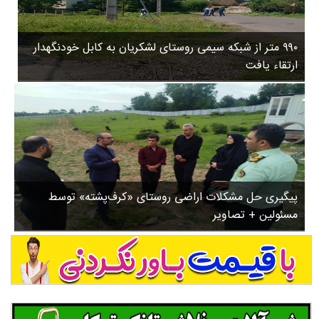
۳
روستاها
۵
ورزشی
۸
۹۹۰ متر از شبکه سیمی روستای لشکریان به کابل خودنگهدار
سیاسی
ب
ارتقاء یافت
ا
چندرسانه ای
ز
مسیر گردشگری دیلمان
ن
درباره ما
ش
س
ت
ش
پیگیری حل مشکلات اراضی روستای «کرف‌پشته» توسط
د
مسئولین + تصاویر
.