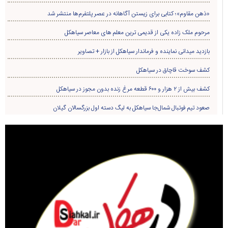
«ذهن مقاوم»؛ کتابی برای زیستن آگاهانه در عصر پلتفرم‌ها منتشر شد
مرحوم ملک زاده یکی از قدیمی ترین معلم های معاصر سیاهکل
بازدید میدانی نماینده و فرماندار سیاهکل از بازار + تصاویر
کشف سوخت قاچاق در سياهکل
کشف بیش از ۲ هزار و ۶۰۰ قطعه مرغ زنده بدون مجوز در سیاهکل
صعود تیم فوتبال شمال‌جا‌ سیاهکل به لیگ دسته اول بزرگسالان گیلان