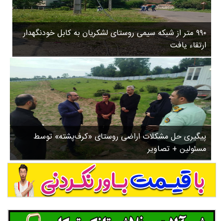
۳
روستاها
۵
ورزشی
۸
۹۹۰ متر از شبکه سیمی روستای لشکریان به کابل خودنگهدار
سیاسی
ب
ارتقاء یافت
ا
چندرسانه ای
ز
مسیر گردشگری دیلمان
ن
درباره ما
ش
س
ت
ش
پیگیری حل مشکلات اراضی روستای «کرف‌پشته» توسط
د
مسئولین + تصاویر
.