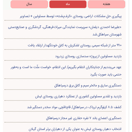
هفته
ماه
سال
پیگیری حل مشکلات اراضی روستای «کرف‌پشته» توسط مسئولین + تصاویر
«علیرضا احمدی دیلمان» سرپرست نمایندگی میراث‌فرهنگی، گردشگری و صنایع‌دستی
شهرستان سیاهکل شد
۹۹۰ متر از شبکه سیمی روستای لشکریان به کابل خودنگهدار ارتقاء یافت
بازدید مسئولین از پروژه سدسازی روستای زردرود
عهد می‌بندیم از جنایتکاران انتقام بگیریم/ این انتقام، خواست ملّت ما است و به‌طور
حتمی باید صورت بگیرد
دستگیری سارق و مالخر سیم و کابل برق درسیاهکل
بازدید و تقدیر مسئولین کشوری از عملکرد دهیاری روستای لیش
کشف ۸.۵ کیلوگرم تریاک در سیاهکل/ قاچاقچی مواد مخدر دستگیر شد
دستگیری اعضای باند ۷ نفره حفاری غير مجاز درسیاهکل
انتخاب دهیار روستای لیش به عنوان یکی از دهیاران برتر استان گیلان