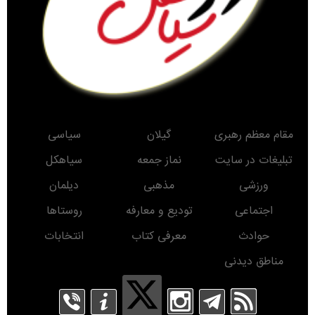
مقام معظم رهبری
گیلان
سیاسی
تبلیغات در سایت
نماز جمعه
سیاهکل
ورزشی
مذهبی
دیلمان
اجتماعی
تودیع و معارفه
روستاها
حوادث
معرفی کتاب
انتخابات
مناطق دیدنی