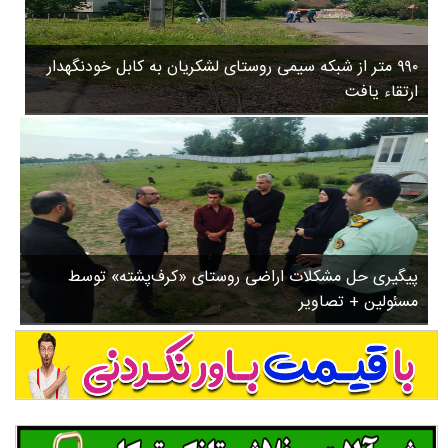
۳
روستاها
۵
ورزشی
۸
۹۹۰ متر از شبکه سیمی روستای لشکریان به کابل خودنگهدار
سیاسی
ب
ارتقاء یافت
ا
چندرسانه ای
ز
مسیر گردشگری دیلمان
ن
درباره ما
ش
س
ت
ش
پیگیری حل مشکلات اراضی روستای «کرف‌پشته» توسط
د
مسئولین + تصاویر
.