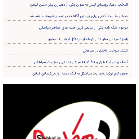
انتخاب دهیار روستای لیش به عنوان یکی از دهیاران برتر استان گیلان
«ذهن مقاوم»؛ کتابی برای زیستن آگاهانه در عصر پلتفرم‌ها منتشر شد
مرحوم ملک زاده یکی از قدیمی ترین معلم های معاصر سیاهکل
بازدید میدانی نماینده و فرماندار سیاهکل از بازار + تصاویر
کشف سوخت قاچاق در سياهکل
کشف بیش از ۲ هزار و ۶۰۰ قطعه مرغ زنده بدون مجوز در سیاهکل
صعود تیم فوتبال شمال‌جا‌ سیاهکل به لیگ دسته اول بزرگسالان گیلان