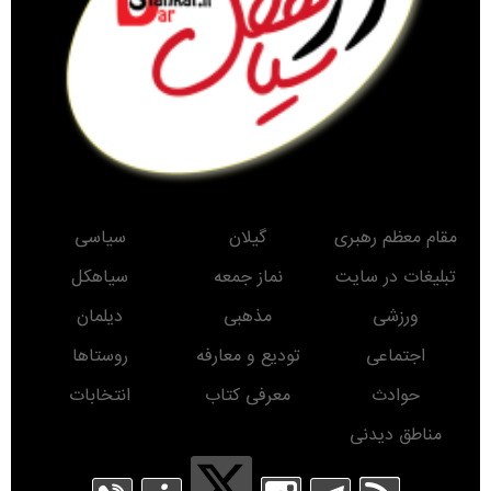
مقام معظم رهبری
گیلان
سیاسی
تبلیغات در سایت
نماز جمعه
سیاهکل
ورزشی
مذهبی
دیلمان
اجتماعی
تودیع و معارفه
روستاها
حوادث
معرفی کتاب
انتخابات
مناطق دیدنی