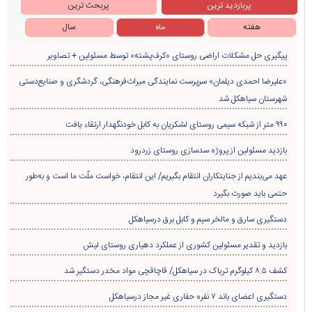
پربازدید ترین
پربحث ترین
هفته
ماه
سال
پیگیری حل مشکلات اراضی روستای «کرف‌پشته» توسط مسئولین + تصاویر
«علیرضا احمدی دیلمان» سرپرست نمایندگی میراث‌فرهنگی، گردشگری و صنایع‌دستی
شهرستان سیاهکل شد
۹۹۰ متر از شبکه سیمی روستای لشکریان به کابل خودنگهدار ارتقاء یافت
بازدید مسئولین از پروژه سدسازی روستای زردرود
عهد می‌بندیم از جنایتکاران انتقام بگیریم/ این انتقام، خواست ملّت ما است و به‌طور
حتمی باید صورت بگیرد
دستگیری سارق و مالخر سیم و کابل برق درسیاهکل
بازدید و تقدیر مسئولین کشوری از عملکرد دهیاری روستای لیش
کشف ۸.۵ کیلوگرم تریاک در سیاهکل/ قاچاقچی مواد مخدر دستگیر شد
دستگیری اعضای باند ۷ نفره حفاری غير مجاز درسیاهکل