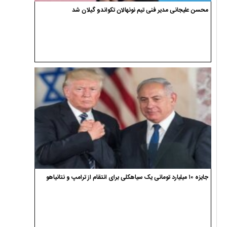
محسن علیجانی مدیر فنی تیم نونهالان تکواندو گیلان شد
جایزه ۱۰ میلیارد تومانی یک سیاهکلی برای انتقام از ترامپ و نتانیاهو