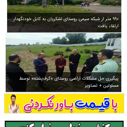
۳
روستاها
۵
ورزشی
۸
۹۹۰ متر از شبکه سیمی روستای لشکریان به کابل خودنگهدار
سیاسی
ب
ارتقاء یافت
ا
چندرسانه ای
ز
مسیر گردشگری دیلمان
ن
درباره ما
ش
س
ت
ش
پیگیری حل مشکلات اراضی روستای «کرف‌پشته» توسط
د
مسئولین + تصاویر
.