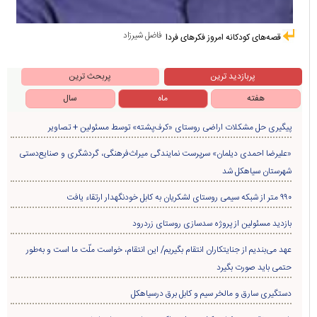
فاضل شیرزاد
قصه‌های کودکانه امروز فکرهای فردا
پربازدید ترین
پربحث ترین
هفته
ماه
سال
پیگیری حل مشکلات اراضی روستای «کرف‌پشته» توسط مسئولین + تصاویر
«علیرضا احمدی دیلمان» سرپرست نمایندگی میراث‌فرهنگی، گردشگری و صنایع‌دستی
شهرستان سیاهکل شد
۹۹۰ متر از شبکه سیمی روستای لشکریان به کابل خودنگهدار ارتقاء یافت
بازدید مسئولین از پروژه سدسازی روستای زردرود
عهد می‌بندیم از جنایتکاران انتقام بگیریم/ این انتقام، خواست ملّت ما است و به‌طور
حتمی باید صورت بگیرد
دستگیری سارق و مالخر سیم و کابل برق درسیاهکل