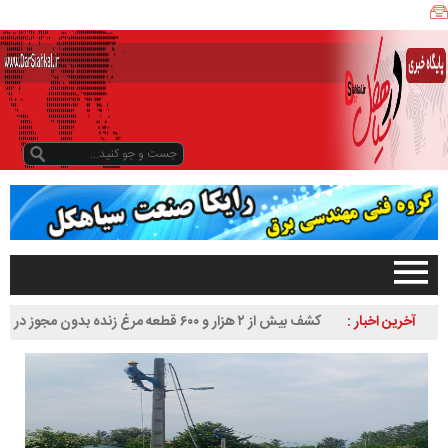
ی
ا
ه
ک
ل
ن
ی
ز
ب
و
د
و
د
صفحه اصلی
آخرین اخبار :
کشف بیش از ۲ هزار و ۶۰۰ قطعه مرغ زنده بدون مجوز در
ر
تبلیغات در سایت
سیاهکل
س
گیلان
ا
سیاهکل
ل
۱
دیلمان