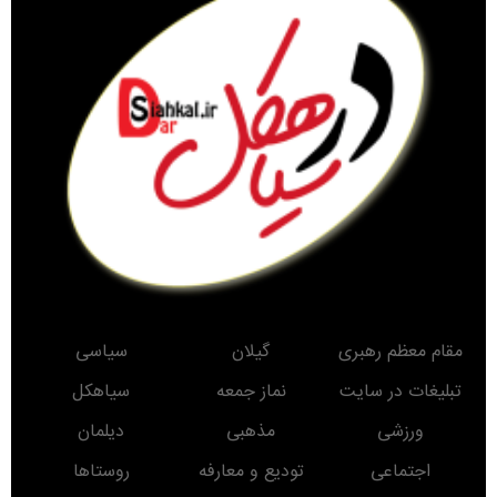
مقام معظم رهبری
گیلان
سیاسی
تبلیغات در سایت
نماز جمعه
سیاهکل
ورزشی
مذهبی
دیلمان
اجتماعی
تودیع و معارفه
روستاها