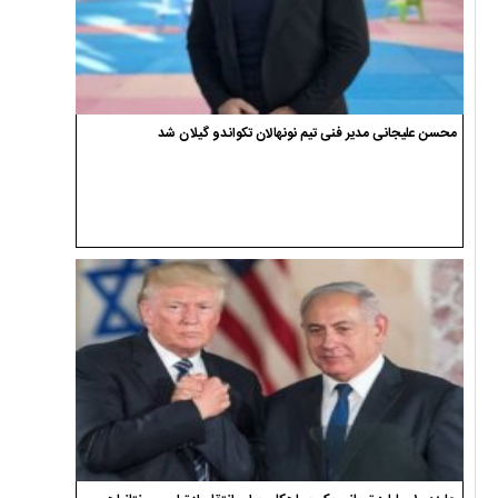
محسن علیجانی مدیر فنی تیم نونهالان تکواندو گیلان شد