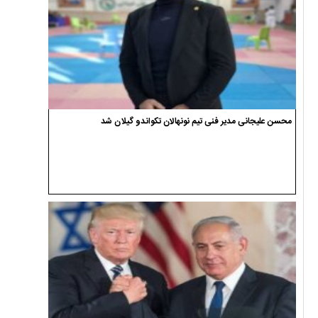
محسن علیجانی مدیر فنی تیم نونهالان تکواندو گیلان شد