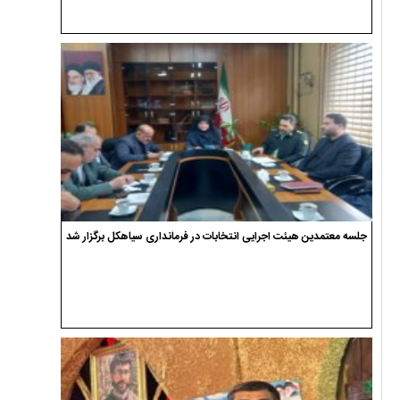
جلسه معتمدین هیئت اجرایی انتخابات در فرمانداری سیاهکل برگزار شد