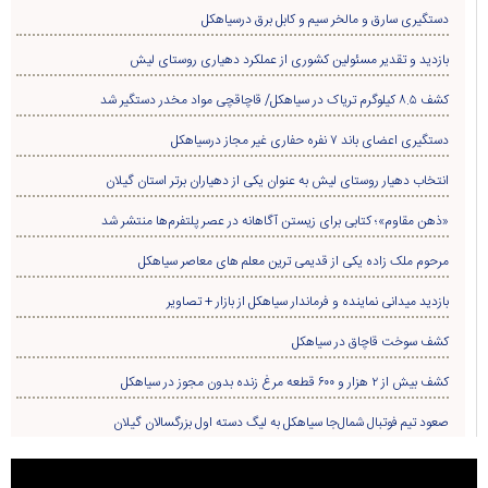
دستگیری سارق و مالخر سیم و کابل برق درسیاهکل
بازدید و تقدیر مسئولین کشوری از عملکرد دهیاری روستای لیش
کشف ۸.۵ کیلوگرم تریاک در سیاهکل/ قاچاقچی مواد مخدر دستگیر شد
دستگیری اعضای باند ۷ نفره حفاری غير مجاز درسیاهکل
انتخاب دهیار روستای لیش به عنوان یکی از دهیاران برتر استان گیلان
«ذهن مقاوم»؛ کتابی برای زیستن آگاهانه در عصر پلتفرم‌ها منتشر شد
مرحوم ملک زاده یکی از قدیمی ترین معلم های معاصر سیاهکل
بازدید میدانی نماینده و فرماندار سیاهکل از بازار + تصاویر
کشف سوخت قاچاق در سياهکل
کشف بیش از ۲ هزار و ۶۰۰ قطعه مرغ زنده بدون مجوز در سیاهکل
صعود تیم فوتبال شمال‌جا‌ سیاهکل به لیگ دسته اول بزرگسالان گیلان