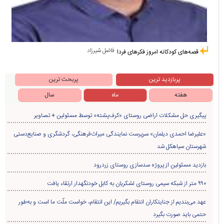
فاضل شیرزاد
قصه‌های کودکانه امروز فکرهای فردا
پربازدید ترین
پربحث ترین
هفته
ماه
سال
پیگیری حل مشکلات اراضی روستای «کرف‌پشته» توسط مسئولین + تصاویر
«علیرضا احمدی دیلمان» سرپرست نمایندگی میراث‌فرهنگی، گردشگری و صنایع‌دستی
شهرستان سیاهکل شد
بازدید مسئولین از پروژه سدسازی روستای زردرود
۹۹۰ متر از شبکه سیمی روستای لشکریان به کابل خودنگهدار ارتقاء یافت
عهد می‌بندیم از جنایتکاران انتقام بگیریم/ این انتقام، خواست ملّت ما است و به‌طور
حتمی باید صورت بگیرد