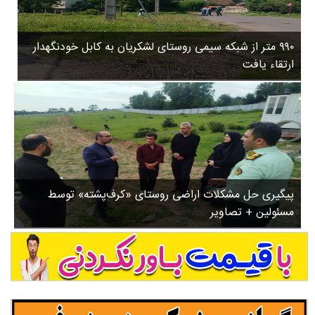
۳
روستاها
۵
ورزشی
۸
۹۹۰ متر از شبکه سیمی روستای لشکریان به کابل خودنگهدار
سیاسی
ب
ارتقاء یافت
ا
چندرسانه ای
ز
مسیر گردشگری دیلمان
ن
درباره ما
ش
س
ت
ش
پیگیری حل مشکلات اراضی روستای «کرف‌پشته» توسط
د
مسئولین + تصاویر
.