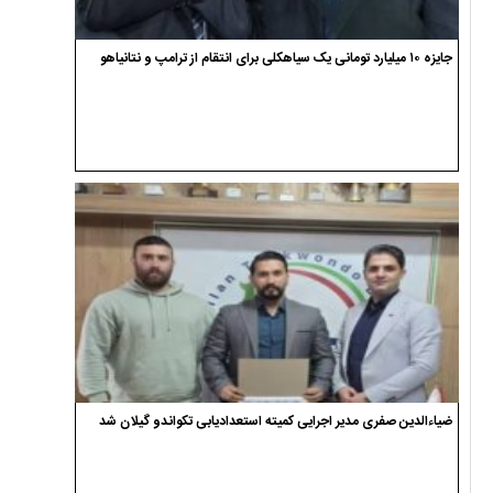
جایزه ۱۰ میلیارد تومانی یک سیاهکلی برای انتقام از ترامپ و نتانیاهو
ضیاءالدین صفری مدیر اجرایی کمیته استعدادیابی تکواندو گیلان شد