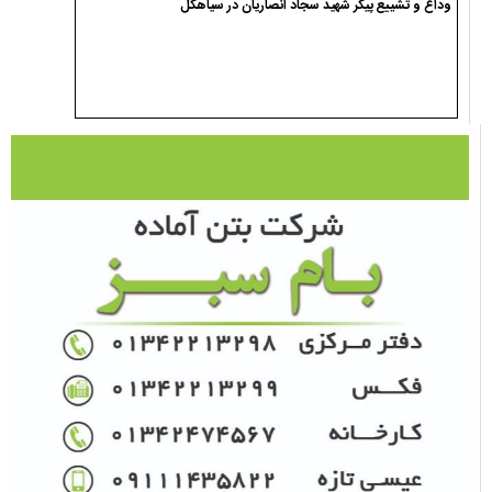
وداع و تشییع پیکر شهید سجاد انصاریان در سیاهکل