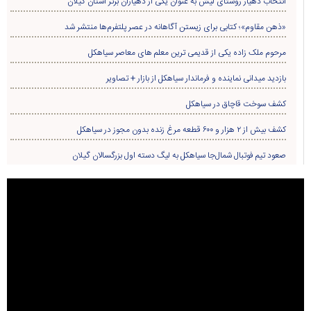
انتخاب دهیار روستای لیش به عنوان یکی از دهیاران برتر استان گیلان
«ذهن مقاوم»؛ کتابی برای زیستن آگاهانه در عصر پلتفرم‌ها منتشر شد
مرحوم ملک زاده یکی از قدیمی ترین معلم های معاصر سیاهکل
بازدید میدانی نماینده و فرماندار سیاهکل از بازار + تصاویر
کشف سوخت قاچاق در سياهکل
کشف بیش از ۲ هزار و ۶۰۰ قطعه مرغ زنده بدون مجوز در سیاهکل
صعود تیم فوتبال شمال‌جا‌ سیاهکل به لیگ دسته اول بزرگسالان گیلان