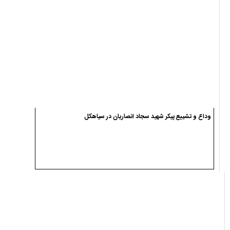
وداع و تشییع پیکر شهید سجاد انصاریان در سیاهکل