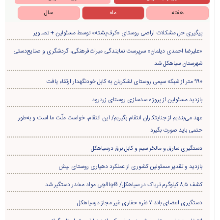
هفته
ماه
سال
پیگیری حل مشکلات اراضی روستای «کرف‌پشته» توسط مسئولین + تصاویر
«علیرضا احمدی دیلمان» سرپرست نمایندگی میراث‌فرهنگی، گردشگری و صنایع‌دستی
شهرستان سیاهکل شد
۹۹۰ متر از شبکه سیمی روستای لشکریان به کابل خودنگهدار ارتقاء یافت
بازدید مسئولین از پروژه سدسازی روستای زردرود
عهد می‌بندیم از جنایتکاران انتقام بگیریم/ این انتقام، خواست ملّت ما است و به‌طور
حتمی باید صورت بگیرد
دستگیری سارق و مالخر سیم و کابل برق درسیاهکل
بازدید و تقدیر مسئولین کشوری از عملکرد دهیاری روستای لیش
کشف ۸.۵ کیلوگرم تریاک در سیاهکل/ قاچاقچی مواد مخدر دستگیر شد
دستگیری اعضای باند ۷ نفره حفاری غير مجاز درسیاهکل