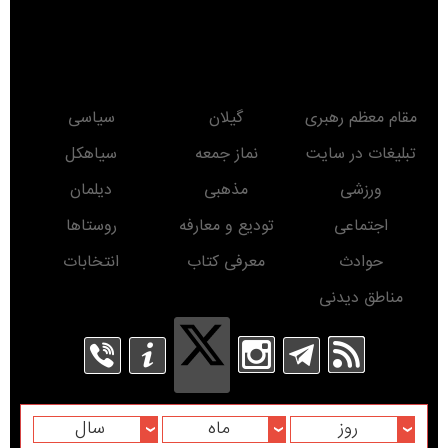
مقام معظم رهبری
گیلان
سیاسی
تبلیغات در سایت
نماز جمعه
سیاهکل
ورزشی
مذهبی
دیلمان
اجتماعی
تودیع و معارفه
روستاها
حوادث
معرفی کتاب
انتخابات
مناطق دیدنی
روز
ماه
سال