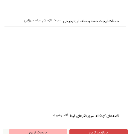
حجت الاسلام میثم میرزایی
حماقت ایجاد، حفظ و حذف ارز ترجیحی
فاضل شیرزاد
قصه‌های کودکانه امروز فکرهای فردا
پربازدید ترین
پربحث ترین