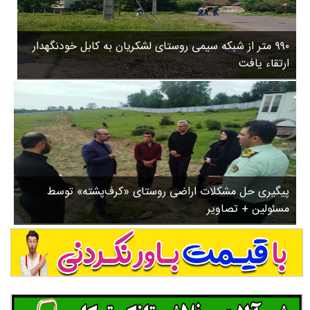
۳
روستاها
۵
ورزشی
۸
۹۹۰ متر از شبکه سیمی روستای لشکریان به کابل خودنگهدار
سیاسی
ب
ارتقاء یافت
ا
چندرسانه ای
ز
مسیر گردشگری دیلمان
ن
درباره ما
ش
س
ت
ش
پیگیری حل مشکلات اراضی روستای «کرف‌پشته» توسط
د
مسئولین + تصاویر
.