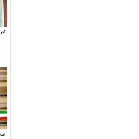
آخری
اسام