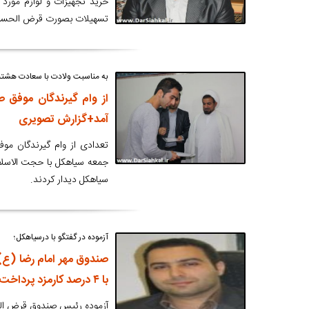
خرید تجهیزات و لوازم مورد ن
تسهیلات بصورت قرض الحسنه و نرخ کار
به مناسبت ولادت با سعادت هشتمی
از وام گیرندگان موفق 
آمد+گزارش تصویری
تعدادی از وام گیرندگان مو
جمعه سیاهکل با حجت الاسلا
سیاهکل دیدار کردند.
آزموده در گفتگو با درسیاهکل؛
با ۴ درصد کارمزد پرداخت می کند
آزموده رئیس صندوق قرض الحس