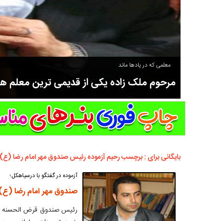
معلمی که در یادها ماند
مرحوم ملک زاده یکی از قدیمی ترین معلم 
سوادآموزی و عضو موسس مدرسه اورنگ سیاهکل نیز بود و در سال ۱۳۵۸ بازنشست شد.
بایگانی برای : برچسب رحیم آزموده رئیس صندوق مهر امام رضا (ع
آزموده در گفتگو با درسیاهکل؛
صندوق مهر امام رضا (ع) سیاهکل وام ۱۰۰ میلون تو
رئیس صندوق قرض الحسنه مهر