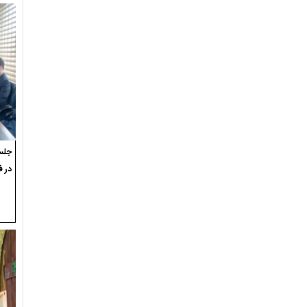
جلسه
در ف