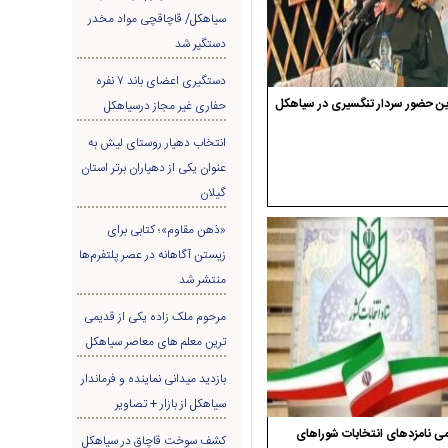
سیاهکل/ قاچاقچی مواد مخدر
دستگیر شد
دستگیری اعضای باند ۷ نفره
ن حضور سردار تنگسیری در سیاهکل
حفاری غير مجاز درسیاهکل
انتخاب دهیار روستای لیش به
عنوان یکی از دهیاران برتر استان
گیلان
«ذهن مقاوم»؛ کتابی برای
زیستن آگاهانه در عصر پلتفرم‌ها
منتشر شد
مرحوم ملک زاده یکی از قدیمی
ترین معلم های معاصر سیاهکل
بازدید میدانی نماینده و فرماندار
سیاهکل از بازار + تصاویر
ی نامزدهای انتخابات شوراهای
کشف سوخت قاچاق در سياهکل