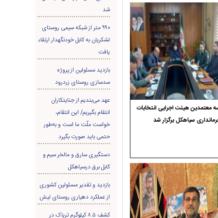
شد
۹۹۰ متر از شبکه سیمی روستای
لشکریان به کابل خودنگهدار ارتقاء
یافت
بازدید مسئولین از پروژه
سدسازی روستای زردرود
عهد می‌بندیم از جنایتکاران
 معتمدین هیئت اجرایی انتخابات
انتقام بگیریم/ این انتقام،
رمانداری سیاهکل برگزار شد
خواست ملّت ما است و به‌طور
حتمی باید صورت بگیرد
دستگیری سارق و مالخر سیم و
کابل برق درسیاهکل
بازدید و تقدیر مسئولین کشوری
از عملکرد دهیاری روستای لیش
کشف ۸.۵ کیلوگرم تریاک در