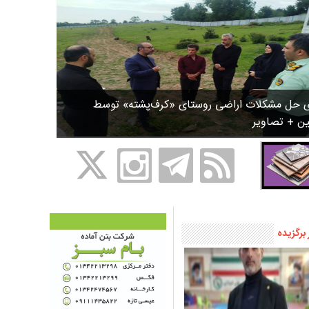
ی حل مشکلات اراضی روستای «کرف‌پشته» توسط
ین + تصاویر
 برگزیده