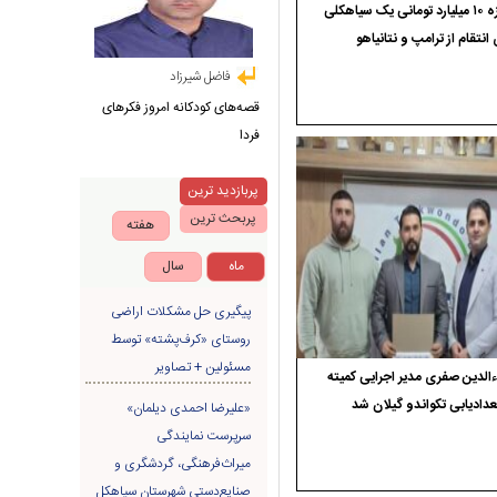
جایزه ۱۰ میلیارد تومانی یک سیاهکلی
 انتقام از ترامپ و نتانیاهو
فاضل شیرزاد
قصه‌های کودکانه امروز فکرهای
فردا
پربازدید ترین
پربحث ترین
هفته
ماه
سال
پیگیری حل مشکلات اراضی
روستای «کرف‌پشته» توسط
مسئولین + تصاویر
الدین صفری مدیر اجرایی کمیته
دادیابی تکواندو گیلان شد
«علیرضا احمدی دیلمان»
سرپرست نمایندگی
میراث‌فرهنگی، گردشگری و
صنایع‌دستی شهرستان سیاهکل