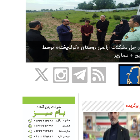
ی حل مشکلات اراضی روستای «کرف‌پشته» توسط
ین + تصاویر
 برگزیده