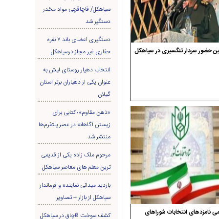
سیاهکل/ قاچاقچی مواد مخدر
دستگیر شد
دستگیری اعضای باند ۷ نفره
ن حضور سردار تنگسیری در سیاهکل
حفاری غير مجاز درسیاهکل
انتخاب دهیار روستای لیش به
عنوان یکی از دهیاران برتر استان
گیلان
«ذهن مقاوم»؛ کتابی برای
زیستن آگاهانه در عصر پلتفرم‌ها
منتشر شد
مرحوم ملک زاده یکی از قدیمی
ترین معلم های معاصر سیاهکل
بازدید میدانی نماینده و فرماندار
سیاهکل از بازار + تصاویر
ی نامزدهای انتخابات شوراهای
کشف سوخت قاچاق در سياهکل