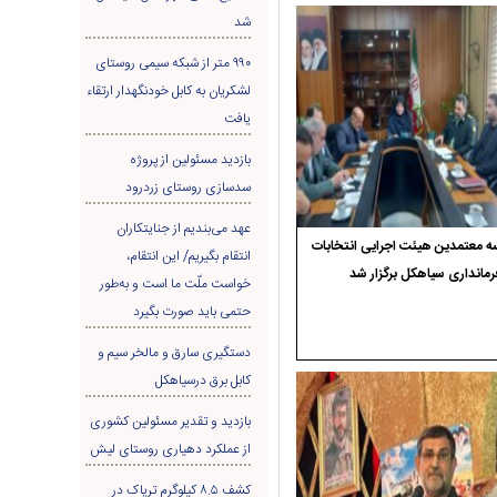
شد
۹۹۰ متر از شبکه سیمی روستای
لشکریان به کابل خودنگهدار ارتقاء
یافت
بازدید مسئولین از پروژه
سدسازی روستای زردرود
عهد می‌بندیم از جنایتکاران
 معتمدین هیئت اجرایی انتخابات
انتقام بگیریم/ این انتقام،
رمانداری سیاهکل برگزار شد
خواست ملّت ما است و به‌طور
حتمی باید صورت بگیرد
دستگیری سارق و مالخر سیم و
کابل برق درسیاهکل
بازدید و تقدیر مسئولین کشوری
از عملکرد دهیاری روستای لیش
کشف ۸.۵ کیلوگرم تریاک در