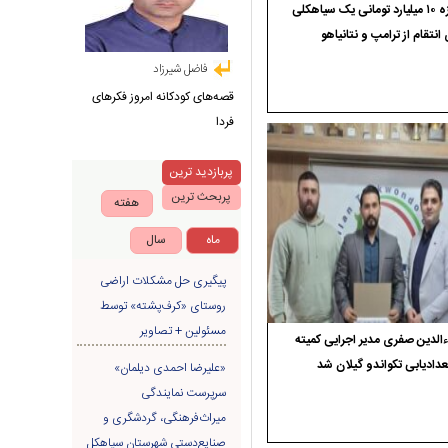
جایزه ۱۰ میلیارد تومانی یک سیاهکلی
 انتقام از ترامپ و نتانیاهو
فاضل شیرزاد
قصه‌های کودکانه امروز فکرهای
فردا
پربازدید ترین
پربحث ترین
هفته
ماه
سال
پیگیری حل مشکلات اراضی
روستای «کرف‌پشته» توسط
مسئولین + تصاویر
الدین صفری مدیر اجرایی کمیته
دادیابی تکواندو گیلان شد
«علیرضا احمدی دیلمان»
سرپرست نمایندگی
میراث‌فرهنگی، گردشگری و
صنایع‌دستی شهرستان سیاهکل