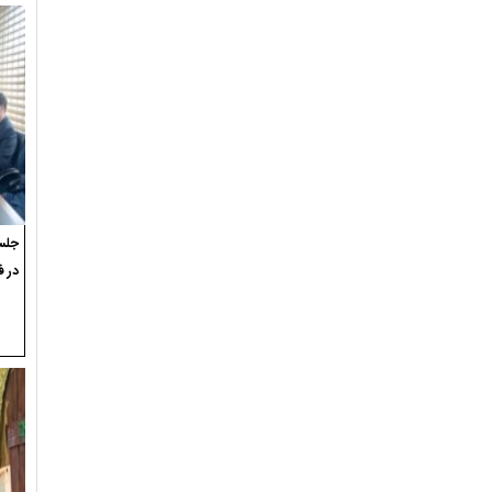
جلسه
در ف