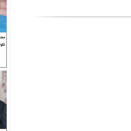
محسن
تکوا