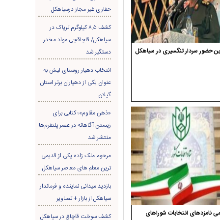
حفاری غير مجاز درسیاهکل
کشف ۸.۵ کیلوگرم تریاک در
سیاهکل/ قاچاقچی مواد مخدر
ن حضور سردار تنگسیری در سیاهکل
دستگیر شد
انتخاب دهیار روستای لیش به
عنوان یکی از دهیاران برتر استان
گیلان
«ذهن مقاوم»؛ کتابی برای
زیستن آگاهانه در عصر پلتفرم‌ها
منتشر شد
مرحوم ملک زاده یکی از قدیمی
ترین معلم های معاصر سیاهکل
بازدید میدانی نماینده و فرماندار
سیاهکل از بازار + تصاویر
ی نامزدهای انتخابات شوراهای
کشف سوخت قاچاق در سياهکل