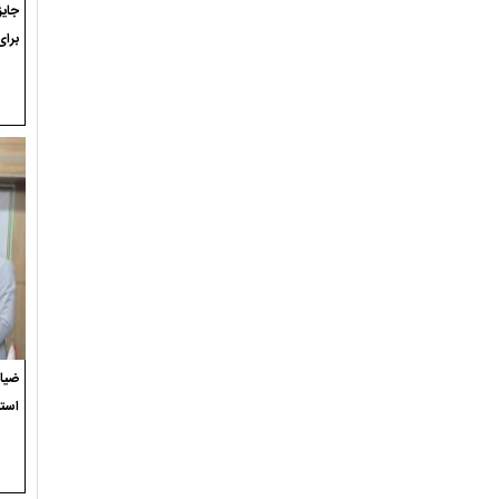
برای
ضیاء
استع