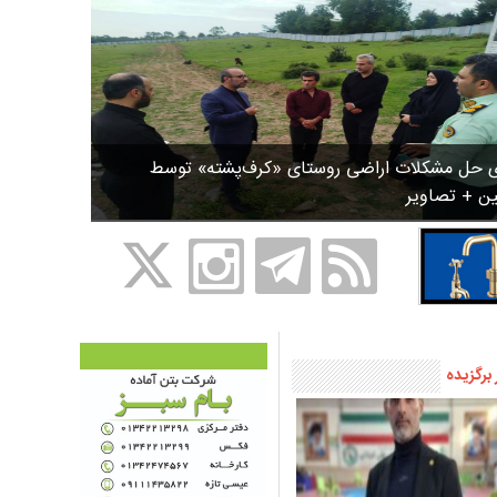
ی حل مشکلات اراضی روستای «کرف‌پشته» توسط
ین + تصاویر
 برگزیده