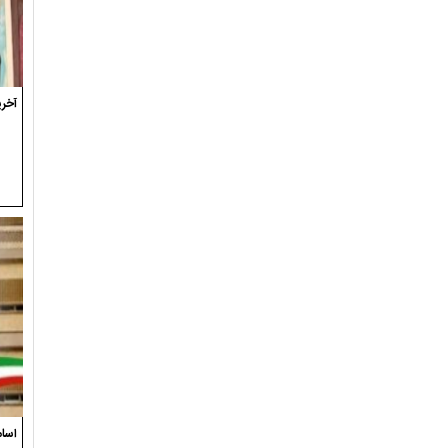
آخری
اسام