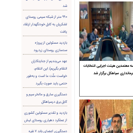
شد
۹۹۰ متر از شبکه سیمی روستای
لشکریان به کابل خودنگهدار ارتقاء
یافت
بازدید مسئولین از پروژه
سدسازی روستای زردرود
عهد می‌بندیم از جنایتکاران
 معتمدین هیئت اجرایی انتخابات
انتقام بگیریم/ این انتقام،
رمانداری سیاهکل برگزار شد
خواست ملّت ما است و به‌طور
حتمی باید صورت بگیرد
دستگیری سارق و مالخر سیم و
کابل برق درسیاهکل
بازدید و تقدیر مسئولین کشوری
از عملکرد دهیاری روستای لیش
دستگیری اعضای باند ۷ نفره