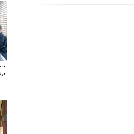
جلسه
در ف