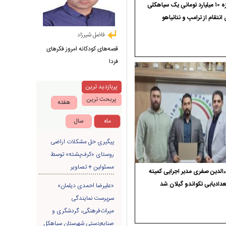
جایزه ۱۰ میلیارد تومانی یک سیاهکلی
 انتقام از ترامپ و نتانیاهو
فاضل شیرزاد
قصه‌های کودکانه امروز فکرهای
فردا
پربازدید ترین
پربحث ترین
هفته
ماه
سال
پیگیری حل مشکلات اراضی
روستای «کرف‌پشته» توسط
مسئولین + تصاویر
الدین صفری مدیر اجرایی کمیته
دادیابی تکواندو گیلان شد
«علیرضا احمدی دیلمان»
سرپرست نمایندگی
میراث‌فرهنگی، گردشگری و
صنایع‌دستی شهرستان سیاهکل