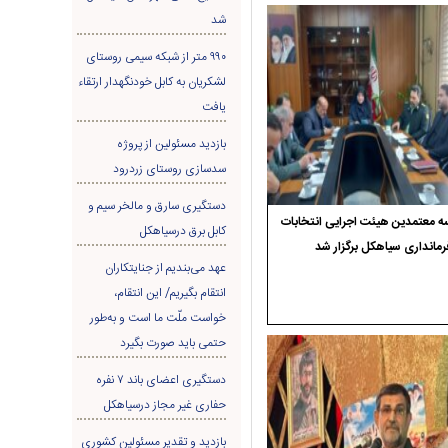
شد
۹۹۰ متر از شبکه سیمی روستای
لشکریان به کابل خودنگهدار ارتقاء
یافت
بازدید مسئولین از پروژه
سدسازی روستای زردرود
دستگیری سارق و مالخر سیم و
 معتمدین هیئت اجرایی انتخابات
کابل برق درسیاهکل
رمانداری سیاهکل برگزار شد
عهد می‌بندیم از جنایتکاران
انتقام بگیریم/ این انتقام،
خواست ملّت ما است و به‌طور
حتمی باید صورت بگیرد
دستگیری اعضای باند ۷ نفره
حفاری غير مجاز درسیاهکل
بازدید و تقدیر مسئولین کشوری