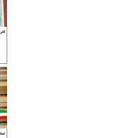
آخری
اسام