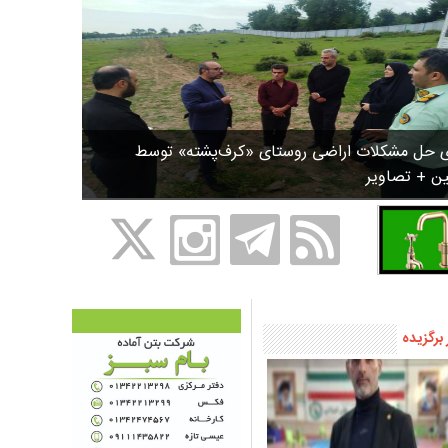
ی حل مشکلات اراضی روستای «کرف‌پشته» توسط
ین + تصاویر
 برگزیده