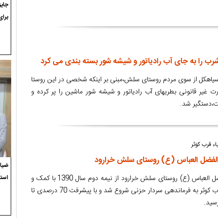
برای
را به جای آب رادیاتور و شیشه شور بسته بندی می کرد
ر سیاهکل از سوی مردم روستای سلش،مبنی بر اینکه شخصی در این روستا
رت غیر قانونی بطریهای آب رادیاتور و شیشه شور ماشین را پر کرده و
ت،دستگیر شد.
اء قرب کوثر
لفضل العباس (ع) روستای سلش خرارود
ضیاء
عملیات توسعه مسجد ابوالفضل العباس (ع) روستای سلش خرارود از نیمه دوم سال 1390 با کمک و
استع
حمایت قرارگاه خاتم الانبیاء قرب کوثر به فرماندهی سردار حزنی شروع شد و با پیشرفت 70 درصدی تا
سید.