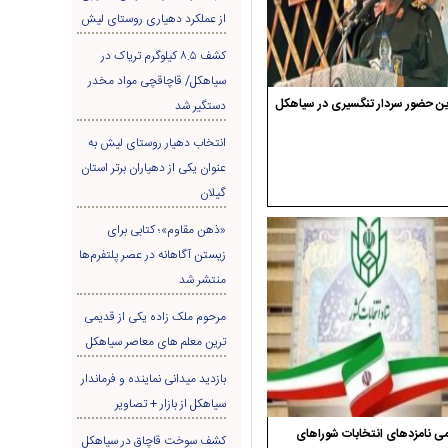
از عملکرد دهیاری روستای لیش
کشف ۸.۵ کیلوگرم تریاک در
سیاهکل/ قاچاقچی مواد مخدر
ن حضور سردار تنگسیری در سیاهکل
دستگیر شد
انتخاب دهیار روستای لیش به
عنوان یکی از دهیاران برتر استان
گیلان
«ذهن مقاوم»؛ کتابی برای
زیستن آگاهانه در عصر پلتفرم‌ها
منتشر شد
مرحوم ملک زاده یکی از قدیمی
ترین معلم های معاصر سیاهکل
بازدید میدانی نماینده و فرماندار
سیاهکل از بازار + تصاویر
ی نامزدهای انتخابات شوراهای
کشف سوخت قاچاق در سياهکل