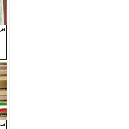
آخری
اسام