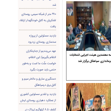
شد
۹۹۰ متر از شبکه سیمی روستای
لشکریان به کابل خودنگهدار ارتقاء
یافت
بازدید مسئولین از پروژه
سدسازی روستای زردرود
عهد می‌بندیم از جنایتکاران
 معتمدین هیئت اجرایی انتخابات
انتقام بگیریم/ این انتقام،
رمانداری سیاهکل برگزار شد
خواست ملّت ما است و به‌طور
حتمی باید صورت بگیرد
دستگیری سارق و مالخر سیم و
کابل برق درسیاهکل
بازدید و تقدیر مسئولین کشوری
از عملکرد دهیاری روستای لیش
کشف ۸.۵ کیلوگرم تریاک در