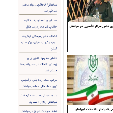
سیاهکل/ قاچاقچی مواد مخدر
دستگیر شد
دستگیری اعضای باند ۷ نفره
ن حضور سردار تنگسیری در سیاهکل
حفاری غير مجاز درسیاهکل
انتخاب دهیار روستای لیش به
عنوان یکی از دهیاران برتر استان
گیلان
«ذهن مقاوم»؛ کتابی برای
زیستن آگاهانه در عصر پلتفرم‌ها
منتشر شد
مرحوم ملک زاده یکی از قدیمی
ترین معلم های معاصر سیاهکل
بازدید میدانی نماینده و فرماندار
سیاهکل از بازار + تصاویر
ی نامزدهای انتخابات شوراهای
کشف سوخت قاچاق در سياهکل