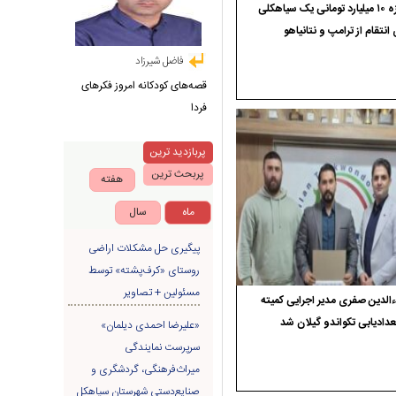
جایزه ۱۰ میلیارد تومانی یک سیاهکلی
 انتقام از ترامپ و نتانیاهو
فاضل شیرزاد
قصه‌های کودکانه امروز فکرهای
فردا
پربازدید ترین
پربحث ترین
هفته
ماه
سال
پیگیری حل مشکلات اراضی
روستای «کرف‌پشته» توسط
مسئولین + تصاویر
الدین صفری مدیر اجرایی کمیته
دادیابی تکواندو گیلان شد
«علیرضا احمدی دیلمان»
سرپرست نمایندگی
میراث‌فرهنگی، گردشگری و
صنایع‌دستی شهرستان سیاهکل