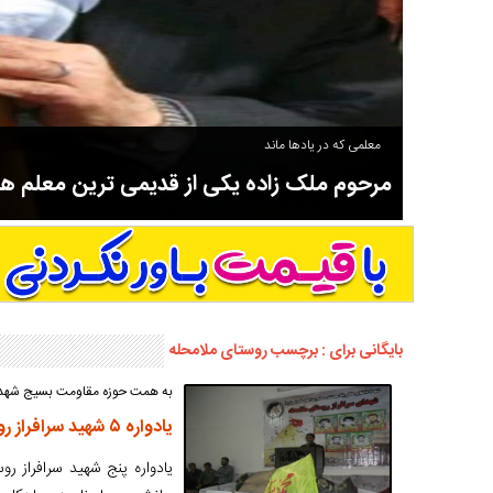
معلمی که در یادها ماند
مرحوم ملک زاده یکی از قدیمی ترین معلم 
سوادآموزی و عضو موسس مدرسه اورنگ سیاهکل نیز بود و در سال ۱۳۵۸ بازنشست شد.
بایگانی برای : برچسب روستای ملامحله
به همت حوزه مقاومت بسیج شهدای
یادواره ۵ شهید سرافراز روستای ملامحله برگزار شد+گزارش تصویری
یادواره پنج شهید سرافراز رو