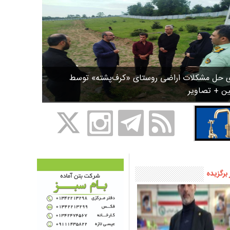
ی حل مشکلات اراضی روستای «کرف‌پشته» توسط
ین + تصاویر
 برگزیده