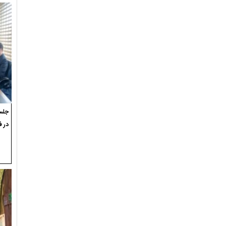
جلسه
در ف