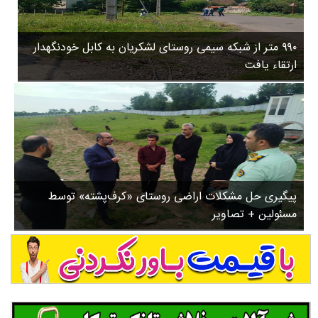
۳
روستاها
۵
ورزشی
۸
۹۹۰ متر از شبکه سیمی روستای لشکریان به کابل خودنگهدار
سیاسی
ب
ارتقاء یافت
ا
چندرسانه ای
ز
مسیر گردشگری دیلمان
ن
درباره ما
ش
س
ت
ش
پیگیری حل مشکلات اراضی روستای «کرف‌پشته» توسط
د
مسئولین + تصاویر
.