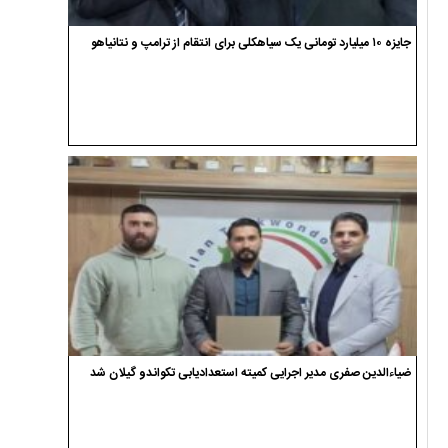
جایزه ۱۰ میلیارد تومانی یک سیاهکلی برای انتقام از ترامپ و نتانیاهو
ضیاءالدین صفری مدیر اجرایی کمیته استعدادیابی تکواندو گیلان شد