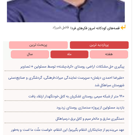
فاضل شیرزاد
قصه‌های کودکانه امروز فکرهای فردا
پربازدید ترین
پربحث ترین
هفته
ماه
سال
پیگیری حل مشکلات اراضی روستای «کرف‌پشته» توسط مسئولین + تصاویر
«علیرضا احمدی دیلمان» سرپرست نمایندگی میراث‌فرهنگی، گردشگری و صنایع‌دستی
شهرستان سیاهکل شد
۹۹۰ متر از شبکه سیمی روستای لشکریان به کابل خودنگهدار ارتقاء یافت
بازدید مسئولین از پروژه سدسازی روستای زردرود
دستگیری سارق و مالخر سیم و کابل برق درسیاهکل
عهد می‌بندیم از جنایتکاران انتقام بگیریم/ این انتقام، خواست ملّت ما است و به‌طور