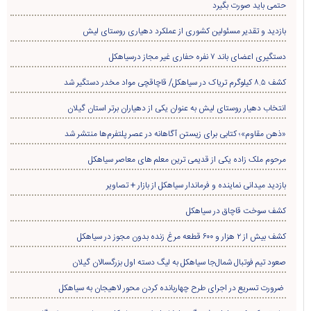
حتمی باید صورت بگیرد
بازدید و تقدیر مسئولین کشوری از عملکرد دهیاری روستای لیش
دستگیری اعضای باند ۷ نفره حفاری غير مجاز درسیاهکل
کشف ۸.۵ کیلوگرم تریاک در سیاهکل/ قاچاقچی مواد مخدر دستگیر شد
انتخاب دهیار روستای لیش به عنوان یکی از دهیاران برتر استان گیلان
«ذهن مقاوم»؛ کتابی برای زیستن آگاهانه در عصر پلتفرم‌ها منتشر شد
مرحوم ملک زاده یکی از قدیمی ترین معلم های معاصر سیاهکل
بازدید میدانی نماینده و فرماندار سیاهکل از بازار + تصاویر
کشف سوخت قاچاق در سياهکل
کشف بیش از ۲ هزار و ۶۰۰ قطعه مرغ زنده بدون مجوز در سیاهکل
صعود تیم فوتبال شمال‌جا‌ سیاهکل به لیگ دسته اول بزرگسالان گیلان
ضرورت تسریع در اجرای طرح چهاربانده کردن محور لاهیجان به سیاهکل