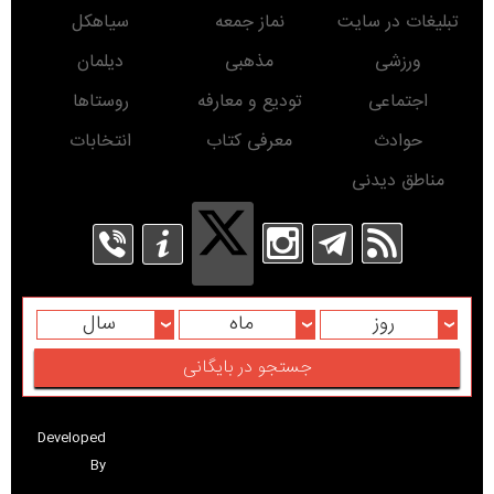
تبلیغات در سایت
نماز جمعه
سیاهکل
ورزشی
مذهبی
دیلمان
اجتماعی
تودیع و معارفه
روستاها
حوادث
معرفی کتاب
انتخابات
مناطق دیدنی
روز
ماه
سال
Developed
By