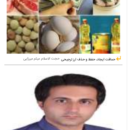
حجت الاسلام میثم میرزایی
حماقت ایجاد، حفظ و حذف ارز ترجیحی