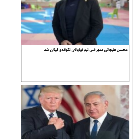
محسن علیجانی مدیر فنی تیم نونهالان تکواندو گیلان شد