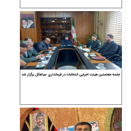
جلسه معتمدین هیئت اجرایی انتخابات در فرمانداری سیاهکل برگزار شد