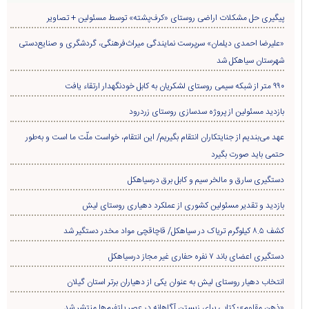
پیگیری حل مشکلات اراضی روستای «کرف‌پشته» توسط مسئولین + تصاویر
«علیرضا احمدی دیلمان» سرپرست نمایندگی میراث‌فرهنگی، گردشگری و صنایع‌دستی
شهرستان سیاهکل شد
۹۹۰ متر از شبکه سیمی روستای لشکریان به کابل خودنگهدار ارتقاء یافت
بازدید مسئولین از پروژه سدسازی روستای زردرود
عهد می‌بندیم از جنایتکاران انتقام بگیریم/ این انتقام، خواست ملّت ما است و به‌طور
حتمی باید صورت بگیرد
دستگیری سارق و مالخر سیم و کابل برق درسیاهکل
بازدید و تقدیر مسئولین کشوری از عملکرد دهیاری روستای لیش
کشف ۸.۵ کیلوگرم تریاک در سیاهکل/ قاچاقچی مواد مخدر دستگیر شد
دستگیری اعضای باند ۷ نفره حفاری غير مجاز درسیاهکل
انتخاب دهیار روستای لیش به عنوان یکی از دهیاران برتر استان گیلان
«ذهن مقاوم»؛ کتابی برای زیستن آگاهانه در عصر پلتفرم‌ها منتشر شد