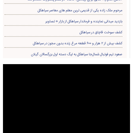
مرحوم ملک زاده یکی از قدیمی ترین معلم های معاصر سیاهکل
بازدید میدانی نماینده و فرماندار سیاهکل از بازار + تصاویر
کشف سوخت قاچاق در سياهکل
کشف بیش از ۲ هزار و ۶۰۰ قطعه مرغ زنده بدون مجوز در سیاهکل
صعود تیم فوتبال شمال‌جا‌ سیاهکل به لیگ دسته اول بزرگسالان گیلان