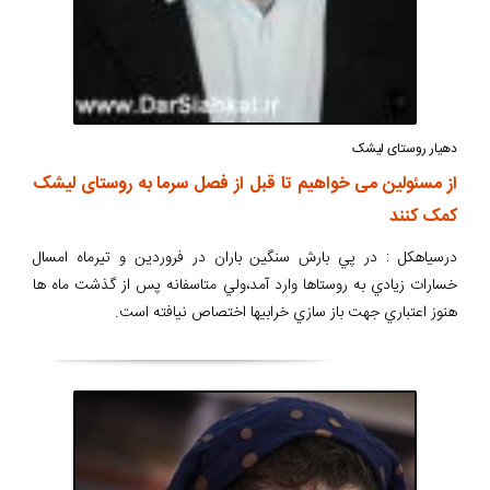
دهیار روستای لیشک
از مسئولین می خواهیم تا قبل از فصل سرما به روستای لیشک
کمک کنند
درسیاهکل : در پي بارش سنگين باران در فروردين و تيرماه امسال
خسارات زيادي به روستاها وارد آمد،ولي متاسفانه پس از گذشت ماه ها
هنوز اعتباري جهت باز سازي خرابيها اختصاص نيافته است.