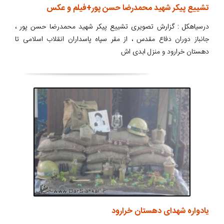
تشییع پیکر شهید محمدرضا حسن پور+فیلم و عکس
درسیاهکل : گزارش تصویری تشییع پیکر شهید محمدرضا حسن پور ،
جانباز دوران دفاع مقدس ، از مقر سپاه پاسداران انقلاب اسلامی تا
دهستان خرارود و منزل ابدی اش
یادواره شهدای دهستان خرارود