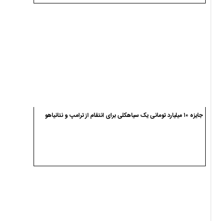
جایزه ۱۰ میلیارد تومانی یک سیاهکلی برای انتقام از ترامپ و نتانیاهو