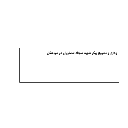
وداع و تشییع پیکر شهید سجاد انصاریان در سیاهکل