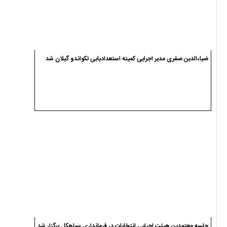
ضیاءالدین صفری مدیر اجرایی کمیته استعدادیابی تکواندو گیلان شد
جلسه معتمدین هیئت اجرایی انتخابات در فرمانداری سیاهکل برگزار شد