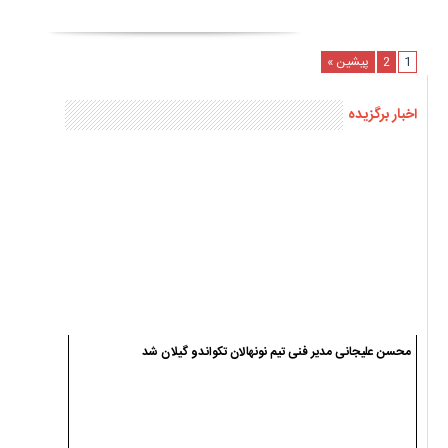
1
2
پیشین »
اخبار برگزیده
محسن علیجانی مدیر فنی تیم نونهالان تکواندو گیلان شد