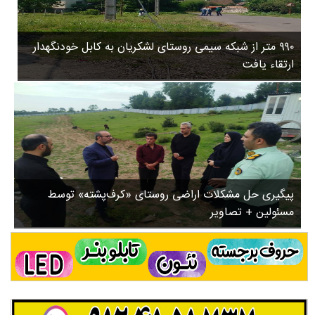
۳
روستاها
۵
ورزشی
۸
۹۹۰ متر از شبکه سیمی روستای لشکریان به کابل خودنگهدار
سیاسی
ب
ارتقاء یافت
ا
چندرسانه ای
ز
مسیر گردشگری دیلمان
ن
درباره ما
ش
س
ت
ش
پیگیری حل مشکلات اراضی روستای «کرف‌پشته» توسط
د
مسئولین + تصاویر
.