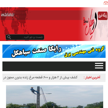
ی
ا
ه
ک
ل
ن
ی
ز
ب
و
د
و
د
صفحه اصلی
آخرین اخبار :
کشف بیش از ۲ هزار و ۶۰۰ قطعه مرغ زنده بدون مجوز در
ر
تبلیغات در سایت
سیاهکل
س
گیلان
ا
سیاهکل
ل
۱
دیلمان