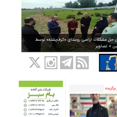
ی حل مشکلات اراضی روستای «کرف‌پشته» توسط
ین + تصاویر
 برگزیده