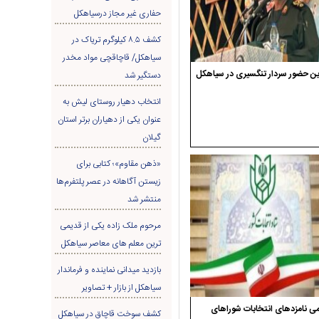
حفاری غير مجاز درسیاهکل
کشف ۸.۵ کیلوگرم تریاک در
سیاهکل/ قاچاقچی مواد مخدر
ن حضور سردار تنگسیری در سیاهکل
دستگیر شد
انتخاب دهیار روستای لیش به
عنوان یکی از دهیاران برتر استان
گیلان
«ذهن مقاوم»؛ کتابی برای
زیستن آگاهانه در عصر پلتفرم‌ها
منتشر شد
مرحوم ملک زاده یکی از قدیمی
ترین معلم های معاصر سیاهکل
بازدید میدانی نماینده و فرماندار
سیاهکل از بازار + تصاویر
ی نامزدهای انتخابات شوراهای
کشف سوخت قاچاق در سياهکل