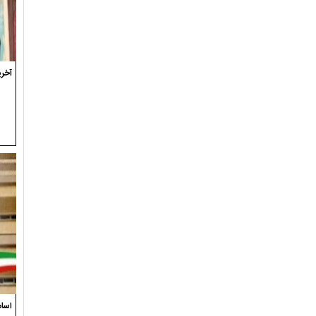
آخری
اسام