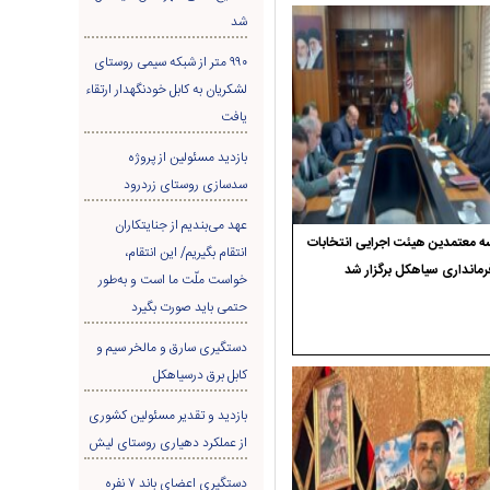
شد
۹۹۰ متر از شبکه سیمی روستای
لشکریان به کابل خودنگهدار ارتقاء
یافت
بازدید مسئولین از پروژه
سدسازی روستای زردرود
عهد می‌بندیم از جنایتکاران
 معتمدین هیئت اجرایی انتخابات
انتقام بگیریم/ این انتقام،
رمانداری سیاهکل برگزار شد
خواست ملّت ما است و به‌طور
حتمی باید صورت بگیرد
دستگیری سارق و مالخر سیم و
کابل برق درسیاهکل
بازدید و تقدیر مسئولین کشوری
از عملکرد دهیاری روستای لیش
دستگیری اعضای باند ۷ نفره