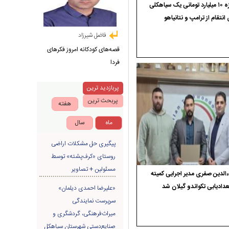
جایزه ۱۰ میلیارد تومانی یک سیاهکلی
 انتقام از ترامپ و نتانیاهو
فاضل شیرزاد
قصه‌های کودکانه امروز فکرهای
فردا
پربازدید ترین
پربحث ترین
هفته
ماه
سال
پیگیری حل مشکلات اراضی
روستای «کرف‌پشته» توسط
مسئولین + تصاویر
الدین صفری مدیر اجرایی کمیته
دادیابی تکواندو گیلان شد
«علیرضا احمدی دیلمان»
سرپرست نمایندگی
میراث‌فرهنگی، گردشگری و
صنایع‌دستی شهرستان سیاهکل