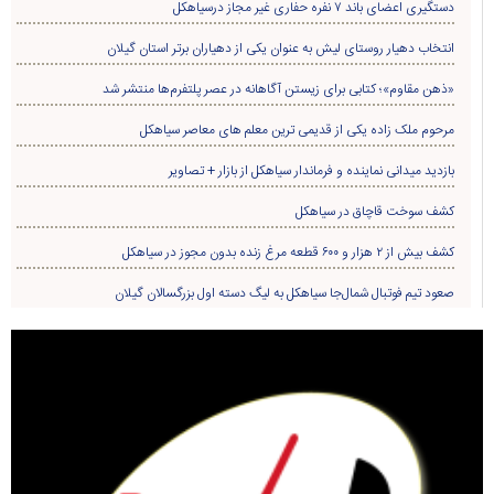
دستگیری اعضای باند ۷ نفره حفاری غير مجاز درسیاهکل
انتخاب دهیار روستای لیش به عنوان یکی از دهیاران برتر استان گیلان
«ذهن مقاوم»؛ کتابی برای زیستن آگاهانه در عصر پلتفرم‌ها منتشر شد
مرحوم ملک زاده یکی از قدیمی ترین معلم های معاصر سیاهکل
بازدید میدانی نماینده و فرماندار سیاهکل از بازار + تصاویر
کشف سوخت قاچاق در سياهکل
کشف بیش از ۲ هزار و ۶۰۰ قطعه مرغ زنده بدون مجوز در سیاهکل
صعود تیم فوتبال شمال‌جا‌ سیاهکل به لیگ دسته اول بزرگسالان گیلان