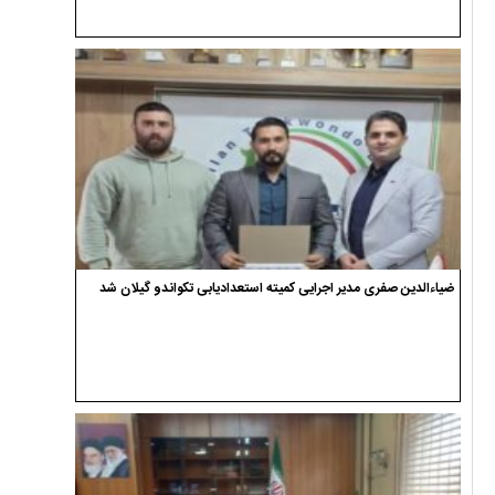
ضیاءالدین صفری مدیر اجرایی کمیته استعدادیابی تکواندو گیلان شد