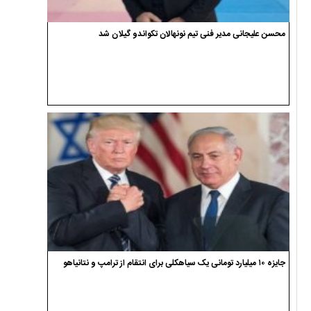
محسن علیجانی مدیر فنی تیم نونهالان تکواندو گیلان شد
جایزه ۱۰ میلیارد تومانی یک سیاهکلی برای انتقام از ترامپ و نتانیاهو