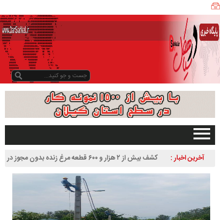
ی
ا
ه
ک
ل
ن
ی
ز
ب
و
د
و
د
صفحه اصلی
آخرین اخبار :
کشف بیش از ۲ هزار و ۶۰۰ قطعه مرغ زنده بدون مجوز در
ر
تبلیغات در سایت
سیاهکل
س
گیلان
ا
سیاهکل
ل
۱
دیلمان