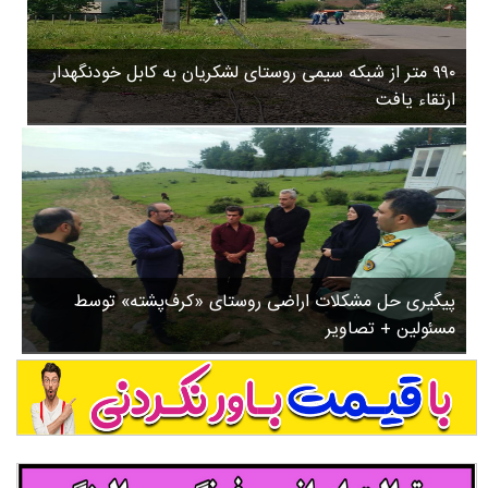
۳
روستاها
۵
ورزشی
۸
۹۹۰ متر از شبکه سیمی روستای لشکریان به کابل خودنگهدار
سیاسی
ب
ارتقاء یافت
ا
چندرسانه ای
ز
مسیر گردشگری دیلمان
ن
درباره ما
ش
س
ت
ش
پیگیری حل مشکلات اراضی روستای «کرف‌پشته» توسط
د
مسئولین + تصاویر
.