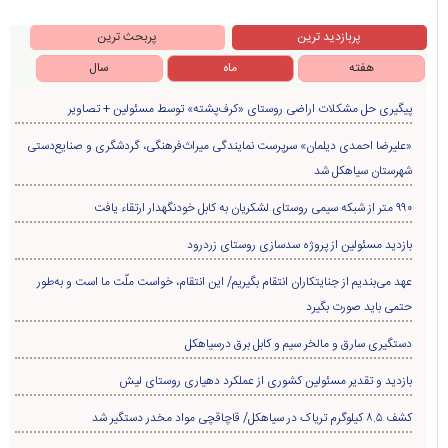
پربازدید ترین
پربحث ترین
هفته
ماه
سال
پیگیری حل مشکلات اراضی روستای «کرف‌پشته» توسط مسئولین + تصاویر
«علیرضا احمدی دیلمان» سرپرست نمایندگی میراث‌فرهنگی، گردشگری و صنایع‌دستی
شهرستان سیاهکل شد
۹۹۰ متر از شبکه سیمی روستای لشکریان به کابل خودنگهدار ارتقاء یافت
بازدید مسئولین از پروژه سدسازی روستای زردرود
عهد می‌بندیم از جنایتکاران انتقام بگیریم/ این انتقام، خواست ملّت ما است و به‌طور
حتمی باید صورت بگیرد
دستگیری سارق و مالخر سیم و کابل برق درسیاهکل
بازدید و تقدیر مسئولین کشوری از عملکرد دهیاری روستای لیش
کشف ۸.۵ کیلوگرم تریاک در سیاهکل/ قاچاقچی مواد مخدر دستگیر شد