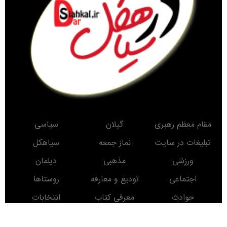
مقام معظم رهبری
گیلان
سیاسی
تبلیغات در سایت
نماز جمعه
سیاهکل
ورزشی
مذهبی
دیلمان
اجتماعی
تودیع و معارفه
روستاها
حوادث
معرفی کتاب
انتخابات
مناطق دیدنی