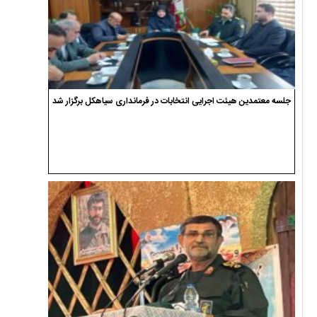
جلسه معتمدین هیئت اجرایی انتخابات در فرمانداری سیاهکل برگزار شد