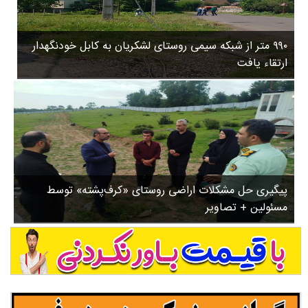
۳
روستاها
۵
ورزشی
۸
۹۹۰ متر از شبکه سیمی روستای لشکریان به کابل خودنگهدار
سیاسی
ب
ارتقاء یافت
ا
چندرسانه ای
ز
مسیر گردشگری دیلمان
ن
درباره ما
ش
س
ت
ش
پیگیری حل مشکلات اراضی روستای «کرف‌پشته» توسط
د
مسئولین + تصاویر
.