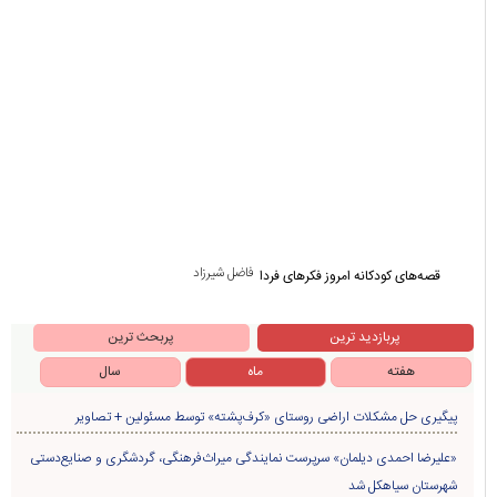
فاضل شیرزاد
قصه‌های کودکانه امروز فکرهای فردا
پربازدید ترین
پربحث ترین
هفته
ماه
سال
پیگیری حل مشکلات اراضی روستای «کرف‌پشته» توسط مسئولین + تصاویر
«علیرضا احمدی دیلمان» سرپرست نمایندگی میراث‌فرهنگی، گردشگری و صنایع‌دستی
شهرستان سیاهکل شد