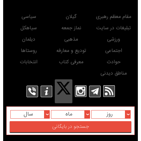
مقام معظم رهبری
گیلان
سیاسی
تبلیغات در سایت
نماز جمعه
سیاهکل
ورزشی
مذهبی
دیلمان
اجتماعی
تودیع و معارفه
روستاها
حوادث
معرفی کتاب
انتخابات
مناطق دیدنی
روز
ماه
سال