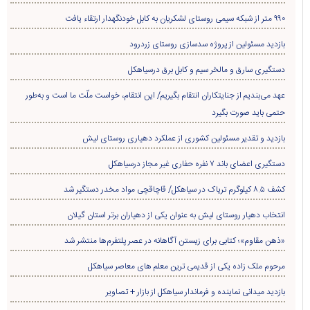
۹۹۰ متر از شبکه سیمی روستای لشکریان به کابل خودنگهدار ارتقاء یافت
بازدید مسئولین از پروژه سدسازی روستای زردرود
دستگیری سارق و مالخر سیم و کابل برق درسیاهکل
عهد می‌بندیم از جنایتکاران انتقام بگیریم/ این انتقام، خواست ملّت ما است و به‌طور
حتمی باید صورت بگیرد
بازدید و تقدیر مسئولین کشوری از عملکرد دهیاری روستای لیش
دستگیری اعضای باند ۷ نفره حفاری غير مجاز درسیاهکل
کشف ۸.۵ کیلوگرم تریاک در سیاهکل/ قاچاقچی مواد مخدر دستگیر شد
انتخاب دهیار روستای لیش به عنوان یکی از دهیاران برتر استان گیلان
«ذهن مقاوم»؛ کتابی برای زیستن آگاهانه در عصر پلتفرم‌ها منتشر شد
مرحوم ملک زاده یکی از قدیمی ترین معلم های معاصر سیاهکل
بازدید میدانی نماینده و فرماندار سیاهکل از بازار + تصاویر